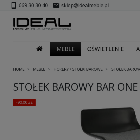
smartphone
mail
669 30 30 40
sklep@idealmeble.pl
MEBLE
OŚWIETLENIE
A
HOME
MEBLE
HOKERY / STOŁKI BAROWE
STOŁEK BAROW
STOŁEK BAROWY BAR ONE
-90,00 ZŁ