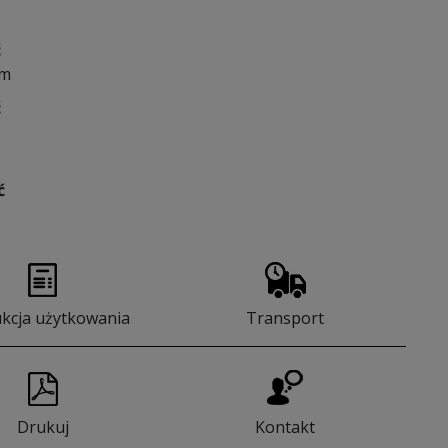
ć
cm
ć
ć
ukcja użytkowania
Transport
Drukuj
Kontakt