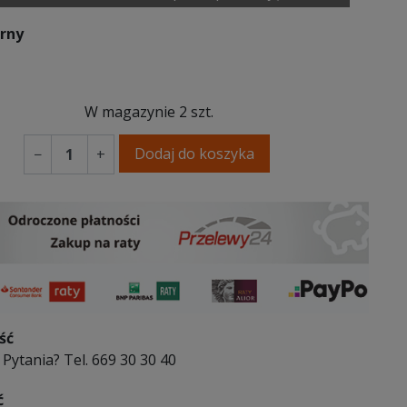
arny
W magazynie
2 szt.
Dodaj do koszyka
−
+
ść
Pytania? Tel. 669 30 30 40
ć