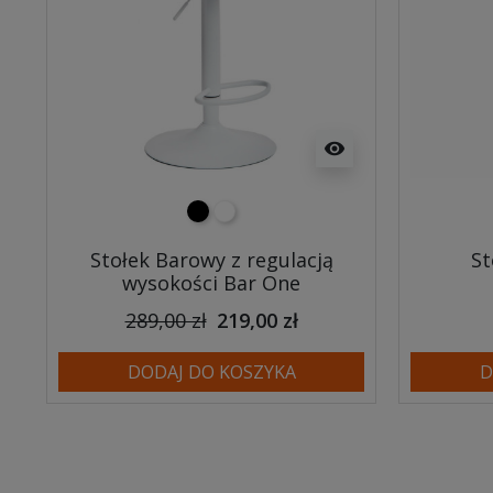
visibility
czarny
biały
Stołek Barowy z regulacją
St
wysokości Bar One
289,00 zł
219,00 zł
DODAJ DO KOSZYKA
D