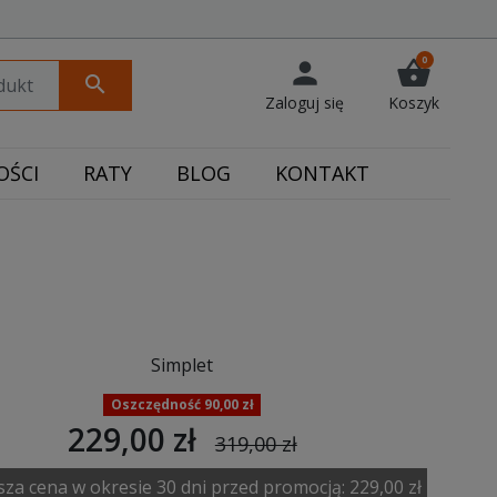
0
person
shopping_basket
search
Zaloguj się
Koszyk
ŚCI
RATY
BLOG
KONTAKT
Simplet
Oszczędność 90,00 zł
229,00 zł
319,00 zł
sza cena w okresie 30 dni przed promocją:
229,00 zł