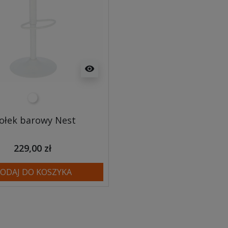
visibility
biały
ołek barowy Nest
229,00 zł
ODAJ DO KOSZYKA