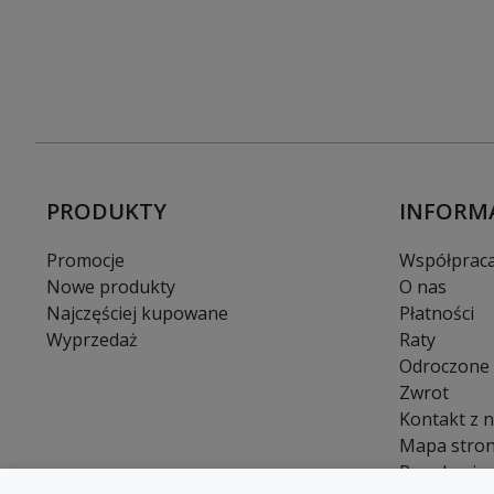
PRODUKTY
INFORM
Promocje
Współprac
Nowe produkty
O nas
Najczęściej kupowane
Płatności
Wyprzedaż
Raty
Odroczone 
Zwrot
Kontakt z 
Mapa stro
Regulamin