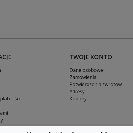
ACJE
TWOJE KONTO
a
Dane osobowe
Zamówienia
Potwierdzenia zwrotów
Adresy
płatności
Kupony
nami
ny