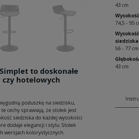
43 cm
Wysokoś
74,5 - 95 
Wysokoś
siedziska
56 - 77 cm
Głębokoś
43 cm
Simplet to doskonałe
w czy hotelowych
Instr
 wygodną poduszkę na siedzisku,
e cechy sprawiają, że stołek jest
kość siedziska do każdej wysokości
 dodaje elegancji i stylu. Stołek
h wersjach kolorystycznych.