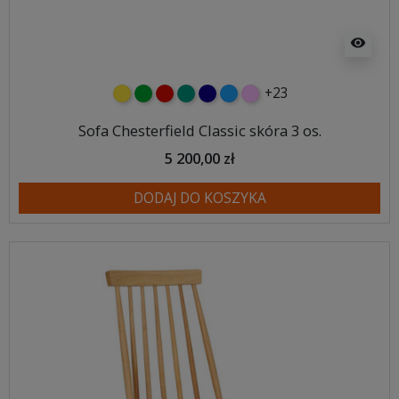
visibility
+23
żółty
zielony
czerwony
turkusowy
granatowy
niebieski
różowy
Sofa Chesterfield Classic skóra 3 os.
5 200,00 zł
DODAJ DO KOSZYKA