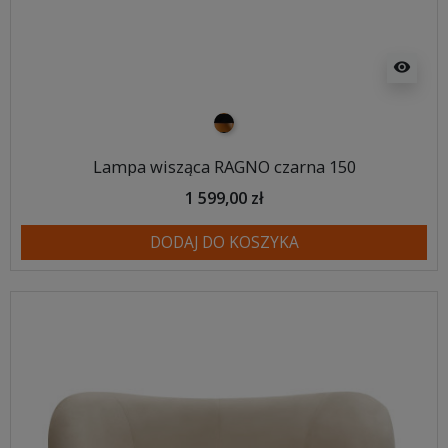
visibility
czarno złoty
Lampa wisząca RAGNO czarna 150
1 599,00 zł
DODAJ DO KOSZYKA