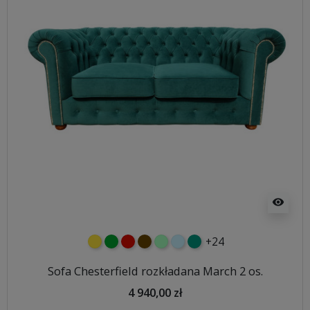
visibility
+24
żółty
zielony
czerwony
czekoladowy
miętowy
błękitny
turkusowy
Sofa Chesterfield rozkładana March 2 os.
4 940,00 zł