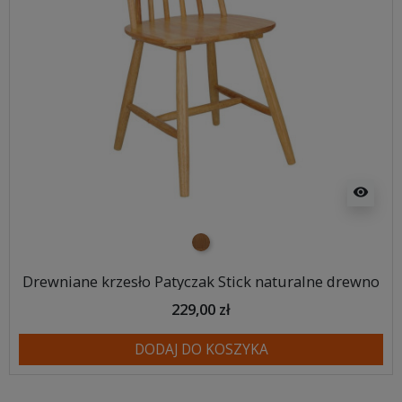
visibility
naturalne drewno
Drewniane krzesło Patyczak Stick naturalne drewno
229,00 zł
DODAJ DO KOSZYKA