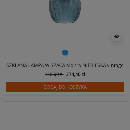
visibility
niebieski
SZKLANA LAMPA WISZĄCA Monro NIEBIESKA vintage
416,00 zł
374,40 zł
DODAJ DO KOSZYKA