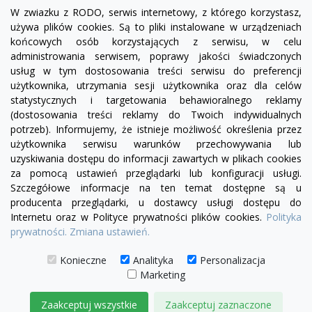
W zwiazku z RODO, serwis internetowy, z którego korzystasz,
używa plików cookies. Są to pliki instalowane w urządzeniach
końcowych osób korzystających z serwisu, w celu
administrowania serwisem, poprawy jakości świadczonych
usług w tym dostosowania treści serwisu do preferencji
użytkownika, utrzymania sesji użytkownika oraz dla celów
statystycznych i targetowania behawioralnego reklamy
(dostosowania treści reklamy do Twoich indywidualnych
Facebook
YouTube
Pinterest
Inst
potrzeb). Informujemy, że istnieje możliwość określenia przez
użytkownika serwisu warunków przechowywania lub
uzyskiwania dostępu do informacji zawartych w plikach cookies
PRODUKTY

za pomocą ustawień przeglądarki lub konfiguracji usługi.
Szczegółowe informacje na ten temat dostępne są u
producenta przeglądarki, u dostawcy usługi dostępu do
INFORMACJE

Internetu oraz w Polityce prywatności plików cookies.
Polityka
prywatności.
Zmiana ustawień.
TWOJE KONTO

Konieczne
Analityka
Personalizacja
KONTAKT

Marketing
Zaakceptuj wszystkie
Zaakceptuj zaznaczone