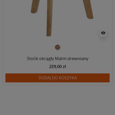
visibility
naturalny dąb
Stolik okrągły Malm drewniany
239,00 zł
DODAJ DO KOSZYKA