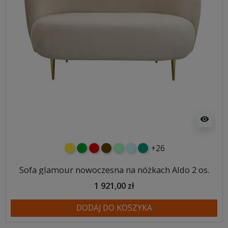
visibility
+26
żółty
zielony
czerwony
czekoladowy
miętowy
błękitny
turkusowy
Sofa glamour nowoczesna na nóżkach Aldo 2 os.
1 921,00 zł
DODAJ DO KOSZYKA