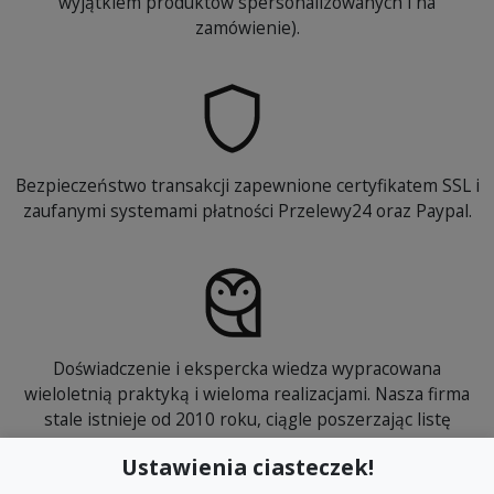
wyjątkiem produktów spersonalizowanych i na
zamówienie).
Bezpieczeństwo transakcji zapewnione certyfikatem SSL i
zaufanymi systemami płatności Przelewy24 oraz Paypal.
Doświadczenie i ekspercka wiedza wypracowana
wieloletnią praktyką i wieloma realizacjami. Nasza firma
stale istnieje od 2010 roku, ciągle poszerzając listę
zadowolonych klientów.
Ustawienia ciasteczek!