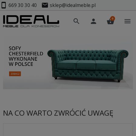
smartphone
mail
669 30 30 40
sklep@idealmeble.pl
0
search
person
shopping_basket
menu
NA CO WARTO ZWRÓCIĆ UWAGĘ