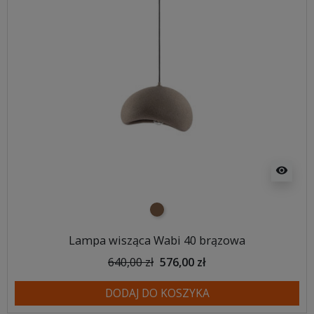
visibility
brązowy
Lampa wisząca Wabi 40 brązowa
640,00 zł
576,00 zł
DODAJ DO KOSZYKA