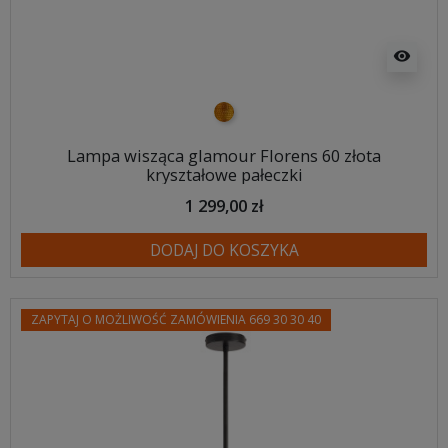
visibility
złoty
Lampa wisząca glamour Florens 60 złota
kryształowe pałeczki
1 299,00 zł
DODAJ DO KOSZYKA
ZAPYTAJ O MOŻLIWOŚĆ ZAMÓWIENIA 669 30 30 40