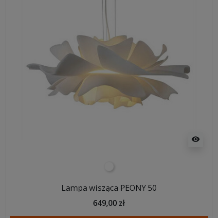
visibility
biały
Lampa wisząca PEONY 50
649,00 zł