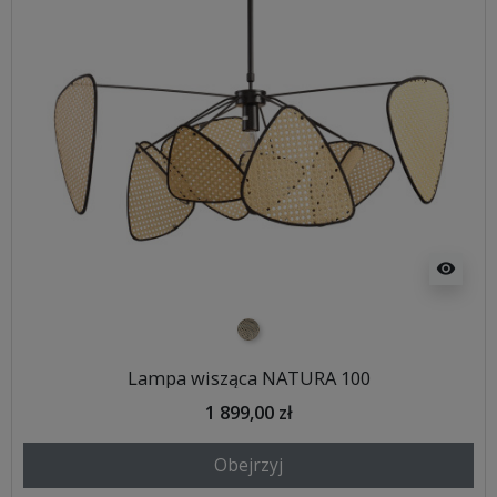
visibility
naturalna plecionka
Lampa wisząca NATURA 100
1 899,00 zł
Obejrzyj