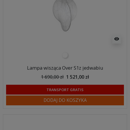
visibility
biały
Lampa wisząca Over S1z jedwabiu
1 690,00 zł
1 521,00 zł
TRANSPORT GRATIS
DODAJ DO KOSZYKA