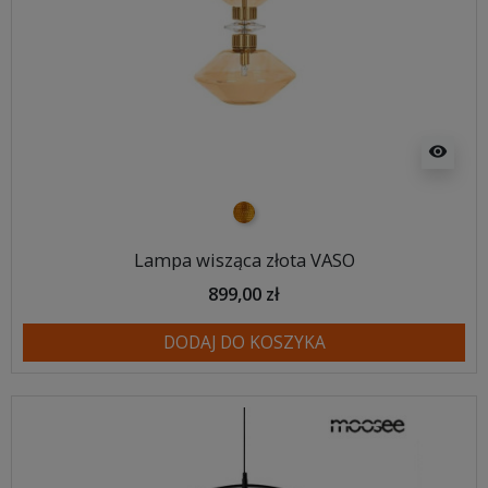
visibility
złoty
Lampa wisząca złota VASO
899,00 zł
DODAJ DO KOSZYKA