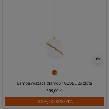
visibility
złoty
Lampa wisząca glamour GLOBE 25 złota
399,00 zł
DODAJ DO KOSZYKA