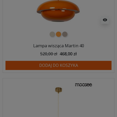
visibility
beżowy
pomarańczowy
Taupe
Lampa wisząca Martin 40
520,00 zł
468,00 zł
DODAJ DO KOSZYKA