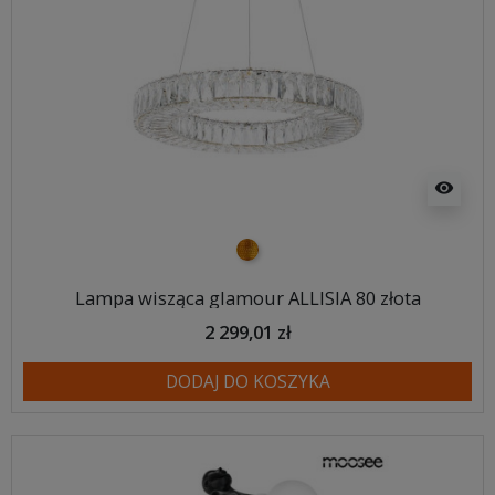
visibility
złoty
Lampa wisząca glamour ALLISIA 80 złota
2 299,01 zł
DODAJ DO KOSZYKA