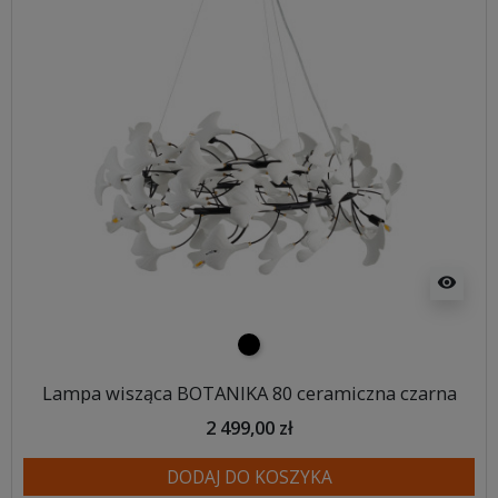
visibility
czarny
Lampa wisząca BOTANIKA 80 ceramiczna czarna
2 499,00 zł
DODAJ DO KOSZYKA