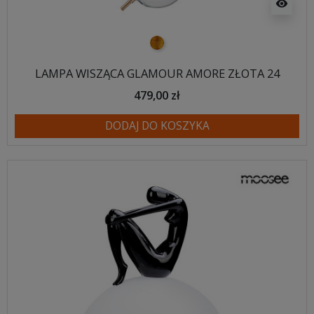
visibility
złoty
LAMPA WISZĄCA GLAMOUR AMORE ZŁOTA 24
479,00 zł
DODAJ DO KOSZYKA