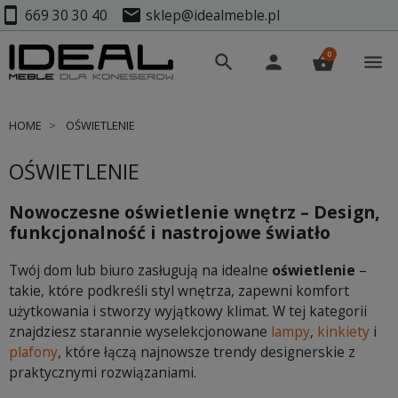
smartphone
mail
669 30 30 40
sklep@idealmeble.pl
0
search
person
shopping_basket
menu
HOME
OŚWIETLENIE
OŚWIETLENIE
Nowoczesne oświetlenie wnętrz – Design,
funkcjonalność i nastrojowe światło
Twój dom lub biuro zasługują na idealne
oświetlenie
–
takie, które podkreśli styl wnętrza, zapewni komfort
użytkowania i stworzy wyjątkowy klimat. W tej kategorii
znajdziesz starannie wyselekcjonowane
lampy
,
kinkiety
i
plafony
, które łączą najnowsze trendy designerskie z
praktycznymi rozwiązaniami.