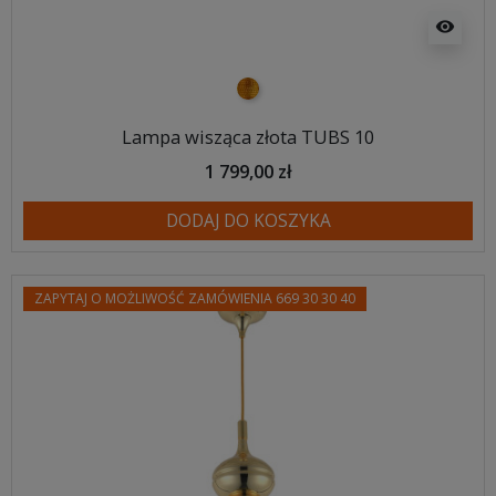
visibility
złoty
Lampa wisząca złota TUBS 10
1 799,00 zł
DODAJ DO KOSZYKA
ZAPYTAJ O MOŻLIWOŚĆ ZAMÓWIENIA 669 30 30 40