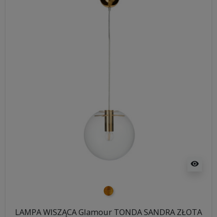
visibility
złoty
LAMPA WISZĄCA Glamour TONDA SANDRA ZŁOTA