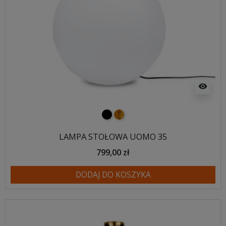
visibility
czarny
złoty
LAMPA STOŁOWA UOMO 35
799,00 zł
DODAJ DO KOSZYKA