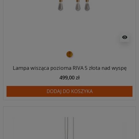
visibility
złoty
Lampa wisząca pozioma RIVA 5 złota nad wyspę
499,00 zł
DODAJ DO KOSZYKA