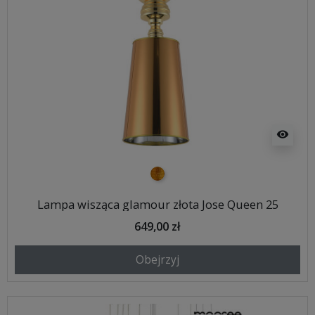
visibility
złoty
Lampa wisząca glamour złota Jose Queen 25
649,00 zł
Obejrzyj