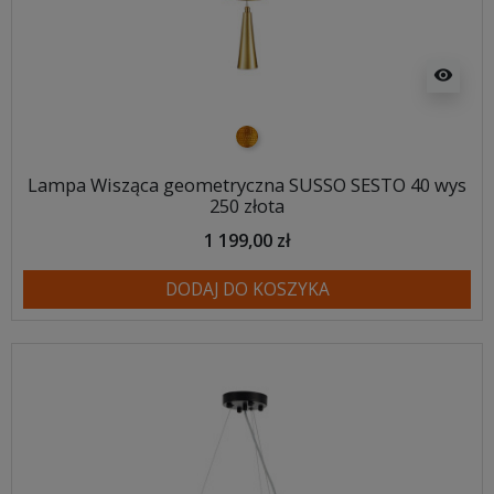
visibility
złoty
Lampa Wisząca geometryczna SUSSO SESTO 40 wys
250 złota
1 199,00 zł
DODAJ DO KOSZYKA