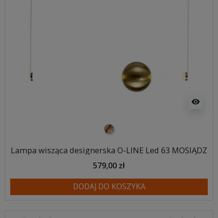
visibility
mosiądz
Lampa wisząca designerska O-LINE Led 63 MOSIĄDZ
579,00 zł
DODAJ DO KOSZYKA