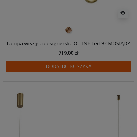
visibility
mosiądz
Lampa wisząca designerska O-LINE Led 93 MOSIĄDZ
719,00 zł
DODAJ DO KOSZYKA