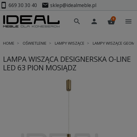
smartphone
mail
669 30 30 40
sklep@idealmeble.pl
0
search
person
shopping_basket
menu
HOME
OŚWIETLENIE
LAMPY WISZĄCE
LAMPY WISZĄCE GEOM
LAMPA WISZĄCA DESIGNERSKA O-LINE
LED 63 PION MOSIĄDZ