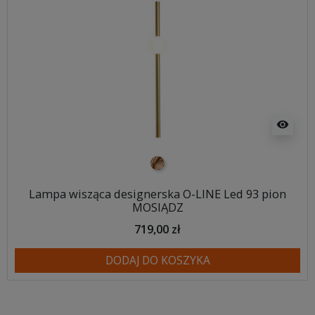
visibility
mosiądz
Lampa wisząca designerska O-LINE Led 93 pion
MOSIĄDZ
719,00 zł
DODAJ DO KOSZYKA