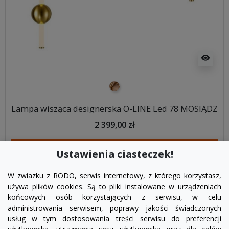
visibility
mosiądz
Lampa wisząca designerska O-LINE Led 78 MOSIĄDZ
2 399,00 zł
DODAJ DO KOSZYKA
Ustawienia ciasteczek!
W zwiazku z RODO, serwis internetowy, z którego korzystasz,
używa plików cookies. Są to pliki instalowane w urządzeniach
końcowych osób korzystających z serwisu, w celu
administrowania serwisem, poprawy jakości świadczonych
usług w tym dostosowania treści serwisu do preferencji