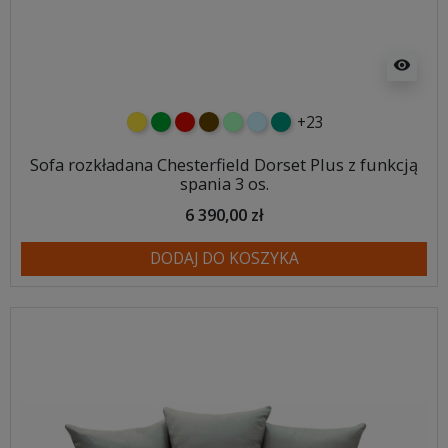
visibility
+23
żółty
zielony
czerwony
czekoladowy
miętowy
błękitny
turkusowy
Sofa rozkładana Chesterfield Dorset Plus z funkcją
spania 3 os.
6 390,00 zł
DODAJ DO KOSZYKA