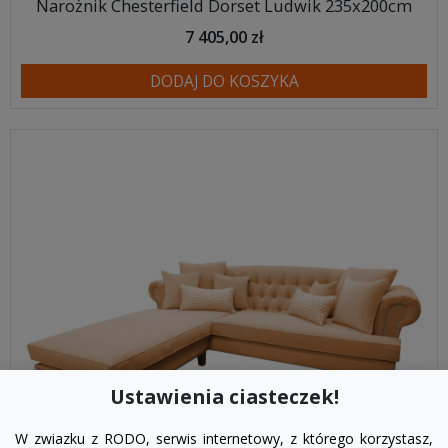
Narożnik Chesterfield Dorset Ludwik 235x200cm
7 405,00 zł
DODAJ DO KOSZYKA
Ustawienia ciasteczek!
W zwiazku z RODO, serwis internetowy, z którego korzystasz,