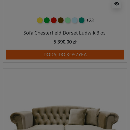
visibility
+23
żółty
zielony
czerwony
czekoladowy
miętowy
błękitny
turkusowy
Sofa Chesterfield Dorset Ludwik 3 os.
5 390,00 zł
DODAJ DO KOSZYKA