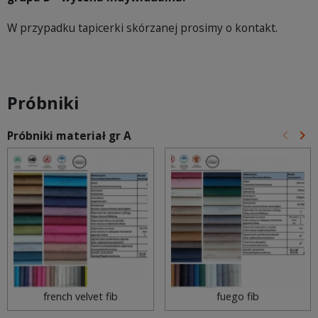
W przypadku tapicerki skórzanej prosimy o kontakt.
Próbniki
keyboard_arrow_left
keyboard_arrow_right
Próbniki materiał gr A
Poprz
Na
french velvet fib
fuego fib