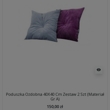
visibility
Poduszka Ozdobna 40X40 Cm Zestaw 2 Szt (Materiał
Gr A)
150,00 zł