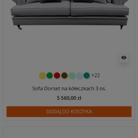
visibility
+22
żółty
zielony
czerwony
czekoladowy
miętowy
błękitny
turkusowy
Sofa Dorset na kółeczkach 3 os.
5 560,00 zł
DODAJ DO KOSZYKA