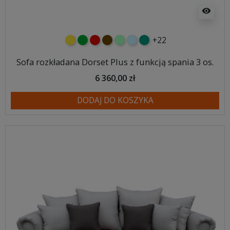
visibility
+22
żółty
zielony
czerwony
czekoladowy
miętowy
błękitny
turkusowy
Sofa rozkładana Dorset Plus z funkcją spania 3 os.
6 360,00 zł
DODAJ DO KOSZYKA