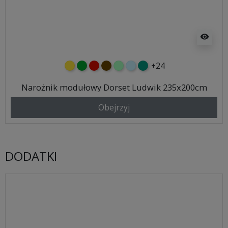
visibility
+24
żółty
zielony
czerwony
czekoladowy
miętowy
błękitny
turkusowy
Narożnik modułowy Dorset Ludwik 235x200cm
Obejrzyj
DODATKI