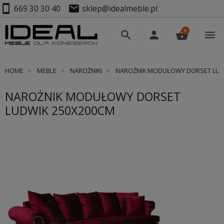
smartphone
mail
669 30 30 40
sklep@idealmeble.pl
0
search
person
shopping_basket
menu
HOME
MEBLE
NAROŻNIKI
NAROŻNIK MODUŁOWY DORSET LUD
NAROŻNIK MODUŁOWY DORSET
LUDWIK 250X200CM