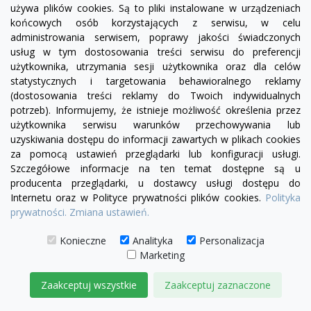
używa plików cookies. Są to pliki instalowane w urządzeniach
końcowych osób korzystających z serwisu, w celu
administrowania serwisem, poprawy jakości świadczonych
visibility
usług w tym dostosowania treści serwisu do preferencji
użytkownika, utrzymania sesji użytkownika oraz dla celów
statystycznych i targetowania behawioralnego reklamy
+23
żółty
zielony
czerwony
czekoladowy
miętowy
błękitny
turkusowy
(dostosowania treści reklamy do Twoich indywidualnych
potrzeb). Informujemy, że istnieje możliwość określenia przez
Narożnik Chesterfield Dorset 250x200cm
użytkownika serwisu warunków przechowywania lub
uzyskiwania dostępu do informacji zawartych w plikach cookies
7 710,00 zł
za pomocą ustawień przeglądarki lub konfiguracji usługi.
Szczegółowe informacje na ten temat dostępne są u
DODAJ DO KOSZYKA
producenta przeglądarki, u dostawcy usługi dostępu do
Internetu oraz w Polityce prywatności plików cookies.
Polityka
prywatności.
Zmiana ustawień.
Konieczne
Analityka
Personalizacja
Marketing
Zaakceptuj wszystkie
Zaakceptuj zaznaczone