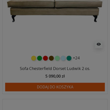
visibility
+24
żółty
zielony
czerwony
czekoladowy
miętowy
błękitny
turkusowy
Sofa Chesterfield Dorset Ludwik 2 os.
5 090,00 zł
DODAJ DO KOSZYKA