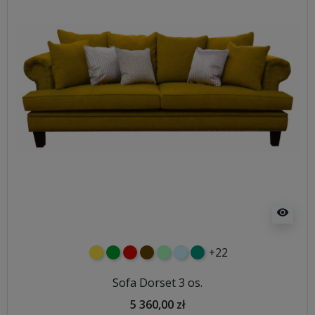
visibility
+22
żółty
zielony
czerwony
czekoladowy
miętowy
błękitny
turkusowy
Sofa Dorset 3 os.
5 360,00 zł