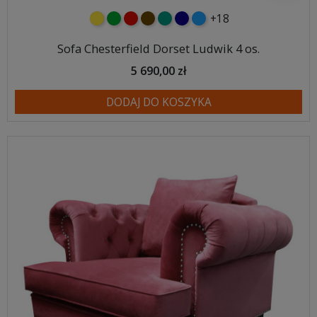
+18
żółty
zielony
czerwony
czekoladowy
turkusowy
granatowy
niebieski
Sofa Chesterfield Dorset Ludwik 4 os.
5 690,00 zł
DODAJ DO KOSZYKA