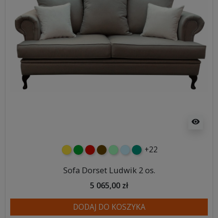
visibility
+22
żółty
zielony
czerwony
czekoladowy
miętowy
błękitny
turkusowy
Sofa Dorset Ludwik 2 os.
5 065,00 zł
DODAJ DO KOSZYKA