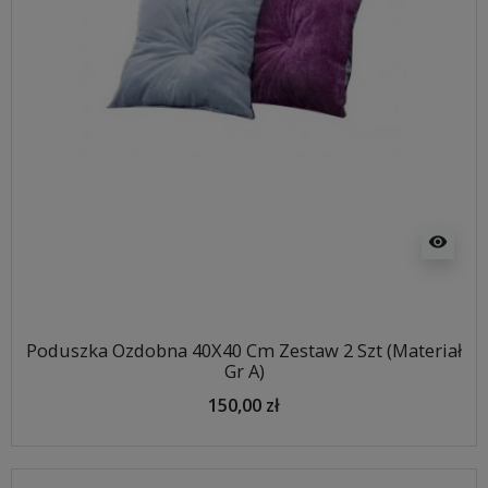
visibility
Poduszka Ozdobna 40X40 Cm Zestaw 2 Szt (Materiał
Gr A)
150,00 zł