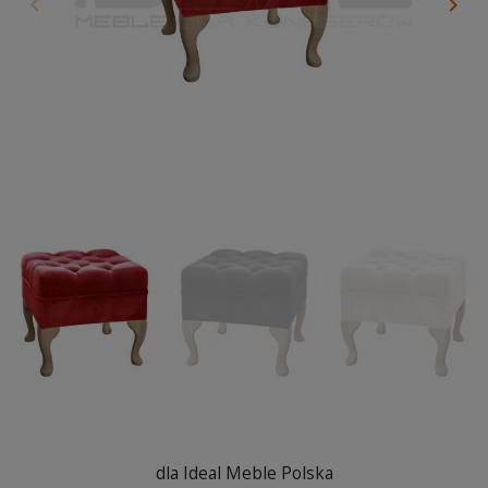
keyboard_arrow_left
keyboard_arrow_right
Poprzedni
Nas
dla Ideal Meble Polska