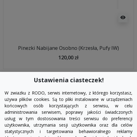
visibility
Pinezki Nabijane Osobno (Krzesła, Pufy IW)
120,00 zł
Ustawienia ciasteczek!
W zwiazku z RODO, serwis internetowy, z którego korzystasz,
używa plików cookies. Są to pliki instalowane w urządzeniach
końcowych osób korzystających z serwisu, w celu
administrowania serwisem, poprawy jakości świadczonych
usług w tym dostosowania treści serwisu do preferencji
użytkownika, utrzymania sesji użytkownika oraz dla celów
statystycznych i targetowania behawioralnego reklamy