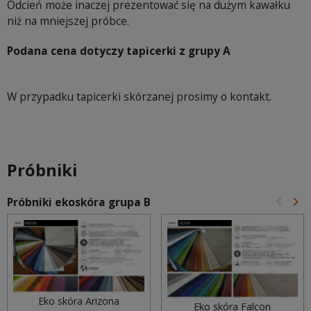
Odcień może inaczej prezentować się na dużym kawałku
niż na mniejszej próbce.
Podana cena dotyczy tapicerki z grupy A
W przypadku tapicerki skórzanej prosimy o kontakt.
Próbniki
keyboard_arrow_left
keyboard_arrow_right
Próbniki ekoskóra grupa B
Poprz
Na
Eko skóra Arizona
Eko skóra Falcon