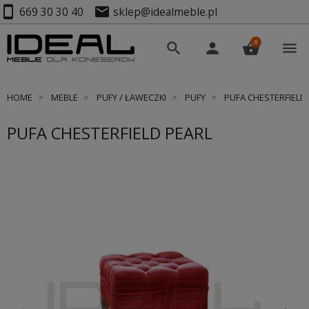
smartphone
mail
669 30 30 40
sklep@idealmeble.pl
0
search
person
shopping_basket
menu
HOME
MEBLE
PUFY / ŁAWECZKI
PUFY
PUFA CHESTERFIELD
PUFA CHESTERFIELD PEARL