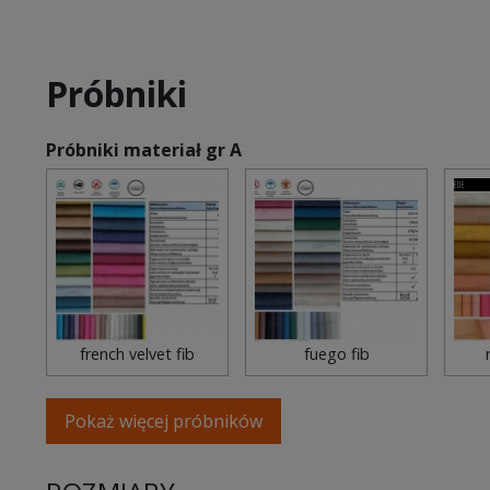
Próbniki
Próbniki materiał gr A
french velvet fib
fuego fib
Pokaż więcej próbników