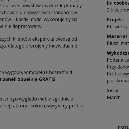
Ilu osob
tego proces powstawania każdej kanapy
2,5 osob
z zachowaniu najwyższych standardów
tanów – każdy model wykonujemy na
Projekt
dealnie dopracowany.
Klasyczny 
Materiał
zych klientów ekspercką wiedzą od
Plusz, mat
ja, dlatego oferujemy indywidualne
Wykończ
Podana cen
Przykłado
 wygodę, w modelu Chesterfield
Próbki wy
 bonell zupełnie GRATIS
.
paczkomat
Seria
March
tecznego wyglądu mebla zgodnie z
alnej faktury i koloru, wysyłamy próbki
Instr