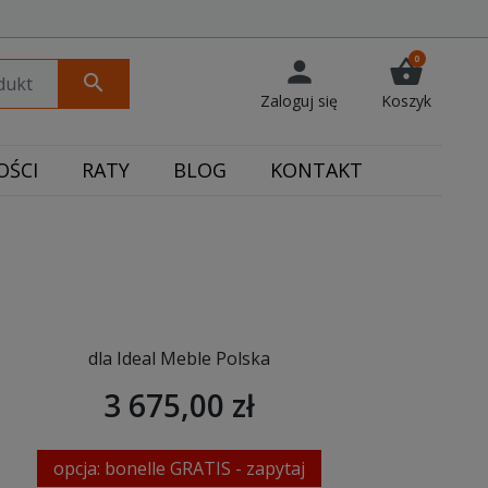
0
person
shopping_basket
search
Zaloguj się
Koszyk
ŚCI
RATY
BLOG
KONTAKT
dla Ideal Meble Polska
3 675,00 zł
opcja: bonelle GRATIS - zapytaj