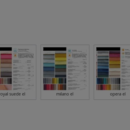
royal suede el
milano el
opera el