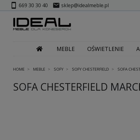
smartphone
mail
669 30 30 40
sklep@idealmeble.pl
MEBLE
OŚWIETLENIE
A
HOME
MEBLE
SOFY
SOFY CHESTERFIELD
SOFA CHEST
SOFA CHESTERFIELD MARCH