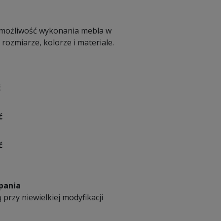
 możliwość wykonania mebla w
ozmiarze, kolorze i materiale.
ć
ć
ć
pania
 przy niewielkiej modyfikacji