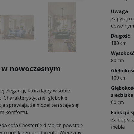
Uwaga
Zapytaj o
dowolnym r
Długość
180 cm
Wysokoś
80 cm
ka w nowoczesnym
Głębokoś
100 cm
Głębokoś
 elegancji, która łączy w sobie
siedziska
. Charakterystyczne, głębokie
60 cm
ja sprawiają, że model ten staje się
om komfortu.
Funkcja s
Za dopłatą
żda sofa Chesterfield March powstaje
mebla
ego polskiego producenta. Wierzymy,