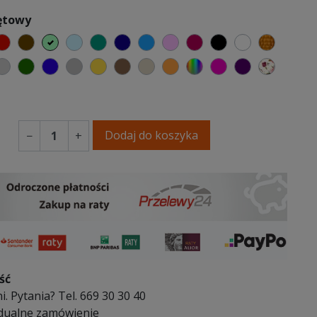
iętowy
elony
czerwony
czekoladowy
miętowy
błękitny
turkusowy
granatowy
niebieski
różowy
malinowy
czarny
biały
złoty
y
emno szary
jasnoszary
butelkowa zieleń
ciemno niebieski
szary
musztardowy
brązowy
beżowy
pomarańczowy
wybór koloru
fuksja
fioletowy
Kwiato
atka
Dodaj do koszyka
−
+
ść
i. Pytania? Tel. 669 30 30 40
dualne zamówienie