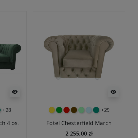
visibility
visibility
+28
+29
y
tny
rkusowy
żółty
zielony
czerwony
czekoladowy
miętowy
błękitny
turkusowy
ch 4 os.
Fotel Chesterfield March
2 255,00 zł