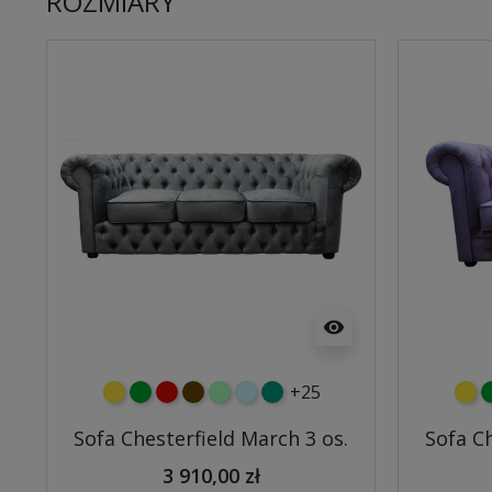
ROZMIARY
visibility
+25
żółty
zielony
czerwony
czekoladowy
miętowy
błękitny
turkusowy
żółt
z
Sofa Chesterfield March 3 os.
Sofa Ch
3 910,00 zł