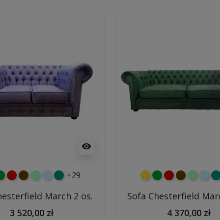
visibility
+29
y
ielony
czerwony
czekoladowy
miętowy
błękitny
turkusowy
żółty
zielony
czerwony
czekoladow
miętowy
błęki
tu
esterfield March 2 os.
Sofa Chesterfield Mar
3 520,00 zł
4 370,00 zł