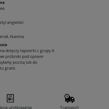
owa
owa
styl angielski
eriał, tkanina
enie
a dotyczy tapicerki z grupy A
we próbniki pod opisem
syłamy pocztą lub do
u gratis
ukcja użytkowania
Transport