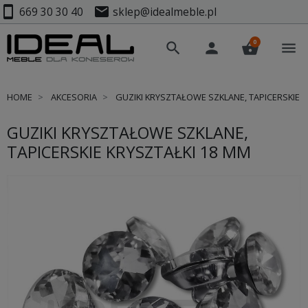
smartphone
mail
669 30 30 40
sklep@idealmeble.pl
0
search
person
shopping_basket
menu
HOME
AKCESORIA
GUZIKI KRYSZTAŁOWE SZKLANE, TAPICERSKIE K
GUZIKI KRYSZTAŁOWE SZKLANE,
TAPICERSKIE KRYSZTAŁKI 18 MM