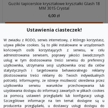
Guziki tapicerskie kryształowe kryształki Glash 18
MM 3015 Crystal
6,00 zł
DODAJ DO KOSZYKA
Ustawienia ciasteczek!
W zwiazku z RODO, serwis internetowy, z którego korzystasz,
używa plików cookies. Są to pliki instalowane w urządzeniach
końcowych osób korzystających z serwisu, w celu
administrowania serwisem, poprawy jakości świadczonych
usług w tym dostosowania treści serwisu do preferencji
użytkownika, utrzymania sesji użytkownika oraz dla celów
statystycznych i targetowania behawioralnego reklamy
(dostosowania treści reklamy do Twoich indywidualnych
potrzeb). Informujemy, że istnieje możliwość określenia przez
Facebook
YouTube
Pinterest
Inst
użytkownika serwisu warunków przechowywania lub
uzyskiwania dostępu do informacji zawartych w plikach cookies
za pomocą ustawień przeglądarki lub konfiguracji usługi.
PRODUKTY

Szczegółowe informacje na ten temat dostępne są u
producenta przeglądarki, u dostawcy usługi dostępu do