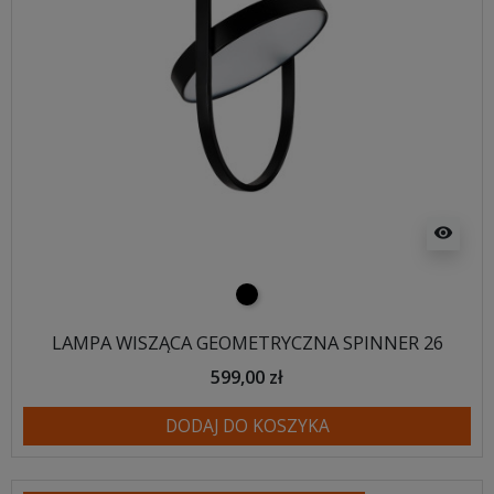
visibility
czarny
LAMPA WISZĄCA GEOMETRYCZNA SPINNER 26
599,00 zł
DODAJ DO KOSZYKA