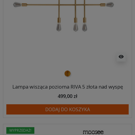
visibility
złoty
Lampa wisząca pozioma RIVA 5 złota nad wyspę
499,00 zł
DODAJ DO KOSZYKA
WYPRZEDAŻ!