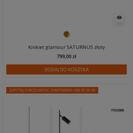
visibility
złoty
Kinkiet glamour SATURNUS złoty
799,00 zł
DODAJ DO KOSZYKA
ZAPYTAJ O MOŻLIWOŚĆ ZAMÓWIENIA 669 30 30 40