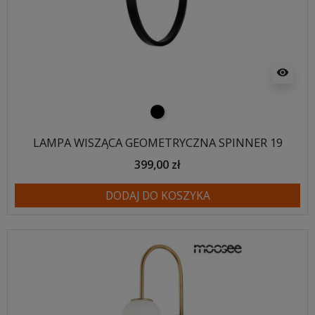
visibility
czarny
LAMPA WISZĄCA GEOMETRYCZNA SPINNER 19
399,00 zł
DODAJ DO KOSZYKA