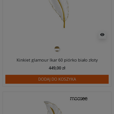
visibility
biało złoty
Kinkiet glamour Ikar 60 piórko biało złoty
449,00 zł
DODAJ DO KOSZYKA