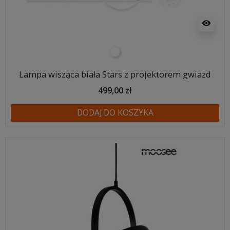
visibility
biały
Lampa wisząca biała Stars z projektorem gwiazd
499,00 zł
DODAJ DO KOSZYKA