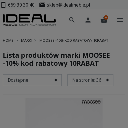
smartphone
mail
669 30 30 40
sklep@idealmeble.pl
0
search
person
shopping_basket
menu
HOME
MARKI
MOOSEE -10% KOD RABATOWY 10RABAT
Lista produktów marki MOOSEE
-10% kod rabatowy 10RABAT