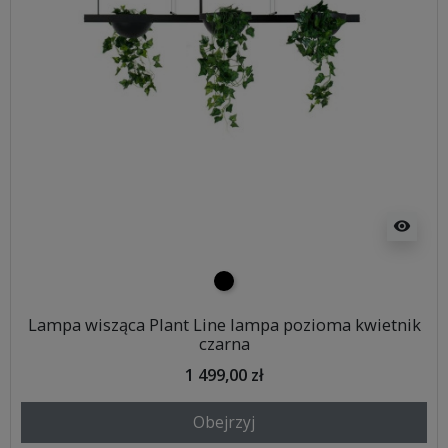
visibility
czarny
Lampa wisząca Plant Line lampa pozioma kwietnik
czarna
1 499,00 zł
Obejrzyj