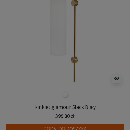
visibility
biały
Kinkiet glamour Slack Biały
399,00 zł
DODAJ DO KOSZYKA