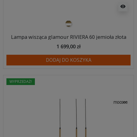
visibility
biało złoty
Lampa wisząca glamour RIVIERA 60 jemioła złota
1 699,00 zł
DODAJ DO KOSZYKA
WYPRZEDAŻ!