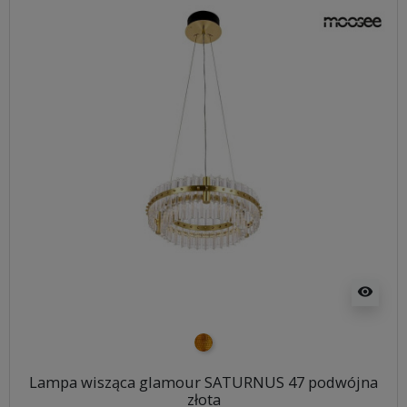
visibility
złoty
Lampa wisząca glamour SATURNUS 47 podwójna
złota