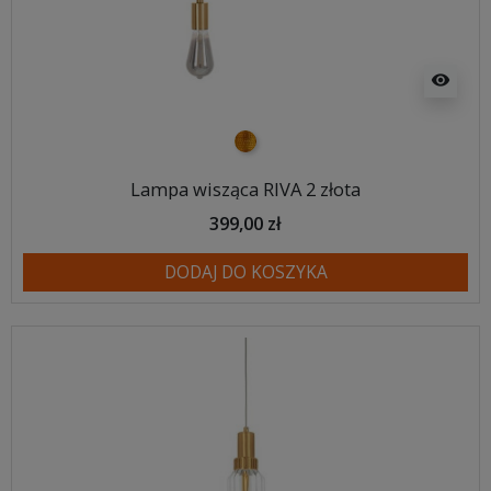
visibility
złoty
Lampa wisząca RIVA 2 złota
399,00 zł
DODAJ DO KOSZYKA