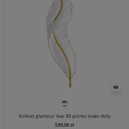
visibility
biało złoty
Kinkiet glamour Ikar 80 piórko biało złoty
599,00 zł