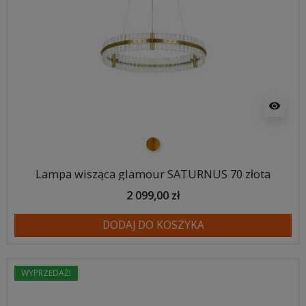
visibility
złoty
Lampa wisząca glamour SATURNUS 70 złota
2 099,00 zł
DODAJ DO KOSZYKA
WYPRZEDAŻ!