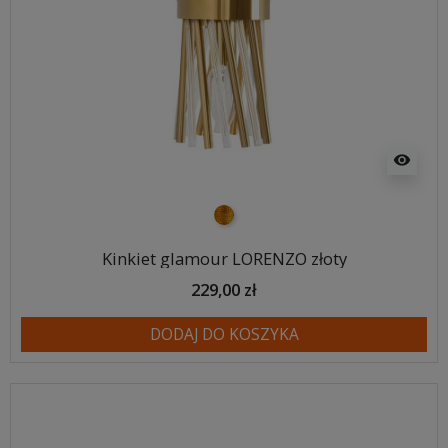
visibility
złoty
Kinkiet glamour LORENZO złoty
229,00 zł
DODAJ DO KOSZYKA