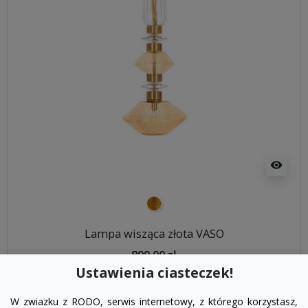
visibility
złoty
Lampa wisząca złota VASO
899,00 zł
Ustawienia ciasteczek!
DODAJ DO KOSZYKA
W zwiazku z RODO, serwis internetowy, z którego korzystasz,