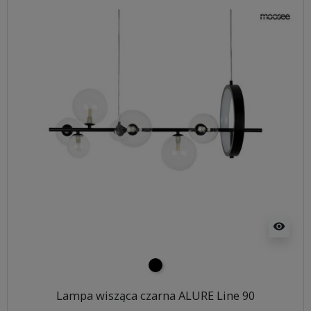
visibility
czarny
Lampa wisząca czarna ALURE Line 90