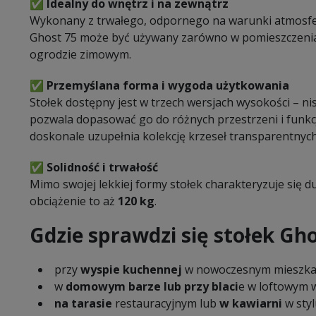
✅
Idealny do wnętrz i na zewnątrz
Wykonany z trwałego, odpornego na warunki atmosfer
Ghost 75 może być używany zarówno w pomieszczeniach,
ogrodzie zimowym.
✅
Przemyślana forma i wygoda użytkowania
Stołek dostępny jest w trzech wersjach wysokości – nis
pozwala dopasować go do różnych przestrzeni i funkcji
doskonale uzupełnia kolekcję krzeseł transparentnych
✅
Solidność i trwałość
Mimo swojej lekkiej formy stołek charakteryzuje się 
obciążenie to aż
120 kg
.
Gdzie sprawdzi się stołek Gho
przy
wyspie kuchennej
w nowoczesnym mieszka
w
domowym barze lub przy blaci
e w loftowym 
na tarasie
restauracyjnym lub
w kawiarni
w styl