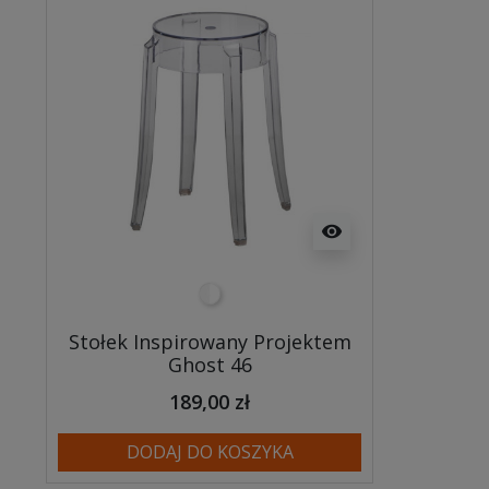
visibility
przezroczysty
Stołek Inspirowany Projektem
Ghost 46
189,00 zł
DODAJ DO KOSZYKA