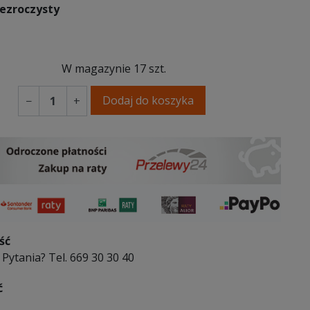
zezroczysty
oczysty
W magazynie
17 szt.
Dodaj do koszyka
−
+
ść
Pytania? Tel. 669 30 30 40
ć