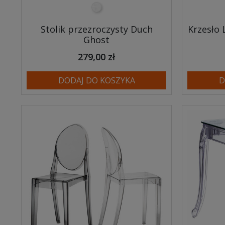
transparentny
Stolik przezroczysty Duch
Krzesło 
Ghost
279,00 zł
DODAJ DO KOSZYKA
D