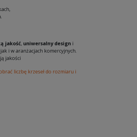
kach,
.
ą jakość
,
uniwersalny design
i
 jak i w aranżacjach komercyjnych.
ą jakości
dobrać liczbę krzeseł do rozmiaru i