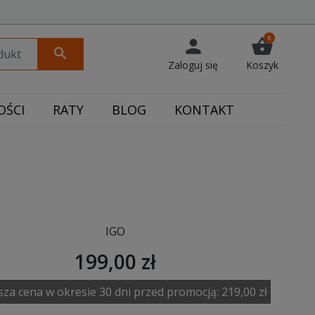
0
person
shopping_basket
search
Zaloguj się
Koszyk
ŚCI
RATY
BLOG
KONTAKT
IGO
199,00 zł
sza cena w okresie 30 dni przed promocją:
219,00 zł