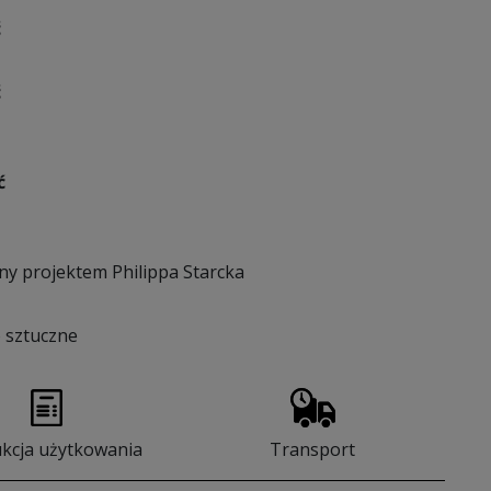
ć
ć
ć
ny projektem Philippa Starcka
 sztuczne
ukcja użytkowania
Transport