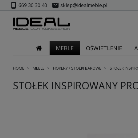
smartphone
mail
669 30 30 40
sklep@idealmeble.pl
MEBLE
OŚWIETLENIE
A
HOME
MEBLE
HOKERY / STOŁKI BAROWE
STOŁEK INSPI
STOŁEK INSPIROWANY PR