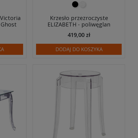
entny
czarny
transparentny
Victoria
Krzesło przezroczyste
 Ghost
ELIZABETH - poliwęglan
419,00 zł
KA
DODAJ DO KOSZYKA