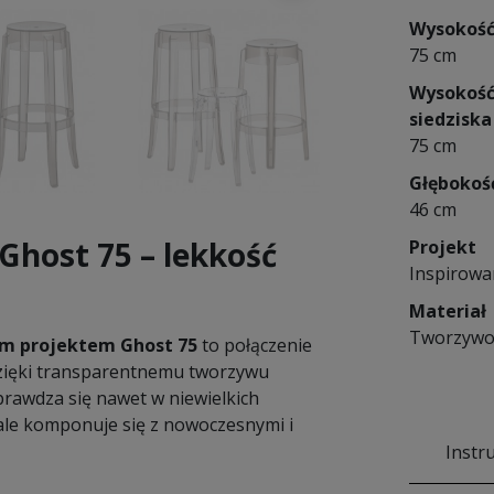
Wysokoś
75 cm
Wysokoś
siedziska
75 cm
Głębokoś
46 cm
Ghost 75 – lekkość
Projekt
Inspirowa
Materiał
Tworzywo
m projektem Ghost 75
to połączenie
 Dzięki transparentnemu tworzywu
sprawdza się nawet w niewielkich
ale komponuje się z nowoczesnymi i
Instr