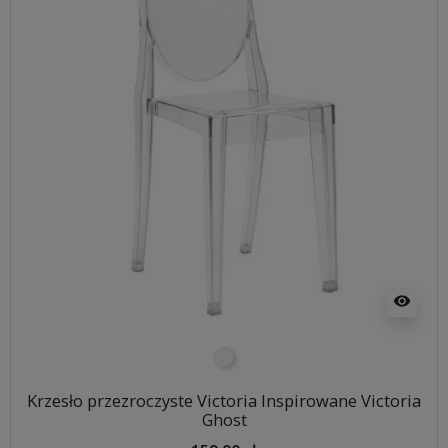
visibility
transparentny
Krzesło przezroczyste Victoria Inspirowane Victoria
Ghost