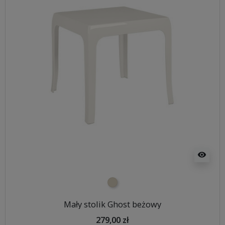
visibility
beżowy
Mały stolik Ghost beżowy
279,00 zł