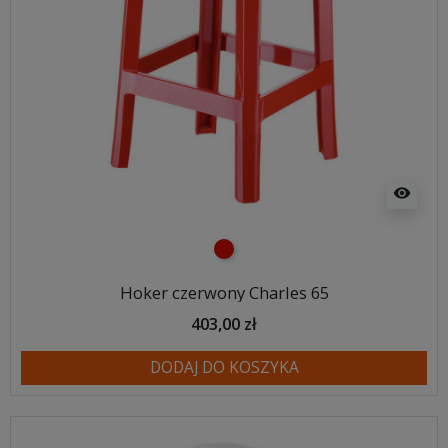
visibility
czerwony
Hoker czerwony Charles 65
403,00 zł
DODAJ DO KOSZYKA