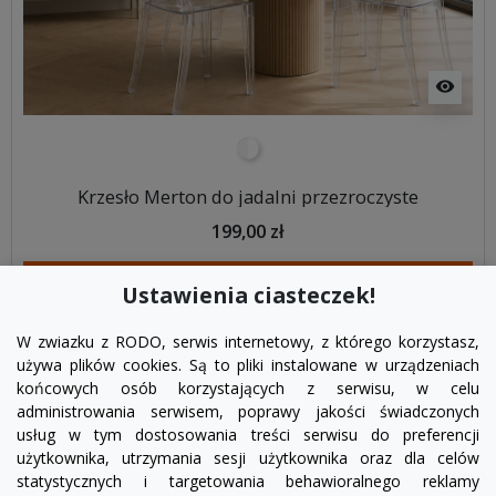
visibility
przezroczysty
Krzesło Merton do jadalni przezroczyste
199,00 zł
DODAJ DO KOSZYKA
Ustawienia ciasteczek!
W zwiazku z RODO, serwis internetowy, z którego korzystasz,
używa plików cookies. Są to pliki instalowane w urządzeniach
końcowych osób korzystających z serwisu, w celu
administrowania serwisem, poprawy jakości świadczonych
usług w tym dostosowania treści serwisu do preferencji
użytkownika, utrzymania sesji użytkownika oraz dla celów
statystycznych i targetowania behawioralnego reklamy