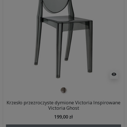
visibility
szary transparentny
Krzesło przezroczyste dymione Victoria Inspirowane
Victoria Ghost
199,00 zł