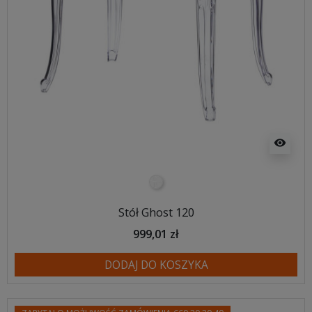
visibility
transparentny
Stół Ghost 120
999,01 zł
DODAJ DO KOSZYKA