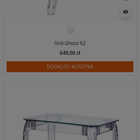
visibility
transparentny
Stół Ghost 62
649,00 zł
DODAJ DO KOSZYKA