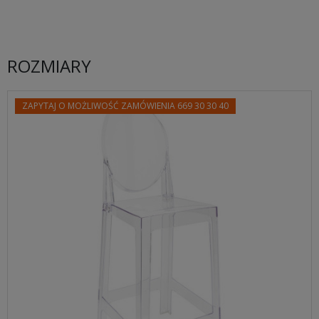
ROZMIARY
ZAPYTAJ O MOŻLIWOŚĆ ZAMÓWIENIA 669 30 30 40