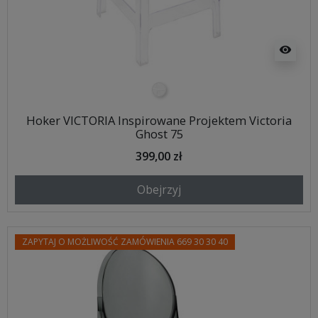
visibility
transparentny
Hoker VICTORIA Inspirowane Projektem Victoria
Ghost 75
399,00 zł
Obejrzyj
ZAPYTAJ O MOŻLIWOŚĆ ZAMÓWIENIA 669 30 30 40