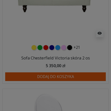
visibility
+21
żółty
zielony
czerwony
granatowy
niebieski
różowy
czarny
Sofa Chesterfield Victoria skóra 2 os
5 350,00 zł
DODAJ DO KOSZYKA