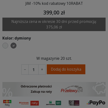
JiM -10% kod rabatowy 10RABAT
399,00 zł
Najniższa cena w okresie 30 dni przed promocją:
375,06 zł
Kolor: dymiony
transparentny
dymiony
W magazynie
20 szt.
Dodaj do koszyka
−
+