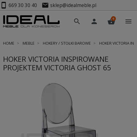
smartphone
mail
669 30 30 40
sklep@idealmeble.pl
0
search
person
shopping_basket
menu
HOME
MEBLE
HOKERY / STOŁKI BAROWE
HOKER VICTORIA IN
HOKER VICTORIA INSPIROWANE
PROJEKTEM VICTORIA GHOST 65