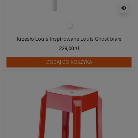
visibility
biały
Krzesło Louis Inspirowane Louis Ghost białe
229,00 zł
DODAJ DO KOSZYKA