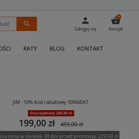
0
person
shopping_basket
search
Zaloguj się
Koszyk
ŚCI
RATY
BLOG
KONTAKT
JiM -10% kod rabatowy 10RABAT
Oszczędność 260,00 zł
199,00 zł
459,00 zł
sza cena w okresie 30 dni przed promocją:
229,50 zł