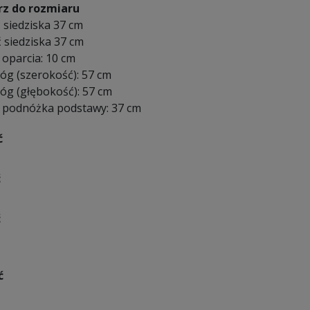
z do rozmiaru
 siedziska 37 cm
 siedziska 37 cm
oparcia: 10 cm
óg (szerokość): 57 cm
óg (głębokość): 57 cm
podnóżka podstawy: 37 cm
ć
ć
ć
ć