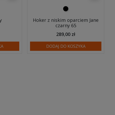
czarny
y
Hoker z niskim oparciem Jane
czarny 65
289,00 zł
KA
DODAJ DO KOSZYKA