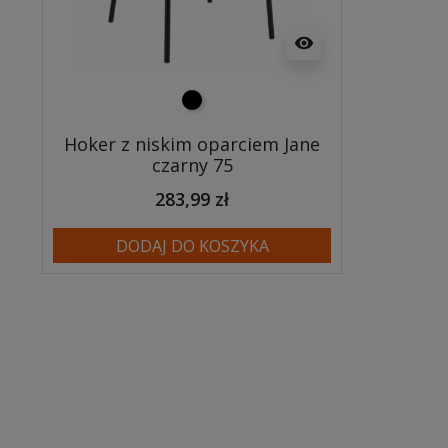
visibility
czarny
Hoker z niskim oparciem Jane
czarny 75
283,99 zł
DODAJ DO KOSZYKA