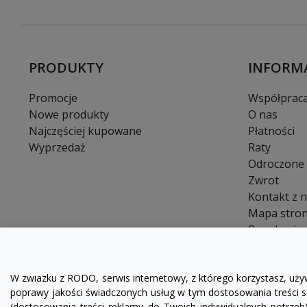
PRODUKTY
INFORM
Promocje
Współprac
Nowe produkty
O nas
Najczęściej kupowane
Płatności
Wyprzedaż
Raty
Odroczone 
Zwrot
Kontakt z 
Mapa stro
Regulamin
FAQ
Blog
W zwiazku z RODO, serwis internetowy, z którego korzystasz, uży
poprawy jakości świadczonych usług w tym dostosowania treści se
(dostosowania treści reklamy do Twoich indywidualnych potrzeb