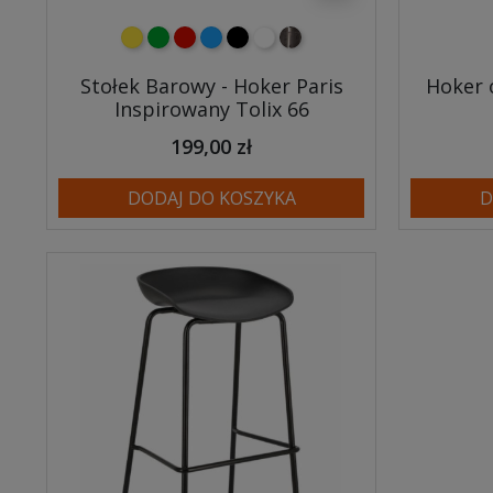
żółty
zielony
czerwony
niebieski
czarny
biały
metalowy
Stołek Barowy - Hoker Paris
Hoker 
Inspirowany Tolix 66
199,00 zł
DODAJ DO KOSZYKA
D