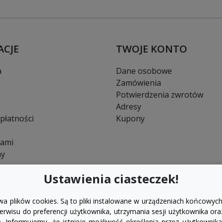
ACJE
TWOJE KONTO
a
Dane osobowe
Zamówienia
Potwierdzenia zwrotów
Adresy
płatności
Kupony
nami
ny
Ustawienia ciasteczek!
wa plików cookies. Są to pliki instalowane w urządzeniach końcowych
rwisu do preferencji użytkownika, utrzymania sesji użytkownika ora
). Informujemy, że istnieje możliwość określenia przez użytkown