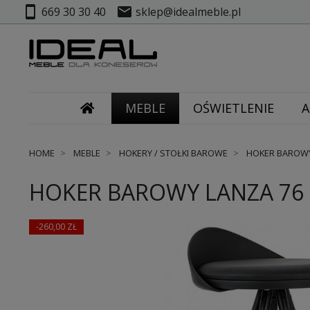
smartphone
mail
669 30 30 40
sklep@idealmeble.pl
MEBLE
OŚWIETLENIE
A
HOME
MEBLE
HOKERY / STOŁKI BAROWE
HOKER BAROWY
HOKER BAROWY LANZA 76
-260,00 ZŁ