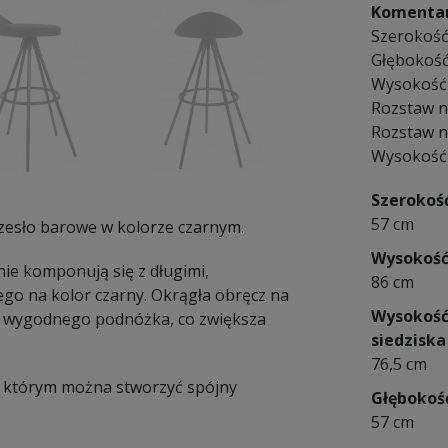
Komentar
Szerokość
Głębokość
Wysokość 
Rozstaw n
Rozstaw n
Wysokość 
Szerokoś
57 cm
esło barowe w kolorze czarnym.
Wysokoś
nie komponują się z długimi,
86 cm
o na kolor czarny. Okrągła obręcz na
Wysokoś
ę wygodnego podnóżka, co zwiększa
siedziska
76,5 cm
z którym można stworzyć spójny
Głębokoś
57 cm