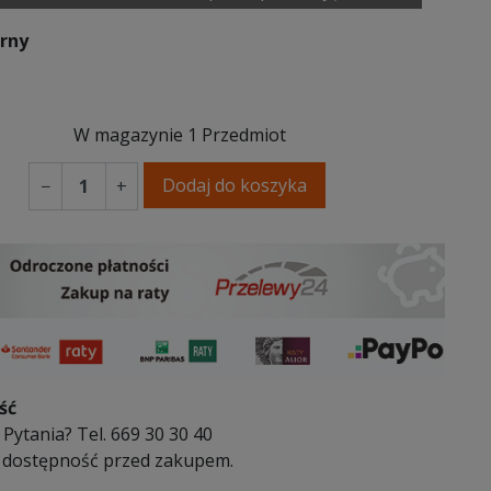
arny
W magazynie
1 Przedmiot
Dodaj do koszyka
−
+
ść
Pytania? Tel. 669 30 30 40
 dostępność przed zakupem.