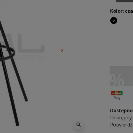
Kolor: cz
czarny
keyboard_arrow_right
Następny
Dostępno
Dostępny. 
Potwierdź
zoom_in