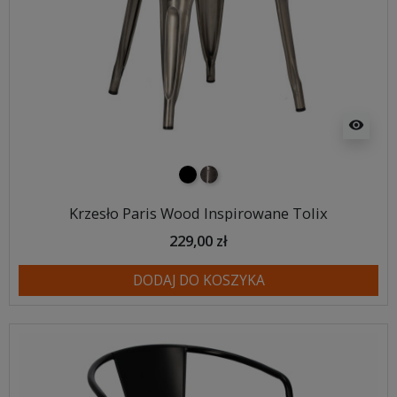
visibility
czarny
metalowy
Krzesło Paris Wood Inspirowane Tolix
229,00 zł
DODAJ DO KOSZYKA