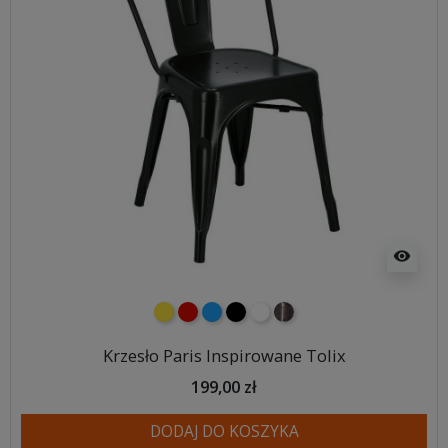
visibility
żółty
czerwony
niebieski
czarny
biały
metalowy
Krzesło Paris Inspirowane Tolix
199,00 zł
DODAJ DO KOSZYKA