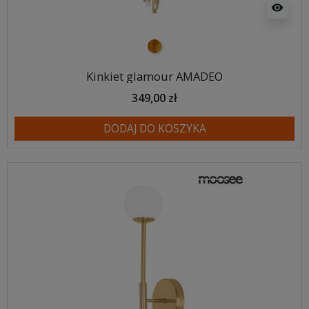
visibility
złoty
Kinkiet glamour AMADEO
349,00 zł
DODAJ DO KOSZYKA