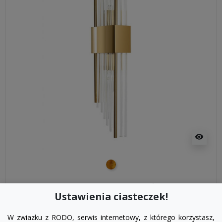
visibility
złoty
Kinkiet glamour SLANT złoty
Ustawienia ciasteczek!
299,00 zł
W zwiazku z RODO, serwis internetowy, z którego korzystasz,