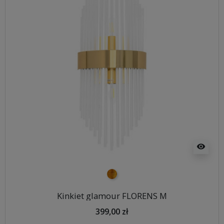
visibility
złoty
Kinkiet glamour FLORENS M
399,00 zł