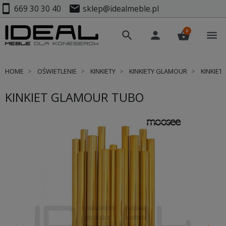
smartphone
mail
669 30 30 40
sklep@idealmeble.pl
0
search
person
shopping_basket
menu
HOME
OŚWIETLENIE
KINKIETY
KINKIETY GLAMOUR
KINKIET
KINKIET GLAMOUR TUBO