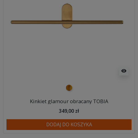
visibility
złoty
Kinkiet glamour obracany TOBIA
349,00 zł
DODAJ DO KOSZYKA