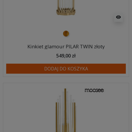
visibility
złoty
Kinkiet glamour PILAR TWIN złoty
549,00 zł
DODAJ DO KOSZYKA