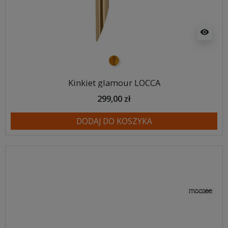
visibility
złoty
Kinkiet glamour LOCCA
299,00 zł
DODAJ DO KOSZYKA