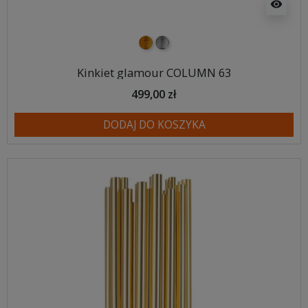
visibility
złoty
srebrny
Kinkiet glamour COLUMN 63
499,00 zł
DODAJ DO KOSZYKA