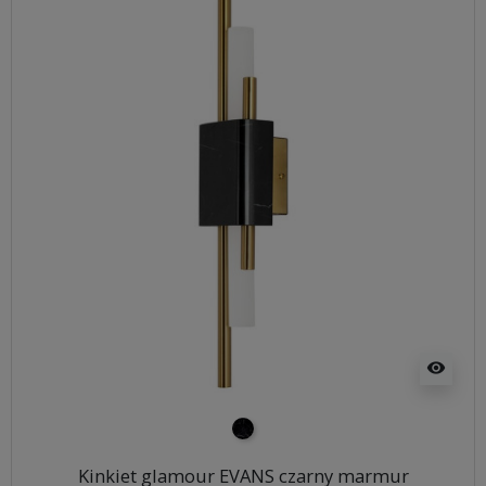
visibility
czarny marmur
Kinkiet glamour EVANS czarny marmur