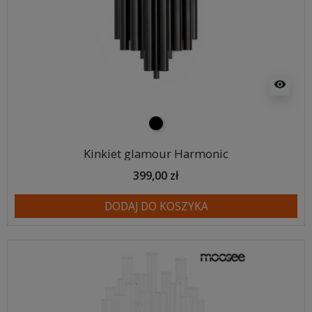
visibility
czarny
Kinkiet glamour Harmonic
399,00 zł
DODAJ DO KOSZYKA