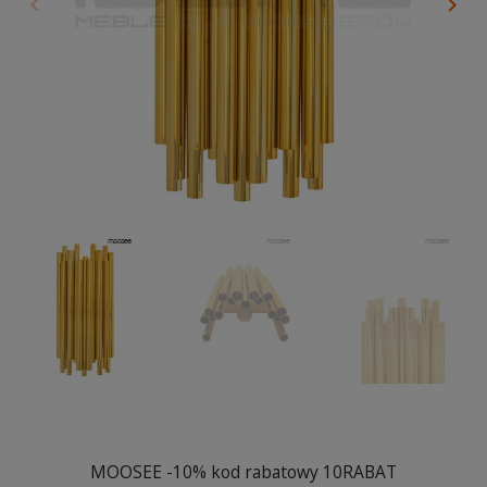
keyboard_arrow_left
keyboard_arrow_right
Poprzedni
Nas
MOOSEE -10% kod rabatowy 10RABAT