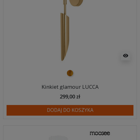
visibility
złoty
Kinkiet glamour LUCCA
299,00 zł
DODAJ DO KOSZYKA