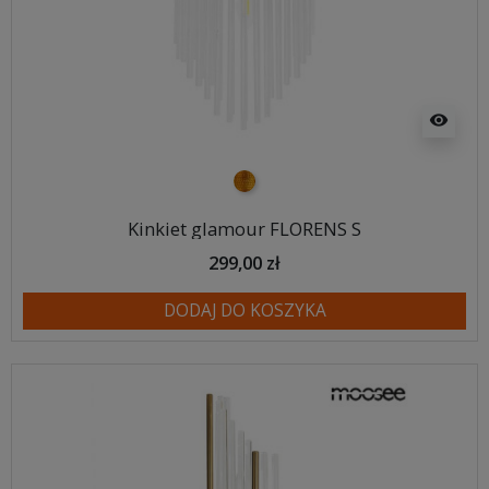
visibility
złoty
Kinkiet glamour FLORENS S
299,00 zł
DODAJ DO KOSZYKA