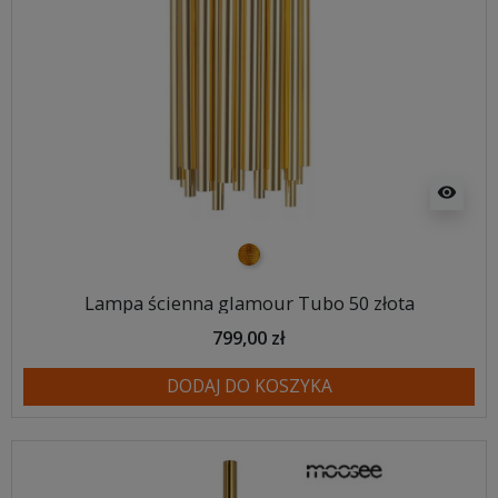
visibility
złoty
Lampa ścienna glamour Tubo 50 złota
799,00 zł
DODAJ DO KOSZYKA