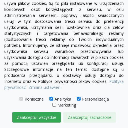
DODAJ DO KOSZYKA
używa plików cookies. Są to pliki instalowane w urządzeniach
końcowych osób korzystających z serwisu, w celu
administrowania serwisem, poprawy jakości świadczonych
usług w tym dostosowania treści serwisu do preferencji
użytkownika, utrzymania sesji użytkownika oraz dla celów
statystycznych i targetowania behawioralnego reklamy
(dostosowania treści reklamy do Twoich indywidualnych
potrzeb). Informujemy, że istnieje możliwość określenia przez
użytkownika serwisu warunków przechowywania lub
uzyskiwania dostępu do informacji zawartych w plikach cookies
za pomocą ustawień przeglądarki lub konfiguracji usługi.
Szczegółowe informacje na ten temat dostępne są u
producenta przeglądarki, u dostawcy usługi dostępu do
Internetu oraz w Polityce prywatności plików cookies.
Polityka
prywatności.
Zmiana ustawień.
Konieczne
Analityka
Personalizacja
Marketing
Zaakceptuj wszystkie
Zaakceptuj zaznaczone
visibility