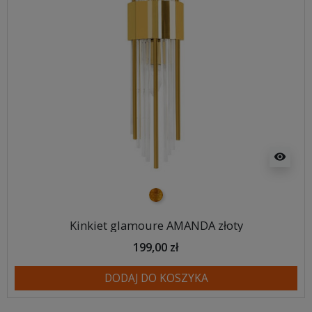
visibility
złoty
Kinkiet glamoure AMANDA złoty
199,00 zł
DODAJ DO KOSZYKA