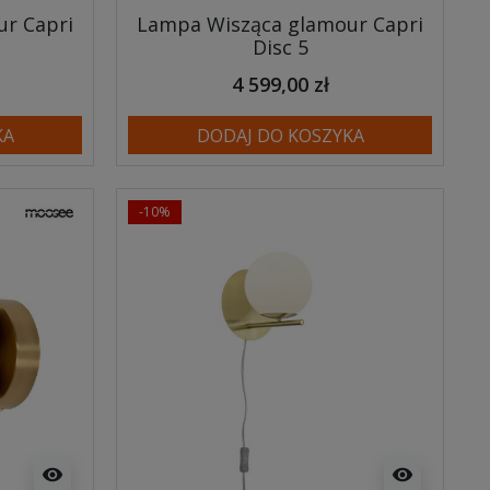
r Capri
Lampa Wisząca glamour Capri
Disc 5
4 599,00 zł
KA
DODAJ DO KOSZYKA
-10%
visibility
visibility