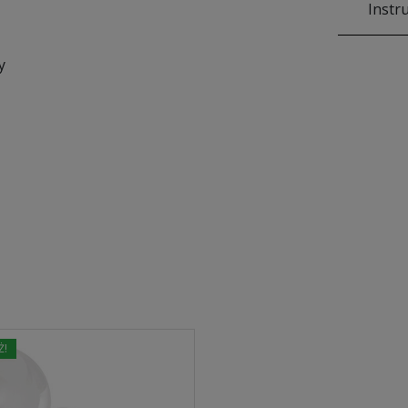
Instr
y
Ż!