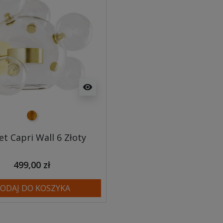
visibility
złoty
et Capri Wall 6 Złoty
499,00 zł
ODAJ DO KOSZYKA