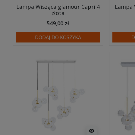
Lampa Wisząca glamour Capri 4
Lampa 
złota
549,00 zł
DODAJ DO KOSZYKA
D
visibility