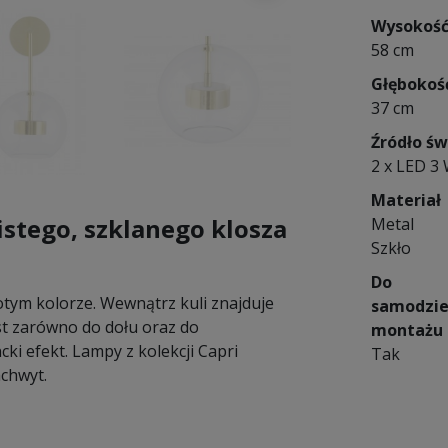
Wysokoś
58 cm
Głębokoś
37 cm
Źródło św
2 x LED 3
Materiał
listego, szklanego klosza
Metal
Szkło
Do
otym kolorze.
Wewnątrz kuli znajduje
samodzie
st zarówno do dołu oraz do
montażu
cki efekt.
Lampy z kolekcji Capri
Tak
achwyt.