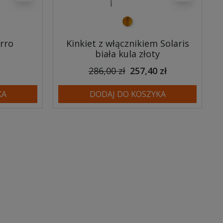
złoty
rro
Kinkiet z włącznikiem Solaris
biała kula złoty
286,00 zł
257,40 zł
KA
DODAJ DO KOSZYKA