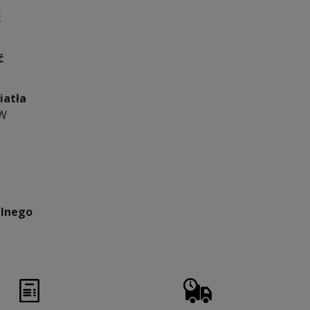
ć
ć
iatła
 W
lnego