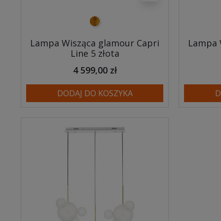
złoty
Lampa Wisząca glamour Capri
Lampa 
Line 5 złota
4 599,00 zł
DODAJ DO KOSZYKA
D