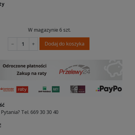
ty
W magazynie
6 szt.
Dodaj do koszyka
−
+
ść
Pytania? Tel. 669 30 30 40
ć