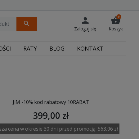
0
person
shopping_basket
search
Zaloguj się
Koszyk
ŚCI
RATY
BLOG
KONTAKT
JiM -10% kod rabatowy 10RABAT
399,00 zł
sza cena w okresie 30 dni przed promocją:
563,06 zł