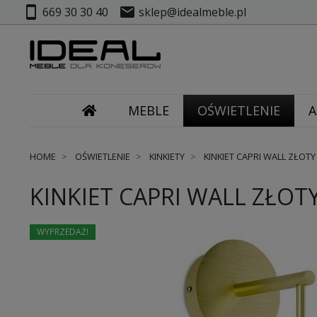
smartphone
mail
669 30 30 40
sklep@idealmeble.pl
MEBLE
OŚWIETLENIE
A
HOME
OŚWIETLENIE
KINKIETY
KINKIET CAPRI WALL ZŁOTY
KINKIET CAPRI WALL ZŁOT
WYPRZEDAŻ!