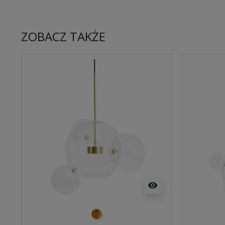
ZOBACZ TAKŻE
visibility
złoty