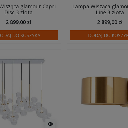
Wisząca glamour Capri
Lampa Wisząca glamou
Disc 3 złota
Line 3 złota
2 899,00 zł
2 899,00 zł
ODAJ DO KOSZYKA
DODAJ DO KOSZY
visibility