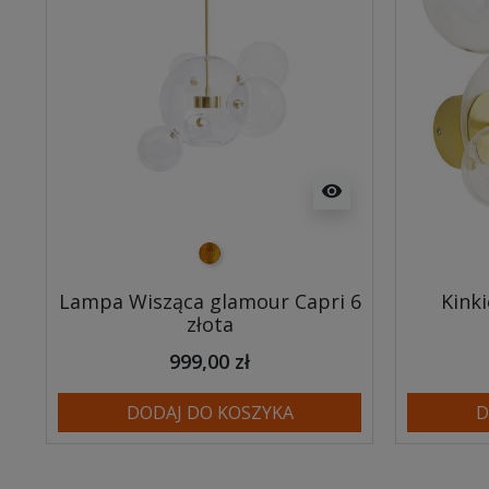
visibility
złoty
Lampa Wisząca glamour Capri 6
Kinki
złota
999,00 zł
DODAJ DO KOSZYKA
D