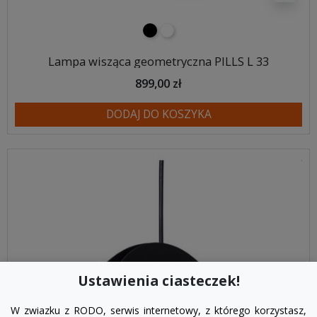
czarny
biały
Lampa wisząca geometryczna PILLS L 33
899,00 zł
DODAJ DO KOSZYKA
Ustawienia ciasteczek!
W zwiazku z RODO, serwis internetowy, z którego korzystasz,