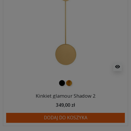
visibility
czarny
złoty
Kinkiet glamour Shadow 2
349,00 zł
DODAJ DO KOSZYKA