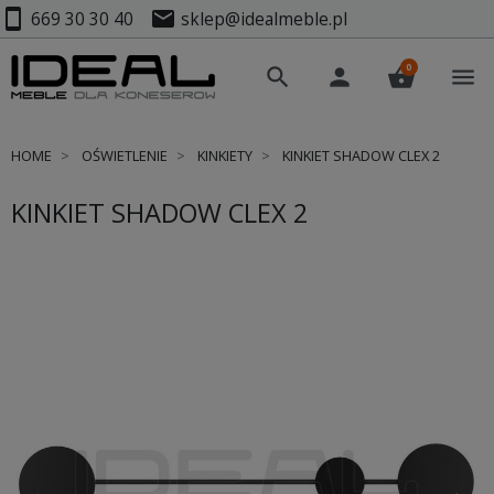
smartphone
mail
669 30 30 40
sklep@idealmeble.pl
0
search
person
shopping_basket
menu
HOME
OŚWIETLENIE
KINKIETY
KINKIET SHADOW CLEX 2
KINKIET SHADOW CLEX 2