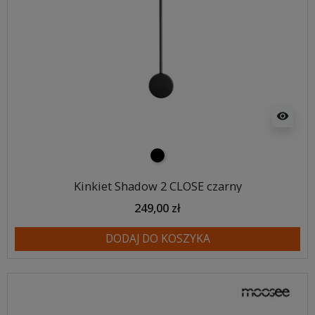
visibility
czarny
Kinkiet Shadow 2 CLOSE czarny
249,00 zł
DODAJ DO KOSZYKA