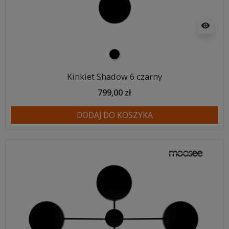
visibility
czarny
Kinkiet Shadow 6 czarny
799,00 zł
DODAJ DO KOSZYKA