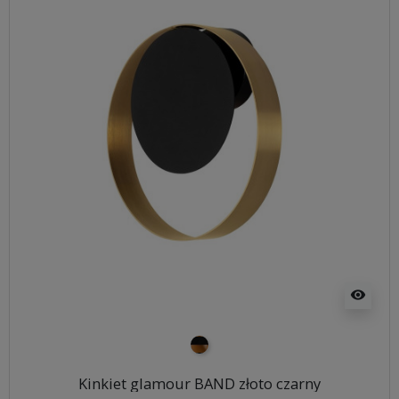
visibility
czarno złoty
Kinkiet glamour BAND złoto czarny