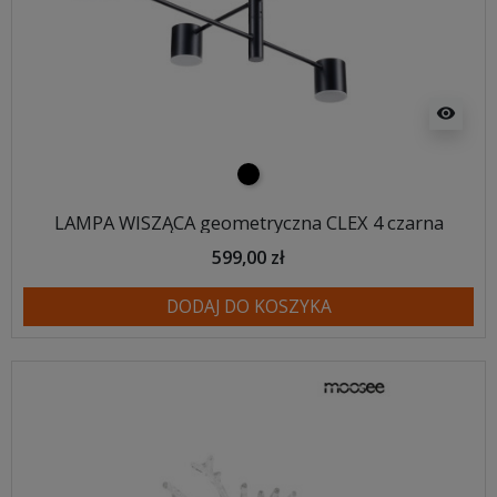
visibility
czarny
LAMPA WISZĄCA geometryczna CLEX 4 czarna
599,00 zł
DODAJ DO KOSZYKA