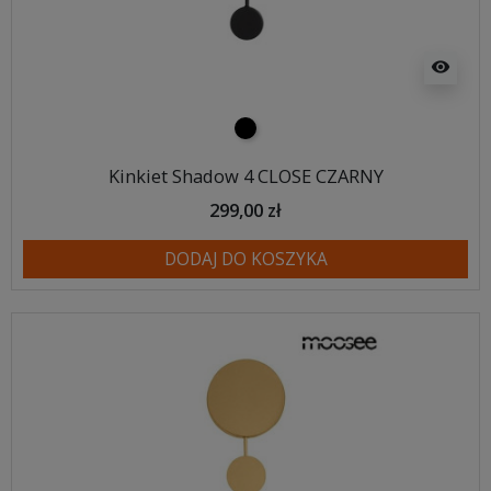
visibility
czarny
Kinkiet Shadow 4 CLOSE CZARNY
299,00 zł
DODAJ DO KOSZYKA