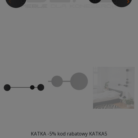
keyboard_arrow_left
keyboard_arrow_right
Poprzedni
Nas
KATKA -5% kod rabatowy KATKA5