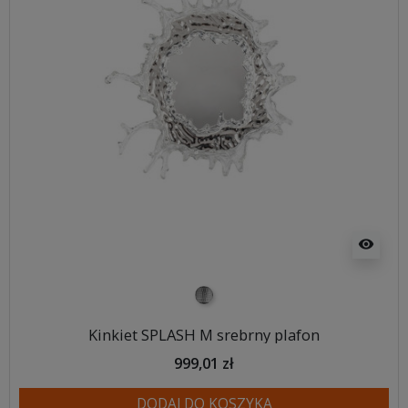
visibility
srebrny
Kinkiet SPLASH M srebrny plafon
999,01 zł
DODAJ DO KOSZYKA