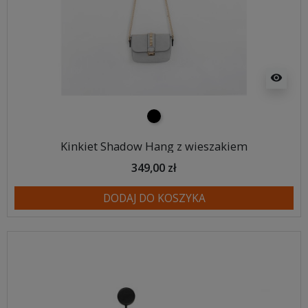
visibility
czarny
Kinkiet Shadow Hang z wieszakiem
349,00 zł
DODAJ DO KOSZYKA