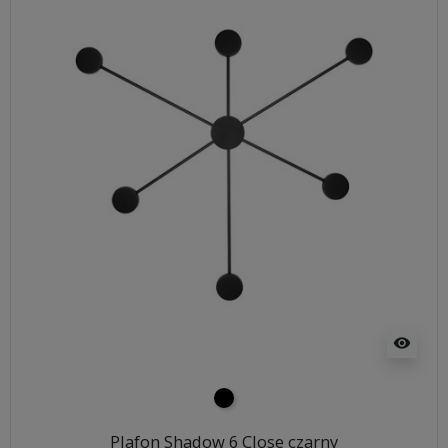
visibility
czarny
Plafon Shadow 6 Close czarny