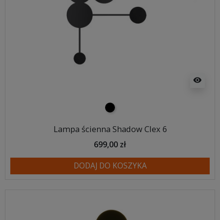
visibility
czarny
Lampa ścienna Shadow Clex 6
699,00 zł
DODAJ DO KOSZYKA