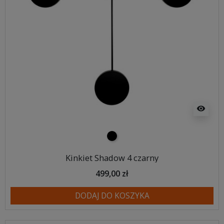
visibility
czarny
Kinkiet Shadow 4 czarny
499,00 zł
DODAJ DO KOSZYKA