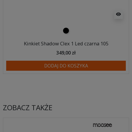
visibility
czarny
Kinkiet Shadow Clex 1 Led czarna 105
349,00 zł
DODAJ DO KOSZYKA
ZOBACZ TAKŻE