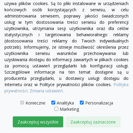
używa plików cookies. Są to pliki instalowane w urządzeniach
końcowych osób korzystających z serwisu, w celu
administrowania serwisem, poprawy jakości świadczonych
usług w tym dostosowania treści serwisu do preferencji
użytkownika, utrzymania sesji użytkownika oraz dla celów
statystycznych i targetowania behawioralnego reklamy
(dostosowania treści reklamy do Twoich indywidualnych
visibility
potrzeb). Informujemy, że istnieje możliwość określenia przez
użytkownika serwisu warunków przechowywania lub
uzyskiwania dostępu do informacji zawartych w plikach cookies
czarny
biały
za pomocą ustawień przeglądarki lub konfiguracji usługi.
Szczegółowe informacje na ten temat dostępne są u
Lampa wisząca geometryczna PILLS S 23
producenta przeglądarki, u dostawcy usługi dostępu do
649,00 zł
Internetu oraz w Polityce prywatności plików cookies.
Polityka
prywatności.
Zmiana ustawień.
DODAJ DO KOSZYKA
Konieczne
Analityka
Personalizacja
Marketing
Zaakceptuj wszystkie
Zaakceptuj zaznaczone