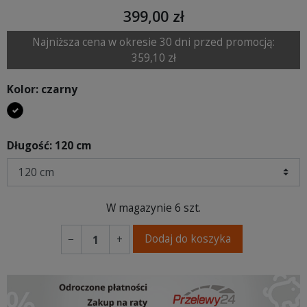
399,00 zł
Najniższa cena w okresie 30 dni przed promocją:
359,10 zł
Kolor: czarny
czarny
Długość: 120 cm
W magazynie
6 szt.
Dodaj do koszyka
−
+