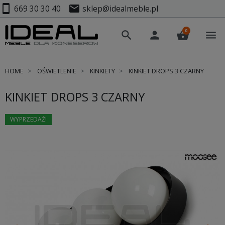
smartphone
mail
669 30 30 40
sklep@idealmeble.pl
0
search
person
shopping_basket
menu
HOME
OŚWIETLENIE
KINKIETY
KINKIET DROPS 3 CZARNY
KINKIET DROPS 3 CZARNY
WYPRZEDAŻ!