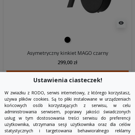
visibility
czarny
Asymetryczny kinkiet MAGO czarny
299,00 zł
DODAJ DO KOSZYKA
Ustawienia ciasteczek!
W zwiazku z RODO, serwis internetowy, z którego korzystasz,
używa plików cookies. Są to pliki instalowane w urządzeniach
końcowych osób korzystających z serwisu, w celu
administrowania serwisem, poprawy jakości świadczonych
usług w tym dostosowania treści serwisu do preferencji
użytkownika, utrzymania sesji użytkownika oraz dla celów
statystycznych i targetowania behawioralnego reklamy