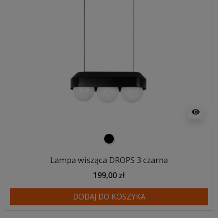
visibility
czarny
Lampa wisząca DROPS 3 czarna
199,00 zł
DODAJ DO KOSZYKA