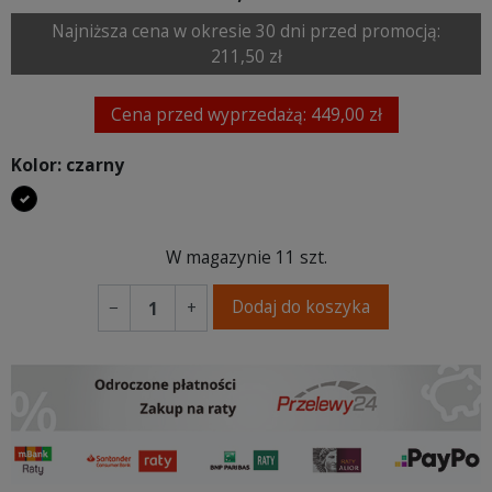
Najniższa cena w okresie 30 dni przed promocją:
211,50 zł
Cena przed wyprzedażą: 449,00 zł
Kolor: czarny
czarny
W magazynie
11 szt.
Dodaj do koszyka
−
+