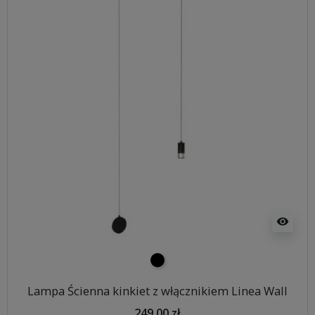
visibility
czarny
Lampa Ścienna kinkiet z włącznikiem Linea Wall
249,00 zł