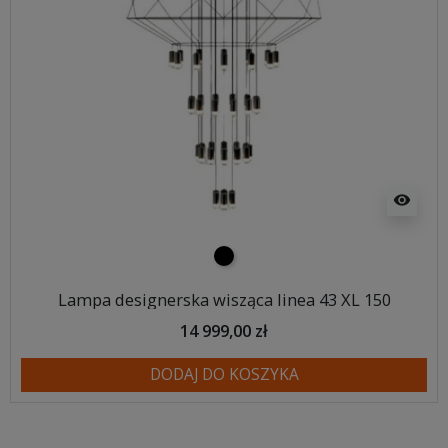
visibility
czarny
Lampa designerska wisząca linea 43 XL 150
14 999,00 zł
DODAJ DO KOSZYKA