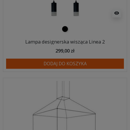
visibility
czarny
Lampa designerska wisząca Linea 2
299,00 zł
DODAJ DO KOSZYKA