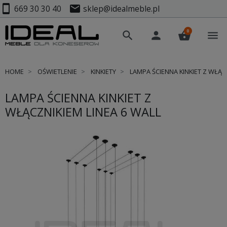
smartphone
mail
669 30 30 40
sklep@idealmeble.pl
0
search
person
shopping_basket
menu
HOME
OŚWIETLENIE
KINKIETY
LAMPA ŚCIENNA KINKIET Z WŁĄCZ
LAMPA ŚCIENNA KINKIET Z
WŁĄCZNIKIEM LINEA 6 WALL