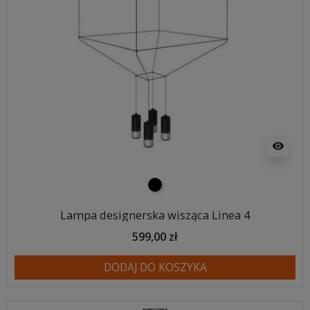
visibility
czarny
Lampa designerska wisząca Linea 4
599,00 zł
DODAJ DO KOSZYKA