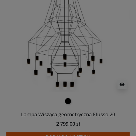
visibility
czarny
Lampa Wisząca geometryczna Flusso 20
2 799,00 zł