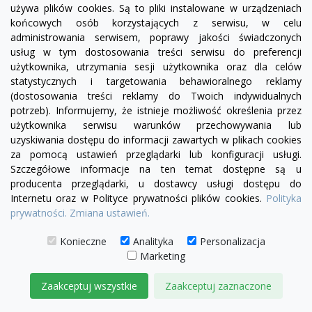
używa plików cookies. Są to pliki instalowane w urządzeniach
końcowych osób korzystających z serwisu, w celu
visibility
administrowania serwisem, poprawy jakości świadczonych
usług w tym dostosowania treści serwisu do preferencji
użytkownika, utrzymania sesji użytkownika oraz dla celów
statystycznych i targetowania behawioralnego reklamy
(dostosowania treści reklamy do Twoich indywidualnych
Lampa Wisząca geometryczna Flusso 43
potrzeb). Informujemy, że istnieje możliwość określenia przez
5 999,01 zł
użytkownika serwisu warunków przechowywania lub
uzyskiwania dostępu do informacji zawartych w plikach cookies
DODAJ DO KOSZYKA
za pomocą ustawień przeglądarki lub konfiguracji usługi.
Szczegółowe informacje na ten temat dostępne są u
producenta przeglądarki, u dostawcy usługi dostępu do
Internetu oraz w Polityce prywatności plików cookies.
Polityka
prywatności.
Zmiana ustawień.
Konieczne
Analityka
Personalizacja
Marketing
Facebook
YouTube
Pinterest
Inst
Zaakceptuj wszystkie
Zaakceptuj zaznaczone