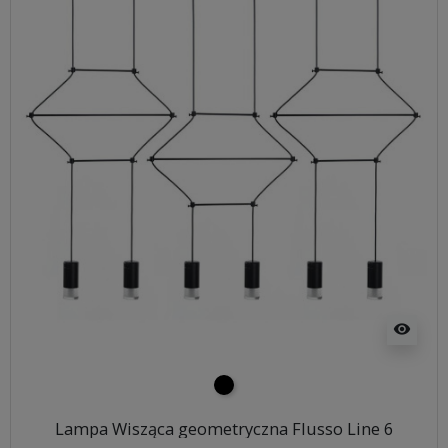
visibility
czarny
Lampa Wisząca geometryczna Flusso Line 6