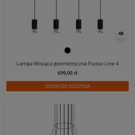
visibility
czarny
Lampa Wisząca geometryczna Flusso Line 4
699,00 zł
DODAJ DO KOSZYKA