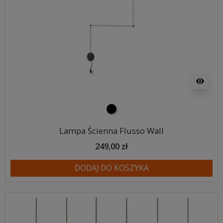
visibility
czarny
Lampa Ścienna Flusso Wall
249,00 zł
DODAJ DO KOSZYKA