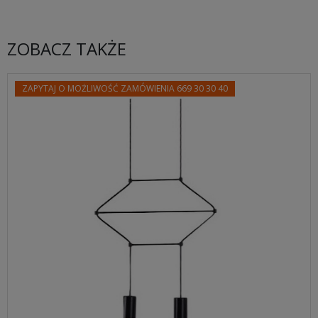
ZOBACZ TAKŻE
ZAPYTAJ O MOŻLIWOŚĆ ZAMÓWIENIA 669 30 30 40