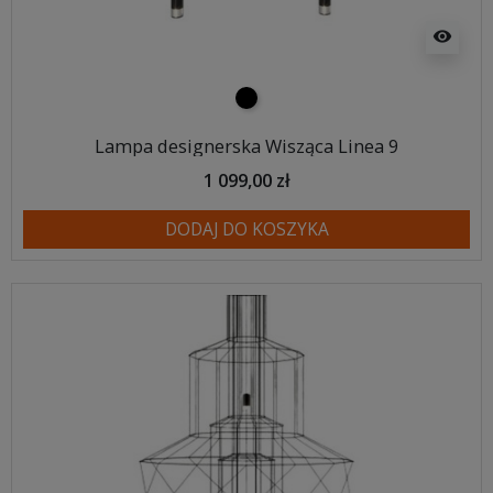
visibility
czarny
Lampa designerska Wisząca Linea 9
1 099,00 zł
DODAJ DO KOSZYKA