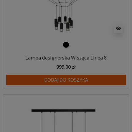
visibility
czarny
Lampa designerska Wisząca Linea 8
999,00 zł
DODAJ DO KOSZYKA