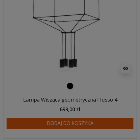
visibility
czarny
Lampa Wisząca geometryczna Flusso 4
699,00 zł
DODAJ DO KOSZYKA