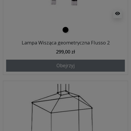
visibility
czarny
Lampa Wisząca geometryczna Flusso 2
299,00 zł
Obejrzyj