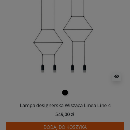
visibility
czarny
Lampa designerska Wisząca Linea Line 4
549,00 zł
DODAJ DO KOSZYKA