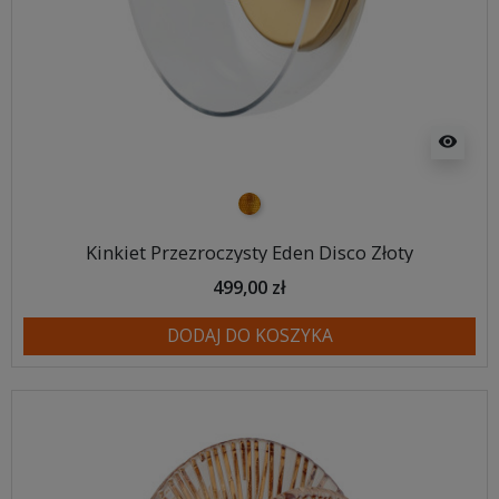
visibility
złoty
Kinkiet Przezroczysty Eden Disco Złoty
499,00 zł
DODAJ DO KOSZYKA