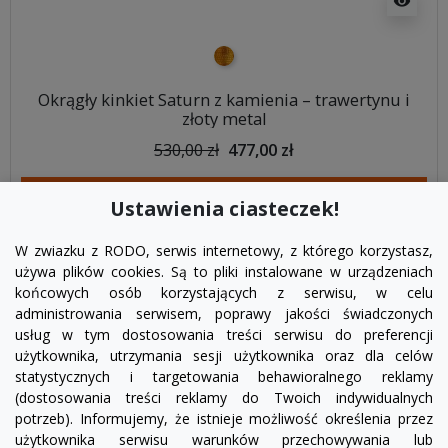
visibility
złoty
Okrągły kinkiet Saturn z kamienia – trawertynu i
złoty metal
530,00 zł
477,00 zł
DODAJ DO KOSZYKA
Ustawienia ciasteczek!
W zwiazku z RODO, serwis internetowy, z którego korzystasz,
używa plików cookies. Są to pliki instalowane w urządzeniach
końcowych osób korzystających z serwisu, w celu
administrowania serwisem, poprawy jakości świadczonych
usług w tym dostosowania treści serwisu do preferencji
użytkownika, utrzymania sesji użytkownika oraz dla celów
statystycznych i targetowania behawioralnego reklamy
(dostosowania treści reklamy do Twoich indywidualnych
potrzeb). Informujemy, że istnieje możliwość określenia przez
Facebook
YouTube
Pinterest
Inst
użytkownika serwisu warunków przechowywania lub