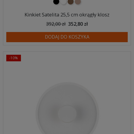
czarny
biały
brązowy
jasnobrązowy
Kinkiet Satelita 25,5 cm okrągły klosz
392,00 zł
352,80 zł
DODAJ DO KOSZYKA
-10%