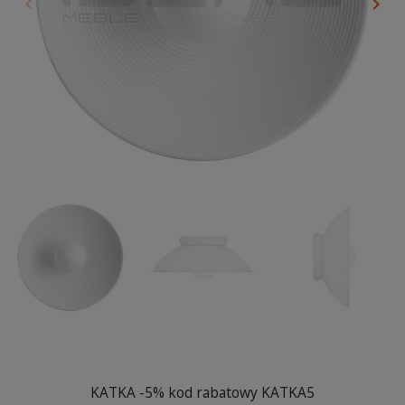
keyboard_arrow_left
keyboard_arrow_right
Poprzedni
Nas
KATKA -5% kod rabatowy KATKA5