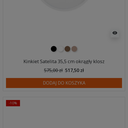
visibility
czarny
biały
brązowy
jasnobrązowy
Kinkiet Satelita 35,5 cm okrągły klosz
575,00 zł
517,50 zł
DODAJ DO KOSZYKA
-10%