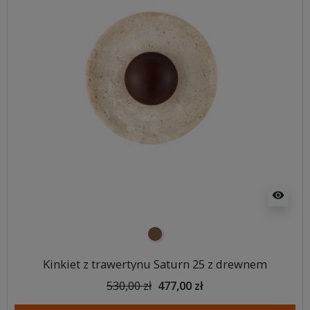
visibility
brązowy
Kinkiet z trawertynu Saturn 25 z drewnem
530,00 zł
477,00 zł