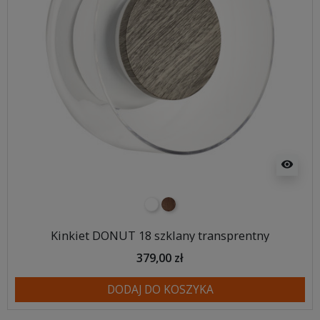
visibility
biały
orzech
Kinkiet DONUT 18 szklany transprentny
379,00 zł
DODAJ DO KOSZYKA