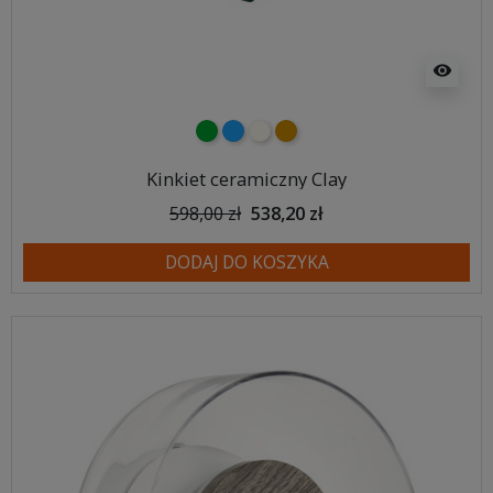
visibility
zielony
niebieski
Kremowy
Karmelowy
Kinkiet ceramiczny Clay
598,00 zł
538,20 zł
DODAJ DO KOSZYKA