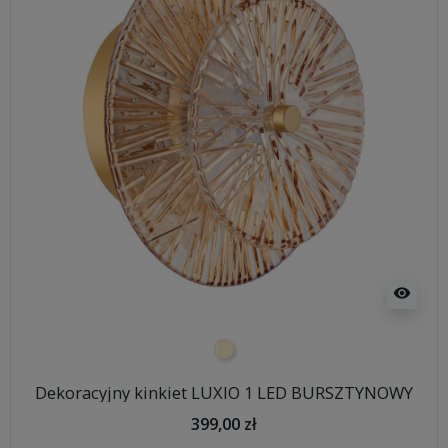
visibility
przezroczysty bursztynowy / a
Dekoracyjny kinkiet LUXIO 1 LED BURSZTYNOWY
399,00 zł