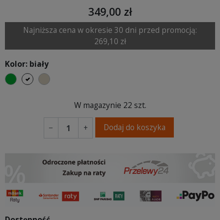
349,00 zł
Najniższa cena w okresie 30 dni przed promocją:
269,10 zł
Kolor: biały
zielony
biały
beżowy
W magazynie
22 szt.
Dodaj do koszyka
−
+
Dostępność