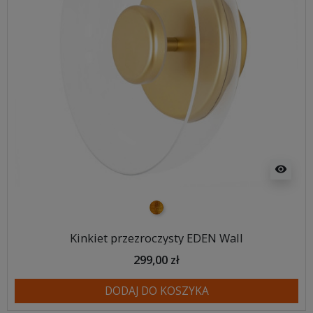
visibility
złoty
Kinkiet przezroczysty EDEN Wall
299,00 zł
DODAJ DO KOSZYKA