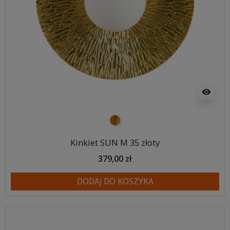
visibility
złoty
Kinkiet SUN M 35 złoty
379,00 zł
DODAJ DO KOSZYKA