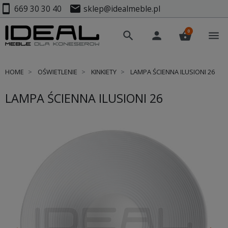
smartphone
mail
669 30 30 40
sklep@idealmeble.pl
0
search
person
shopping_basket
menu
HOME
OŚWIETLENIE
KINKIETY
LAMPA ŚCIENNA ILUSIONI 26
LAMPA ŚCIENNA ILUSIONI 26