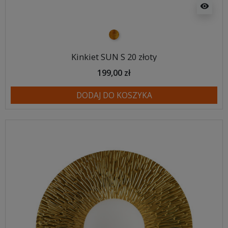
visibility
złoty
Kinkiet SUN S 20 złoty
199,00 zł
DODAJ DO KOSZYKA