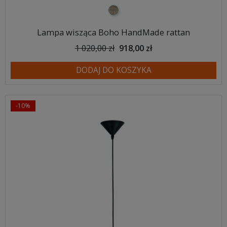
naturalna plecionka
Lampa wisząca Boho HandMade rattan
1 020,00 zł
918,00 zł
DODAJ DO KOSZYKA
-10%