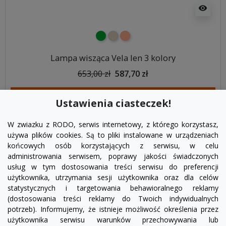
visibility
zielony
beżowy
morelowy
Lampa wisząca Vela len 3 kolory
653,00 zł
587,70 zł
DODAJ DO KOSZYKA
Ustawienia ciasteczek!
W zwiazku z RODO, serwis internetowy, z którego korzystasz,
używa plików cookies. Są to pliki instalowane w urządzeniach
końcowych osób korzystających z serwisu, w celu
administrowania serwisem, poprawy jakości świadczonych
usług w tym dostosowania treści serwisu do preferencji
użytkownika, utrzymania sesji użytkownika oraz dla celów
statystycznych i targetowania behawioralnego reklamy
(dostosowania treści reklamy do Twoich indywidualnych
potrzeb). Informujemy, że istnieje możliwość określenia przez
Facebook
YouTube
Pinterest
Inst
użytkownika serwisu warunków przechowywania lub