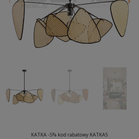
keyboard_arrow_left
keyboard_arrow_right
Poprzedni
Nas
KATKA -5% kod rabatowy KATKA5