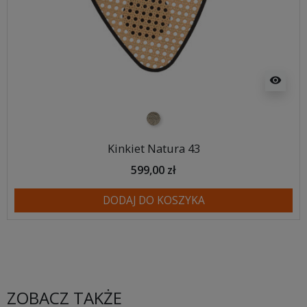
visibility
naturalna plecionka
Kinkiet Natura 43
599,00 zł
DODAJ DO KOSZYKA
ZOBACZ TAKŻE