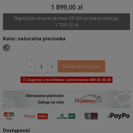
1 899,00 zł
Najniższa cena w okresie 30 dni przed promocją:
1 709,10 zł
Kolor: naturalna plecionka
naturalna plecionka
Dodaj do koszyka
−
+
Zapytaj o możliwość zamówienia 669 30 30 40

Dostępność