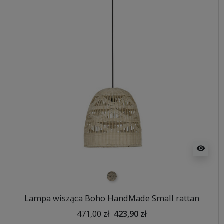
visibility
naturalna plecionka
Lampa wisząca Boho HandMade Small rattan
471,00 zł
423,90 zł