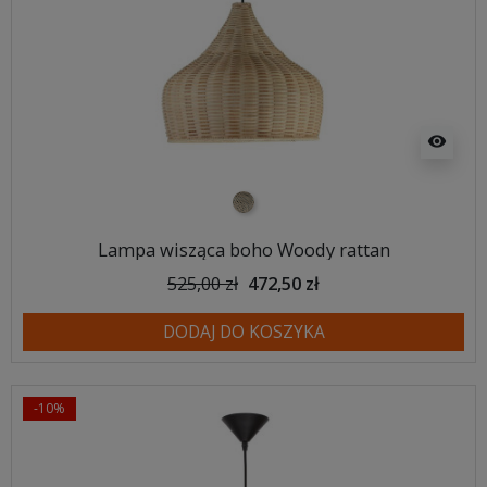
visibility
naturalna plecionka
Lampa wisząca boho Woody rattan
525,00 zł
472,50 zł
DODAJ DO KOSZYKA
-10%