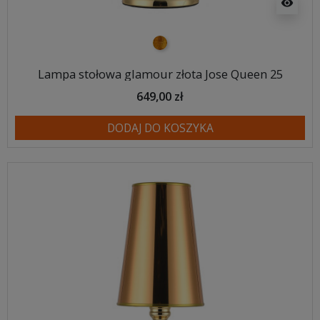
visibility
złoty
Lampa stołowa glamour złota Jose Queen 25
649,00 zł
DODAJ DO KOSZYKA