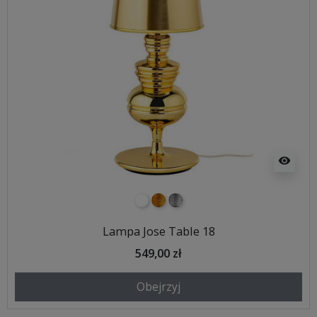
visibility
biały
złoty
srebrny
Lampa Jose Table 18
549,00 zł
Obejrzyj