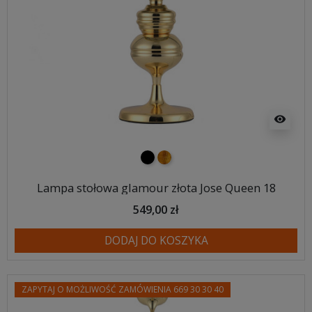
visibility
czarny
złoty
Lampa stołowa glamour złota Jose Queen 18
549,00 zł
DODAJ DO KOSZYKA
ZAPYTAJ O MOŻLIWOŚĆ ZAMÓWIENIA 669 30 30 40