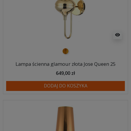
visibility
złoty
Lampa ścienna glamour złota Jose Queen 25
649,00 zł
DODAJ DO KOSZYKA