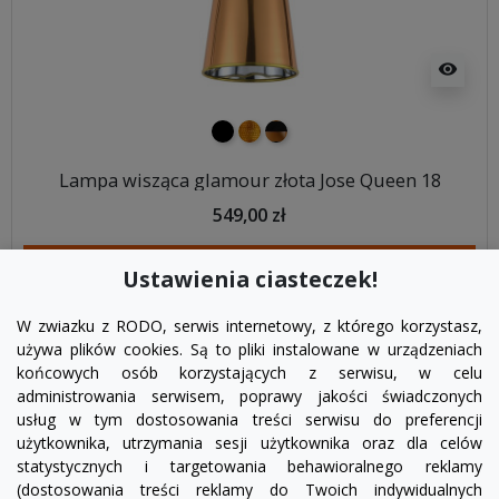
visibility
czarny
złoty
czarno złoty
Lampa wisząca glamour złota Jose Queen 18
549,00 zł
DODAJ DO KOSZYKA
Ustawienia ciasteczek!
W zwiazku z RODO, serwis internetowy, z którego korzystasz,
używa plików cookies. Są to pliki instalowane w urządzeniach
końcowych osób korzystających z serwisu, w celu
administrowania serwisem, poprawy jakości świadczonych
usług w tym dostosowania treści serwisu do preferencji
użytkownika, utrzymania sesji użytkownika oraz dla celów
statystycznych i targetowania behawioralnego reklamy
(dostosowania treści reklamy do Twoich indywidualnych