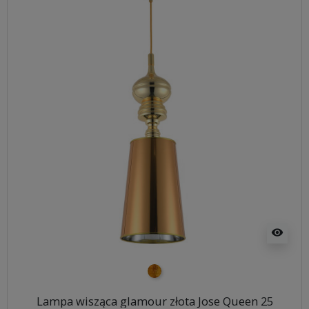
visibility
złoty
Lampa wisząca glamour złota Jose Queen 25