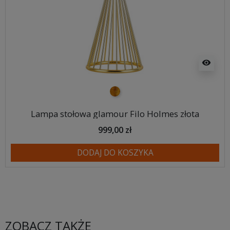
visibility
złoty
Lampa stołowa glamour Filo Holmes złota
999,00 zł
DODAJ DO KOSZYKA
ZOBACZ TAKŻE