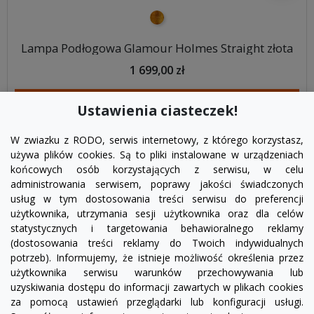
złoty
Lampa Podłogowa Glamour Holmes Straight złota
1 699,00 zł
DODAJ DO KOSZYKA
Ustawienia ciasteczek!
W zwiazku z RODO, serwis internetowy, z którego korzystasz,
używa plików cookies. Są to pliki instalowane w urządzeniach
końcowych osób korzystających z serwisu, w celu
administrowania serwisem, poprawy jakości świadczonych
usług w tym dostosowania treści serwisu do preferencji
użytkownika, utrzymania sesji użytkownika oraz dla celów
statystycznych i targetowania behawioralnego reklamy
(dostosowania treści reklamy do Twoich indywidualnych
potrzeb). Informujemy, że istnieje możliwość określenia przez
Facebook
YouTube
Pinterest
Inst
użytkownika serwisu warunków przechowywania lub
uzyskiwania dostępu do informacji zawartych w plikach cookies
za pomocą ustawień przeglądarki lub konfiguracji usługi.