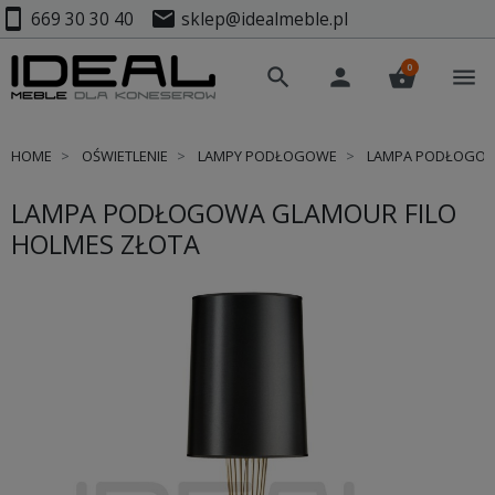
smartphone
mail
669 30 30 40
sklep@idealmeble.pl
0
search
person
shopping_basket
menu
HOME
OŚWIETLENIE
LAMPY PODŁOGOWE
LAMPA PODŁOGOWA
LAMPA PODŁOGOWA GLAMOUR FILO
HOLMES ZŁOTA