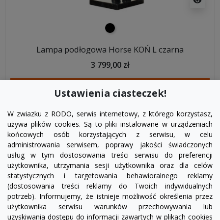
visibility
czarny
Lampa podłogowa Horse KOŃ L czarna
3 799,00 zł
DODAJ DO KOSZYKA
Ustawienia ciasteczek!
W zwiazku z RODO, serwis internetowy, z którego korzystasz,
używa plików cookies. Są to pliki instalowane w urządzeniach
końcowych osób korzystających z serwisu, w celu
administrowania serwisem, poprawy jakości świadczonych
usług w tym dostosowania treści serwisu do preferencji
użytkownika, utrzymania sesji użytkownika oraz dla celów
statystycznych i targetowania behawioralnego reklamy
(dostosowania treści reklamy do Twoich indywidualnych
potrzeb). Informujemy, że istnieje możliwość określenia przez
Facebook
YouTube
Pinterest
Inst
użytkownika serwisu warunków przechowywania lub
uzyskiwania dostępu do informacji zawartych w plikach cookies