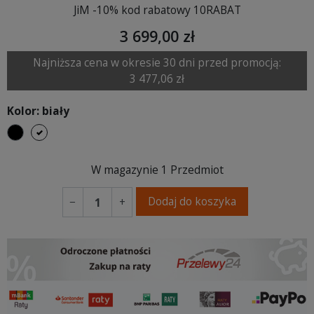
JiM -10% kod rabatowy 10RABAT
3 699,00 zł
Najniższa cena w okresie 30 dni przed promocją:
3 477,06 zł
Kolor: biały
czarny
biały
W magazynie
1 Przedmiot
Dodaj do koszyka
−
+