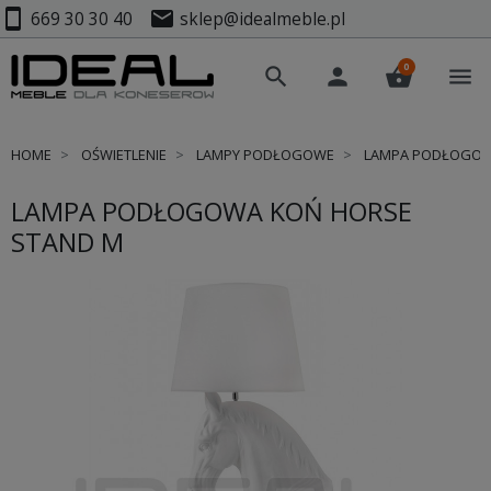
smartphone
mail
669 30 30 40
sklep@idealmeble.pl
0
search
person
shopping_basket
menu
HOME
OŚWIETLENIE
LAMPY PODŁOGOWE
LAMPA PODŁOGOW
LAMPA PODŁOGOWA KOŃ HORSE
STAND M