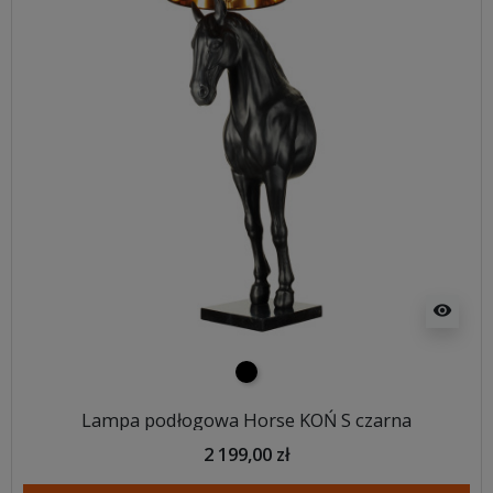
visibility
czarny
Lampa podłogowa Horse KOŃ S czarna
2 199,00 zł