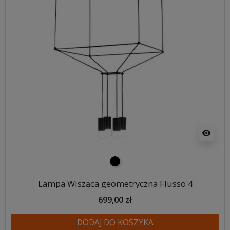
visibility
czarny
Lampa Wisząca geometryczna Flusso 4
699,00 zł
DODAJ DO KOSZYKA