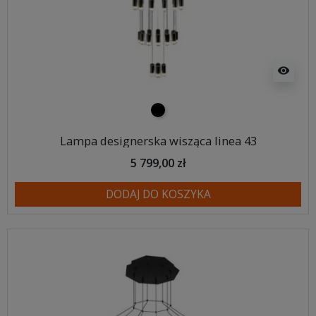
visibility
czarny
Lampa designerska wisząca linea 43
5 799,00 zł
DODAJ DO KOSZYKA