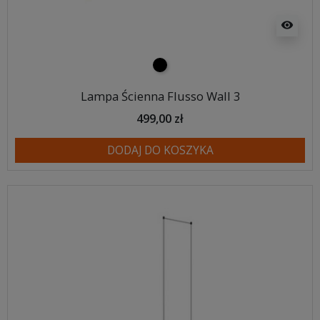
visibility
czarny
Lampa Ścienna Flusso Wall 3
499,00 zł
DODAJ DO KOSZYKA