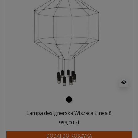
visibility
czarny
Lampa designerska Wisząca Linea 8
999,00 zł
DODAJ DO KOSZYKA