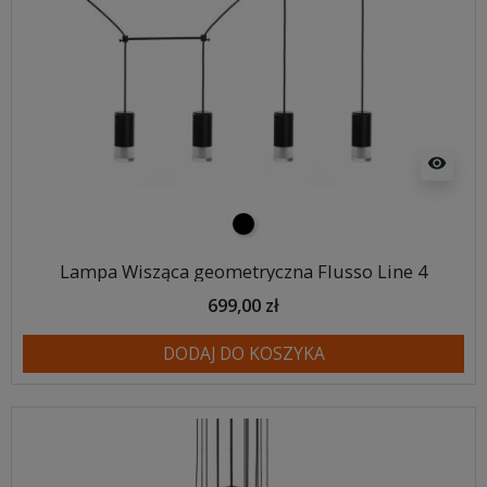
visibility
czarny
Lampa Wisząca geometryczna Flusso Line 4
699,00 zł
DODAJ DO KOSZYKA