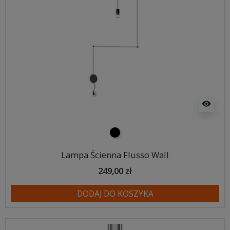
visibility
czarny
Lampa Ścienna Flusso Wall
249,00 zł
DODAJ DO KOSZYKA