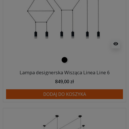
visibility
czarny
Lampa designerska Wisząca Linea Line 6
849,00 zł
DODAJ DO KOSZYKA