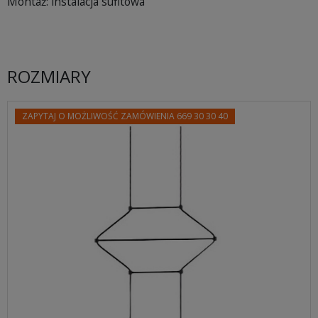
Montaż: instalacja sufitowa
ROZMIARY
ZAPYTAJ O MOŻLIWOŚĆ ZAMÓWIENIA 669 30 30 40