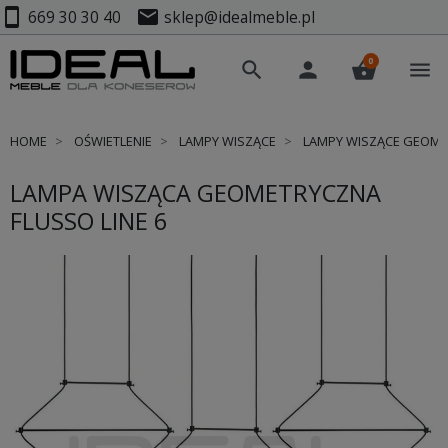
smartphone
mail
669 30 30 40
sklep@idealmeble.pl
0
search
person
shopping_basket
menu
HOME
OŚWIETLENIE
LAMPY WISZĄCE
LAMPY WISZĄCE GEOM
LAMPA WISZĄCA GEOMETRYCZNA
FLUSSO LINE 6