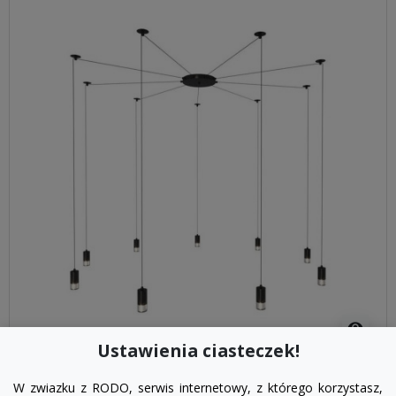
visibility
Ustawienia ciasteczek!
czarny
W zwiazku z RODO, serwis internetowy, z którego korzystasz,