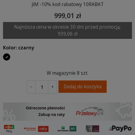
JiM -10% kod rabatowy 10RABAT
999,01 zł
Najniższa cena w okresie 30 dni przed promocją:
939,06 zł
Kolor: czarny
czarny
W magazynie
8 szt.
Dodaj do koszyka
−
+