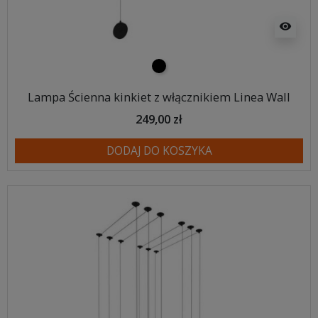
visibility
czarny
Lampa Ścienna kinkiet z włącznikiem Linea Wall
249,00 zł
DODAJ DO KOSZYKA