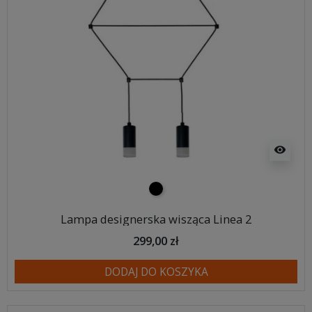
visibility
czarny
Lampa designerska wisząca Linea 2
299,00 zł
DODAJ DO KOSZYKA