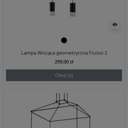
visibility
czarny
Lampa Wisząca geometryczna Flusso 2
299,00 zł
Obejrzyj