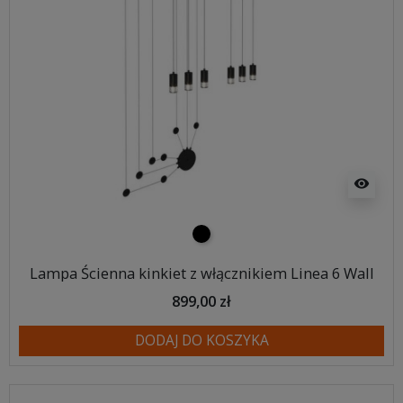
visibility
czarny
Lampa Ścienna kinkiet z włącznikiem Linea 6 Wall
899,00 zł
DODAJ DO KOSZYKA