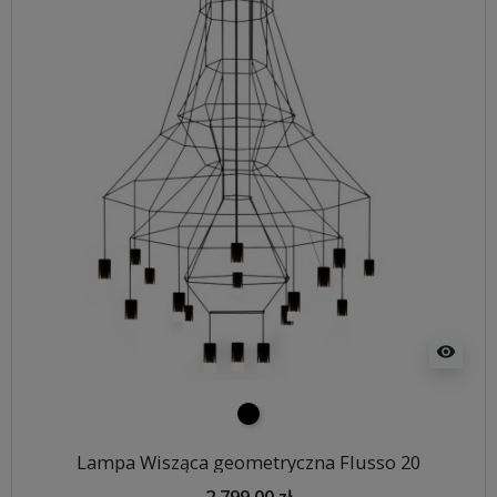
visibility
czarny
Lampa Wisząca geometryczna Flusso 20
2 799,00 zł