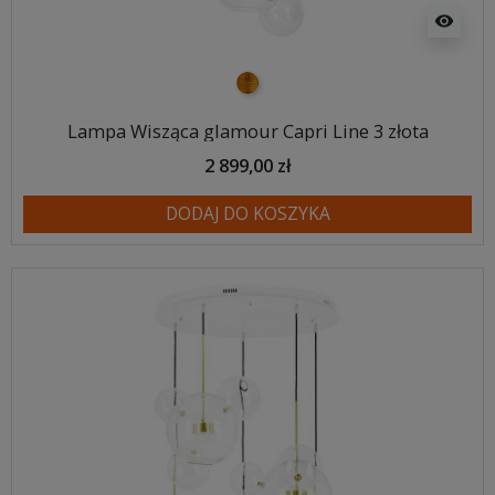
visibility
złoty
Lampa Wisząca glamour Capri Line 3 złota
2 899,00 zł
DODAJ DO KOSZYKA