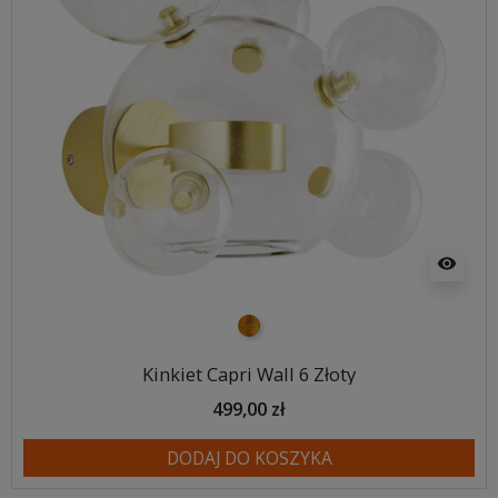
visibility
złoty
Kinkiet Capri Wall 6 Złoty
499,00 zł
DODAJ DO KOSZYKA