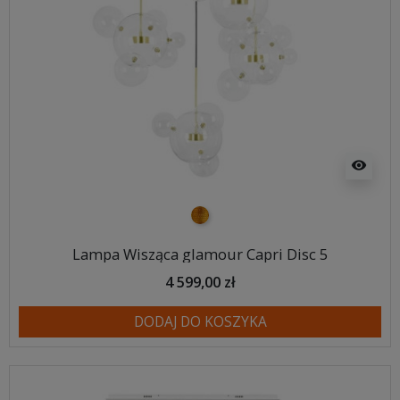
visibility
złoty
Lampa Wisząca glamour Capri Disc 5
4 599,00 zł
DODAJ DO KOSZYKA