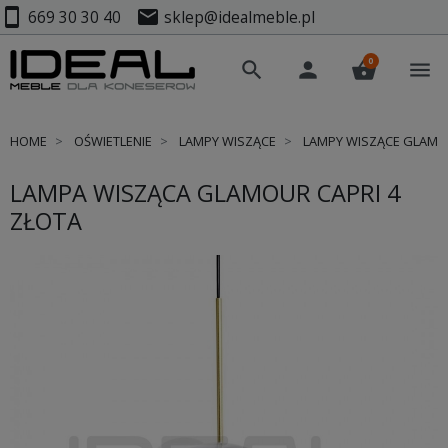
smartphone
mail
669 30 30 40
sklep@idealmeble.pl
0
search
person
shopping_basket
menu
HOME
OŚWIETLENIE
LAMPY WISZĄCE
LAMPY WISZĄCE GLAM
LAMPA WISZĄCA GLAMOUR CAPRI 4
ZŁOTA