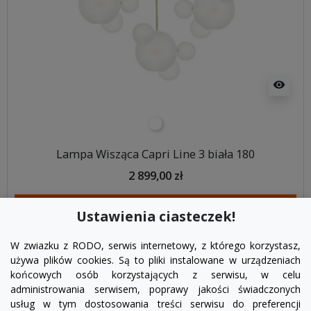
visibility
biały
Lampa Wisząca Capri Line 3 biała 180
2 899,00 zł
DODAJ DO KOSZYKA
Ustawienia ciasteczek!
W zwiazku z RODO, serwis internetowy, z którego korzystasz,
używa plików cookies. Są to pliki instalowane w urządzeniach
końcowych osób korzystających z serwisu, w celu
administrowania serwisem, poprawy jakości świadczonych
usług w tym dostosowania treści serwisu do preferencji