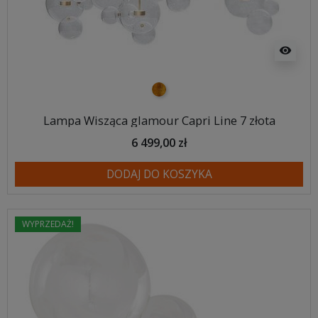
visibility
złoty
Lampa Wisząca glamour Capri Line 7 złota
6 499,00 zł
DODAJ DO KOSZYKA
WYPRZEDAŻ!