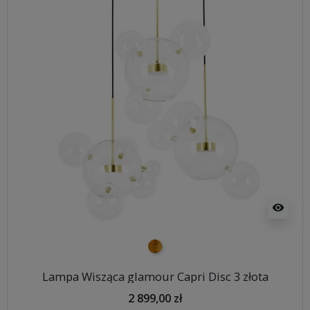
visibility
złoty
Lampa Wisząca glamour Capri Disc 3 złota
2 899,00 zł