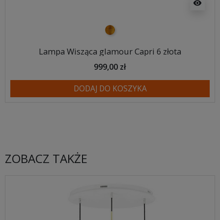
visibility
złoty
Lampa Wisząca glamour Capri 6 złota
999,00 zł
DODAJ DO KOSZYKA
ZOBACZ TAKŻE