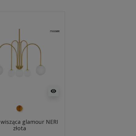
visibility
złoty
wisząca glamour NERI
złota