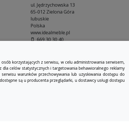
ul. Jędrzychowska 13
65-012
Zielona Góra
lubuskie
Polska
www.idealmeble.pl
669 30 30 40
smartphone
665 00 11 30
smartphone
607 42 02 25
smartphone
sklep@idealmeble.pl
email
 osób korzystających z serwisu, w celu administrowania serwisem,
z dla celów statystycznych i targetowania behawioralnego reklamy
ika serwisu warunków przechowywania lub uzyskiwania dostępu do
 dostępne są u producenta przeglądarki, u dostawcy usługi dostępu
NIP: 7881739498
Alior Bank
43 2490 0005 0000 4500 8608 3903