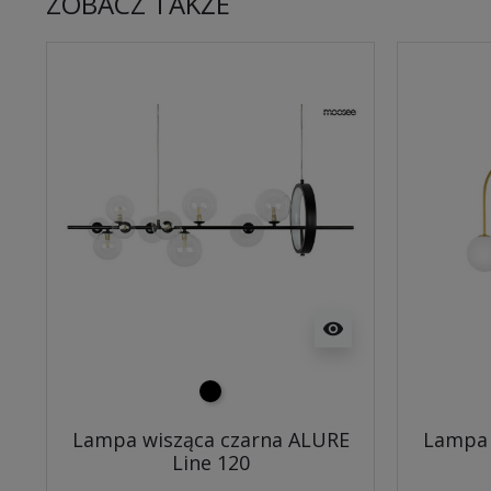
ZOBACZ TAKŻE
visibility
czarny
Lampa wisząca czarna ALURE
Lampa 
Line 120