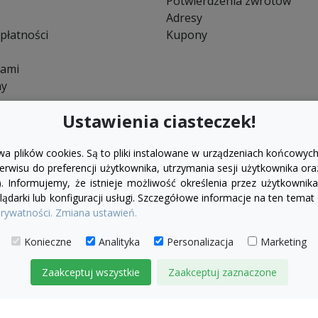
Potwierdzenia zwrotów
Adresy
płatności
Kupony
nami
ny
Ustawienia ciasteczek!
wa plików cookies. Są to pliki instalowane w urządzeniach końcowych
rwisu do preferencji użytkownika, utrzymania sesji użytkownika ora
). Informujemy, że istnieje możliwość określenia przez użytkown
ądarki lub konfiguracji usługi. Szczegółowe informacje na ten temat
prywatności.
Zmiana ustawień.
Konieczne
Analityka
Personalizacja
Marketing
Zaakceptuj wszystkie
Zaakceptuj zaznaczone
© 2026 IDEAL MEBLE