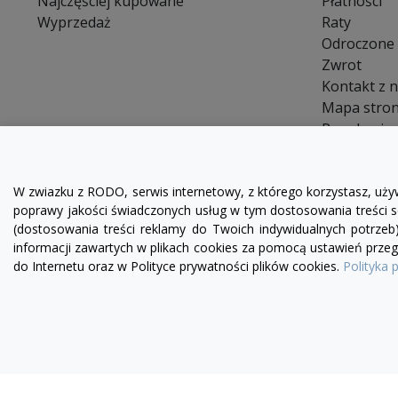
Najczęściej kupowane
Płatności
Wyprzedaż
Raty
Odroczone 
Zwrot
Kontakt z 
Mapa stro
Regulamin
FAQ
Blog
W zwiazku z RODO, serwis internetowy, z którego korzystasz, uży
poprawy jakości świadczonych usług w tym dostosowania treści se
(dostosowania treści reklamy do Twoich indywidualnych potrzeb
informacji zawartych w plikach cookies za pomocą ustawień przegl
do Internetu oraz w Polityce prywatności plików cookies.
Polityka 
ZARZĄDZAJ ZGODAMI