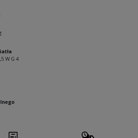
ć
ć
iatła
,5 W G 4
lnego