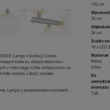
120 cm
Wysokoś
26 cm
Głębokoś
26 cm
Źródło św
16 x LED 2
Materiał
OSEE. Lampy z kolekcji Cosmo
Metal
ynowym kolorze, złotych dekorów i
Szkło
ych z mlecznego szkła umieszczono na
ródło światła. Całość została
Do
samodzie
montażu
nie. Lampa z powodzeniem rozświetli
Tak