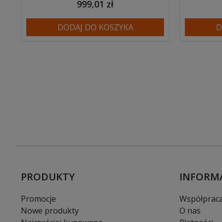
999,01 zł
DODAJ DO KOSZYKA
D
PRODUKTY
INFORM
Promocje
Współprac
Nowe produkty
O nas