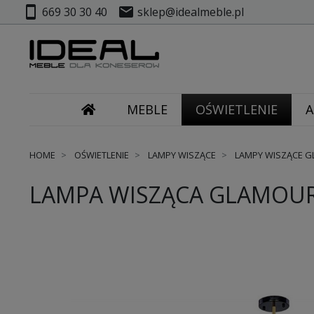
smartphone
mail
669 30 30 40
sklep@idealmeble.pl
MEBLE
OŚWIETLENIE
A
HOME
OŚWIETLENIE
LAMPY WISZĄCE
LAMPY WISZĄCE 
LAMPA WISZĄCA GLAMOUR