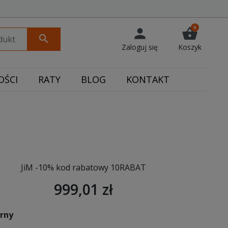
0
person
shopping_basket
search
Zaloguj się
Koszyk
ŚCI
RATY
BLOG
KONTAKT
JiM -10% kod rabatowy 10RABAT
999,01 zł
arny