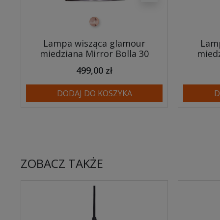
miedziany
Lampa wisząca glamour
Lamp
miedziana Mirror Bolla 30
miedz
499,00 zł
DODAJ DO KOSZYKA
D
ZOBACZ TAKŻE