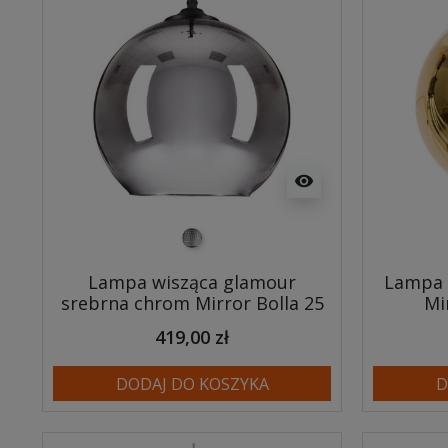
visibility
srebrny
Lampa wisząca glamour
Lampa 
srebrna chrom Mirror Bolla 25
Mi
419,00 zł
DODAJ DO KOSZYKA
D