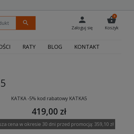
0
person
shopping_basket
search
Zaloguj się
Koszyk
ŚCI
RATY
BLOG
KONTAKT
25
KATKA -5% kod rabatowy KATKA5
419,00 zł
sza cena w okresie 30 dni przed promocją:
359,10 zł