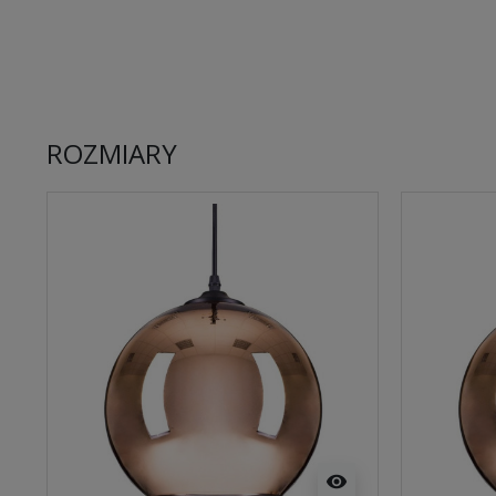
ROZMIARY
visibility