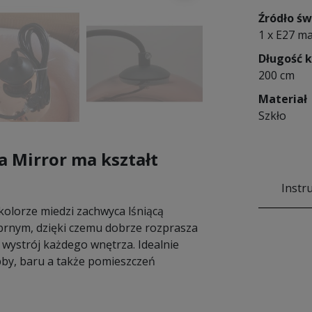
Źródło św
1 x E27 m
Długość 
200 cm
Materiał
Szkło
 Mirror ma kształt
Instr
kolorze miedzi zachwyca lśniącą
ebrnym, dzięki czemu dobrze rozprasza
 wystrój każdego wnętrza. Idealnie
obby, baru a także pomieszczeń