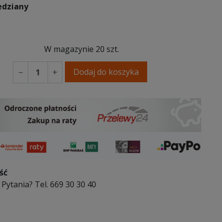
edziany
any
W magazynie
20 szt.
Dodaj do koszyka
−
+
ść
Pytania? Tel. 669 30 30 40