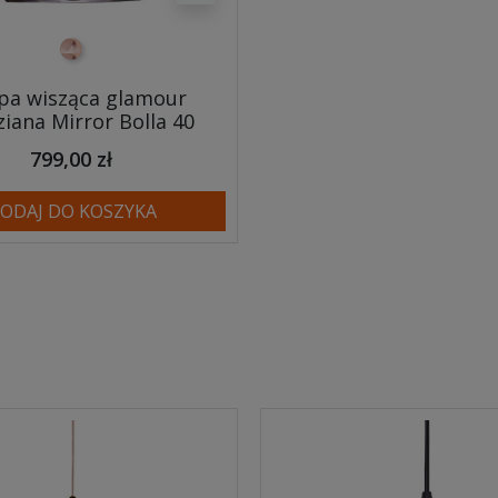
miedziany
a wisząca glamour
iana Mirror Bolla 40
799,00 zł
ODAJ DO KOSZYKA