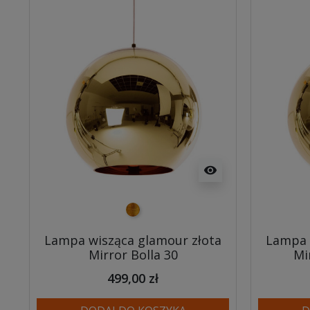
visibility
złoty
Lampa wisząca glamour złota
Lampa 
Mirror Bolla 30
Mi
499,00 zł