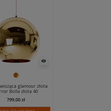
visibility
złoty
wisząca glamour złota
rror Bolla złota 40
799,00 zł