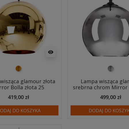
visibility
złoty
srebrny
wisząca glamour złota
Lampa wisząca gl
rror Bolla złota 25
srebrna chrom Mirror 
419,00 zł
499,00 zł
ODAJ DO KOSZYKA
DODAJ DO KOSZY