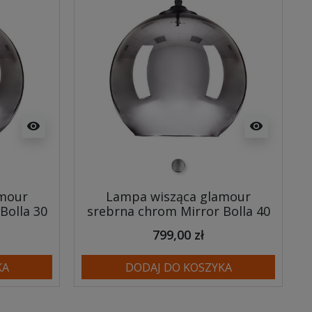
visibility
visibility
srebrny
amour
Lampa wisząca glamour
Bolla 30
srebrna chrom Mirror Bolla 40
799,00 zł
KA
DODAJ DO KOSZYKA