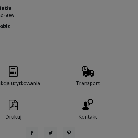
iatła
ax 60W
kabla
ukcja użytkowania
Transport
Drukuj
Kontakt