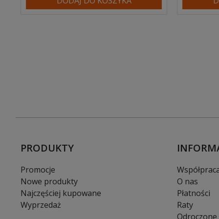
DODAJ DO KOSZYKA
D
PRODUKTY
INFORM
Promocje
Współprac
Nowe produkty
O nas
Najczęściej kupowane
Płatności
Wyprzedaż
Raty
Odroczone 