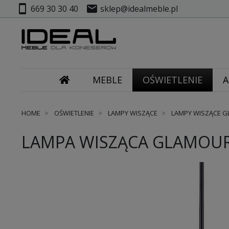
smartphone
mail
669 30 30 40
sklep@idealmeble.pl
MEBLE
OŚWIETLENIE
A
HOME
OŚWIETLENIE
LAMPY WISZĄCE
LAMPY WISZĄCE 
LAMPA WISZĄCA GLAMOUR