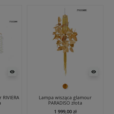
visibility
visibility
y
złoty
 RIVIERA
Lampa wisząca glamour
a
PARADISO złota
1 999,00 zł