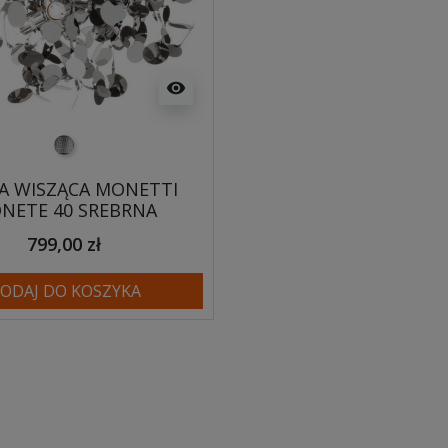
visibility
srebrny
A WISZĄCA MONETTI
NETE 40 SREBRNA
799,00 zł
ODAJ DO KOSZYKA