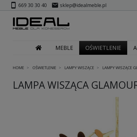
smartphone
mail
669 30 30 40
sklep@idealmeble.pl
MEBLE
OŚWIETLENIE
A
HOME
OŚWIETLENIE
LAMPY WISZĄCE
LAMPY WISZĄCE 
LAMPA WISZĄCA GLAMOUR