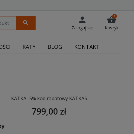
0
person
shopping_basket
search
Zaloguj się
Koszyk
ŚCI
RATY
BLOG
KONTAKT
KATKA -5% kod rabatowy KATKA5
799,00 zł
ty