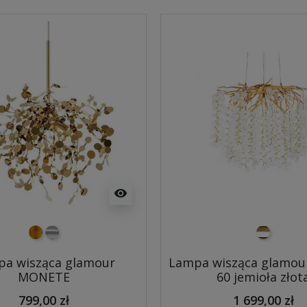
visibility
złoty
chrom
biało złot
a wisząca glamour
Lampa wisząca glamour
MONETE
60 jemioła złot
799,00 zł
1 699,00 zł