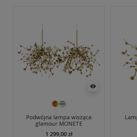
visibility
złoty
chrom
Podwójna lampa wisząca
Lamp
glamour MONETE
1 299,00 zł