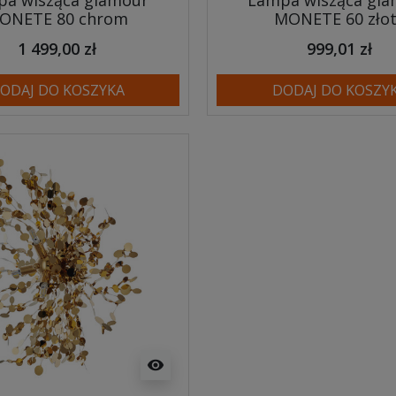
a wisząca glamour
Lampa wisząca gl
ONETE 80 chrom
MONETE 60 zło
1 499,00 zł
999,01 zł
ODAJ DO KOSZYKA
DODAJ DO KOSZY
visibility