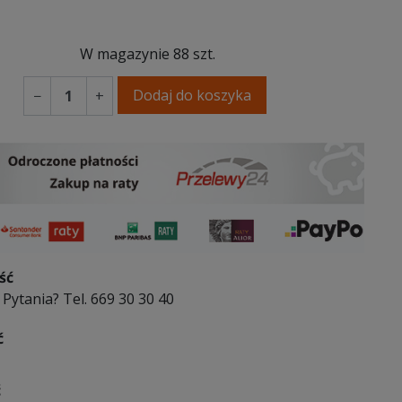
W magazynie
88 szt.
Dodaj do koszyka
−
+
ść
Pytania? Tel. 669 30 30 40
ć
ć