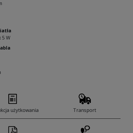
m
iatła
x 5 W
kabla
m
ukcja użytkowania
Transport