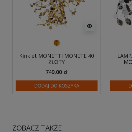
visibility
złoty
Kinkiet MONETTI MONETE 40
LAMP
ZŁOTY
MO
749,00 zł
DODAJ DO KOSZYKA
D
ZOBACZ TAKŻE