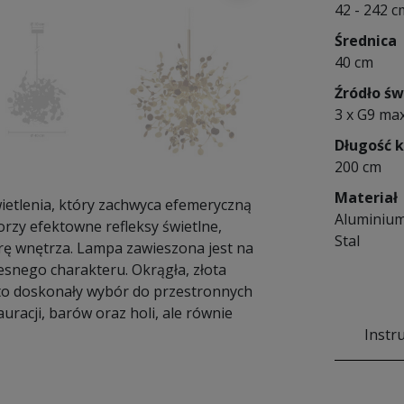
42 - 242 c
Średnica
40 cm
Źródło św
3 x G9 ma
Długość 
200 cm
Materiał
etlenia, który zachwyca efemeryczną
Aluminiu
worzy efektowne refleksy świetlne,
Stal
erę wnętrza. Lampa zawieszona jest na
esnego charakteru. Okrągła, złota
to doskonały wybór do przestronnych
uracji, barów oraz holi, ale równie
Instr