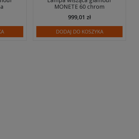
amour
Lampa wisząca glamour
ta
MONETE 60 chrom
999,01 zł
KA
DODAJ DO KOSZYKA