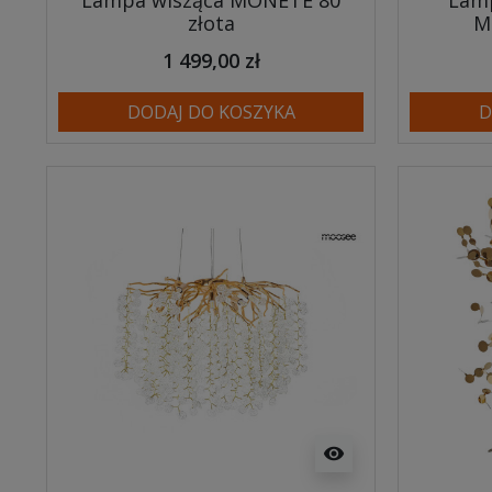
Lampa wisząca MONETE 80
Lamp
złota
M
1 499,00 zł
DODAJ DO KOSZYKA
D
visibility