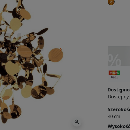
złoty
keyboard_arrow_right
Następny
Dostępno
Dostępny. 
Szerokoś
40 cm
zoom_in
Wysokoś