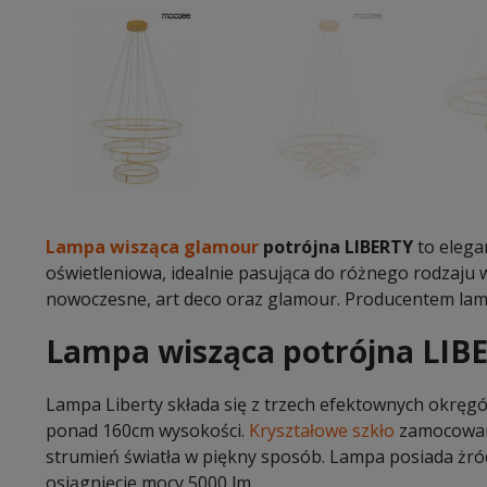
Lampa wisząca glamour
potrójna LIBERTY
to elega
oświetleniowa, idealnie pasująca do różnego rodzaju w
nowoczesne, art deco oraz glamour. Producentem lam
Lampa wisząca potrójna LIB
Lampa Liberty składa się z trzech efektownych okręgów
ponad 160cm wysokości.
Kryształowe szkło
zamocowane
strumień światła w piękny sposób. Lampa posiada żród
osiągnięcie mocy 5000 lm.