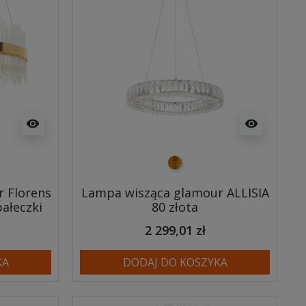
visibility
visibility
złoty
 Florens
Lampa wisząca glamour ALLISIA
pałeczki
80 złota
2 299,01 zł
KA
DODAJ DO KOSZYKA