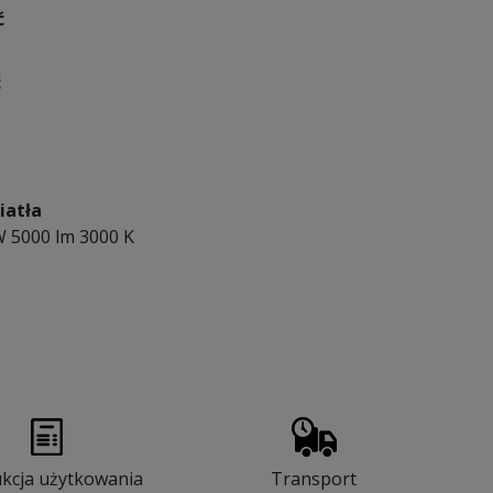
ć
ć
iatła
W 5000 lm 3000 K
ukcja użytkowania
Transport