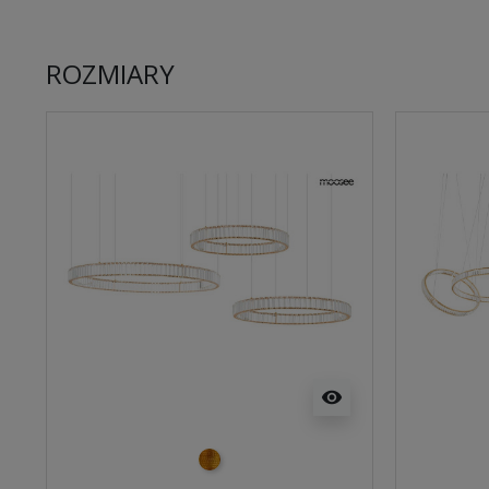
ROZMIARY
visibility
złoty