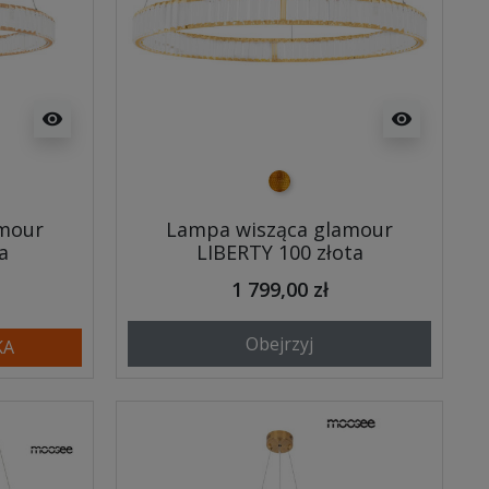
visibility
visibility
złoty
amour
Lampa wisząca glamour
a
LIBERTY 100 złota
1 799,00 zł
Obejrzyj
KA