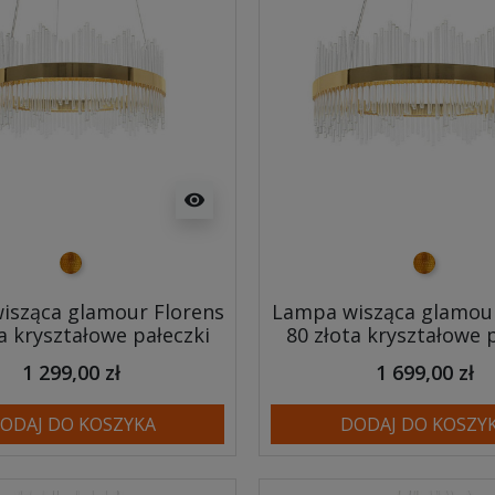
visibility
złoty
złoty
isząca glamour Florens
Lampa wisząca glamour
a kryształowe pałeczki
80 złota kryształowe 
1 299,00 zł
1 699,00 zł
ODAJ DO KOSZYKA
DODAJ DO KOSZY