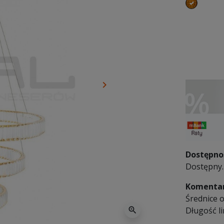
złoty
keyboard_arrow_right
Następny
Dostępno
Dostępny. 
Komentar
Średnice 
zoom_in
Długość li