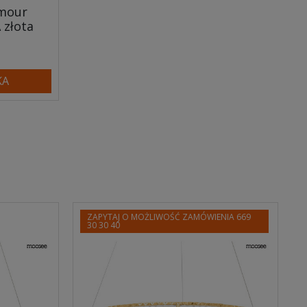
amour
 złota
KA
ZAPYTAJ O MOŻLIWOŚĆ ZAMÓWIENIA 669
30 30 40