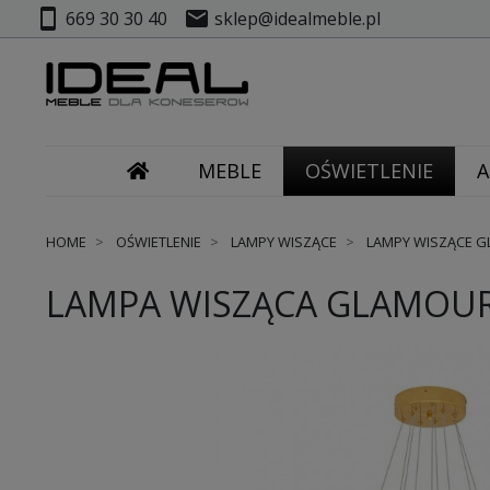
smartphone
mail
669 30 30 40
sklep@idealmeble.pl
MEBLE
OŚWIETLENIE
A
HOME
OŚWIETLENIE
LAMPY WISZĄCE
LAMPY WISZĄCE 
LAMPA WISZĄCA GLAMOUR