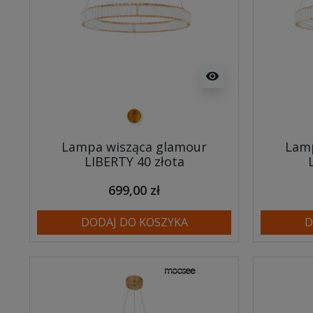
visibility
złoty
Lampa wisząca glamour
Lamp
LIBERTY 40 złota
699,00 zł
DODAJ DO KOSZYKA
D