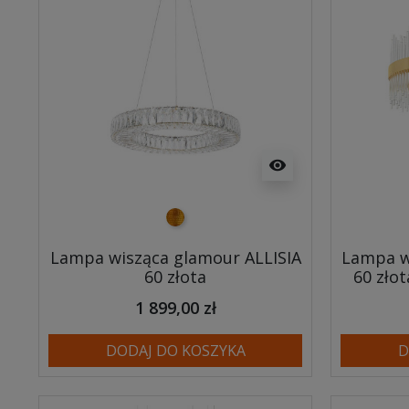
visibility
złoty
Lampa wisząca glamour ALLISIA
Lampa w
60 złota
60 złot
1 899,00 zł
DODAJ DO KOSZYKA
D