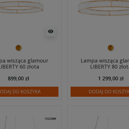
visibility
złoty
złoty
a wisząca glamour
Lampa wisząca gl
LIBERTY 60 złota
LIBERTY 80 złot
899,00 zł
1 299,00 zł
ODAJ DO KOSZYKA
DODAJ DO KOSZY