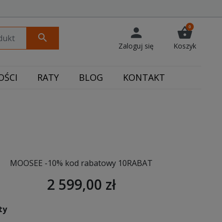
0
person
shopping_basket
search
Zaloguj się
Koszyk
ŚCI
RATY
BLOG
KONTAKT
MOOSEE -10% kod rabatowy 10RABAT
2 599,00 zł
ty