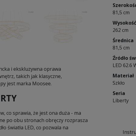
Szerokoś
81,5 cm
Wysokoś
262 cm
Średnica
81,5 cm
Źródło św
LED 62.6 
ncka i ekskluzywna oprawa
Materiał
nętrz, takich jak klasyczne,
Szkło
py jest marka Moosee.
Seria
ERTY
Liberty
, co sprawia, że jest ona duża - ma
 po obu stronach obręczy rozprasza
ło światła LED, co pozwala na
Instr