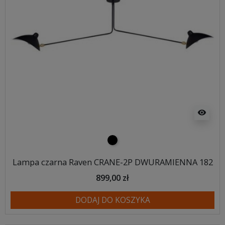
visibility
czarny
Lampa czarna Raven CRANE-2P DWURAMIENNA 182
899,00 zł
DODAJ DO KOSZYKA