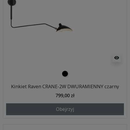
visibility
czarny
Kinkiet Raven CRANE-2W DWURAMIENNY czarny
799,00 zł
Obejrzyj