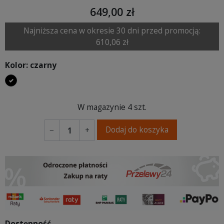
649,00 zł
Najniższa cena w okresie 30 dni przed promocją:
610,06 zł
Kolor: czarny
czarny
W magazynie
4 szt.
Dodaj do koszyka
−
+
Dostępność