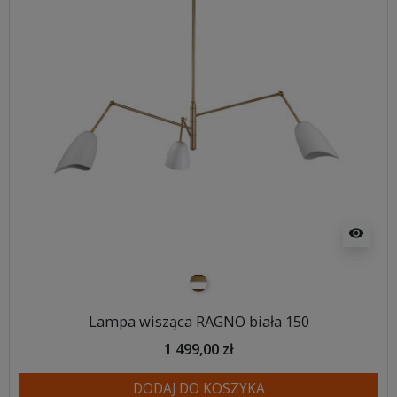
visibility
biało złoty
Lampa wisząca RAGNO biała 150
1 499,00 zł
DODAJ DO KOSZYKA