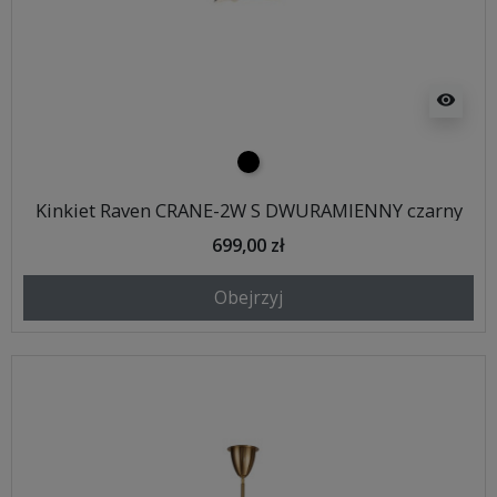
visibility
czarny
Kinkiet Raven CRANE-2W S DWURAMIENNY czarny
699,00 zł
Obejrzyj