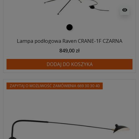
visibility
czarny
Lampa podłogowa Raven CRANE-1F CZARNA
849,00 zł
DODAJ DO KOSZYKA
ZAPYTAJ O MOŻLIWOŚĆ ZAMÓWIENIA 669 30 30 40