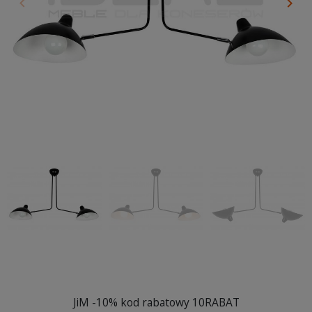
keyboard_arrow_left
keyboard_arrow_right
Poprzedni
Nas
JiM -10% kod rabatowy 10RABAT