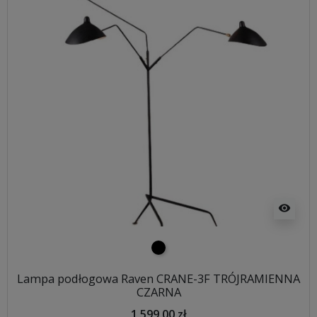
visibility
czarny
Lampa podłogowa Raven CRANE-3F TRÓJRAMIENNA
CZARNA
1 599,00 zł