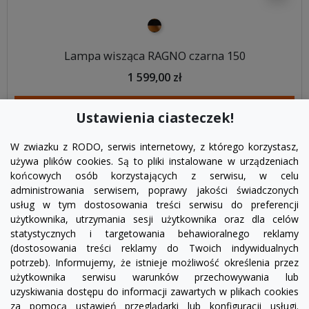
czarno złoty
Lampa wisząca RAGNO czarna 150
1 599,00 zł
DODAJ DO KOSZYKA
Ustawienia ciasteczek!
W zwiazku z RODO, serwis internetowy, z którego korzystasz,
używa plików cookies. Są to pliki instalowane w urządzeniach
końcowych osób korzystających z serwisu, w celu
administrowania serwisem, poprawy jakości świadczonych
usług w tym dostosowania treści serwisu do preferencji
użytkownika, utrzymania sesji użytkownika oraz dla celów
statystycznych i targetowania behawioralnego reklamy
(dostosowania treści reklamy do Twoich indywidualnych
potrzeb). Informujemy, że istnieje możliwość określenia przez
Facebook
YouTube
Pinterest
Inst
użytkownika serwisu warunków przechowywania lub
uzyskiwania dostępu do informacji zawartych w plikach cookies
za pomocą ustawień przeglądarki lub konfiguracji usługi.