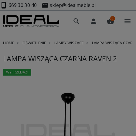
smartphone
mail
669 30 30 40
sklep@idealmeble.pl
0
search
person
shopping_basket
menu
HOME
OŚWIETLENIE
LAMPY WISZĄCE
LAMPA WISZĄCA CZARNA
LAMPA WISZĄCA CZARNA RAVEN 2
WYPRZEDAŻ!