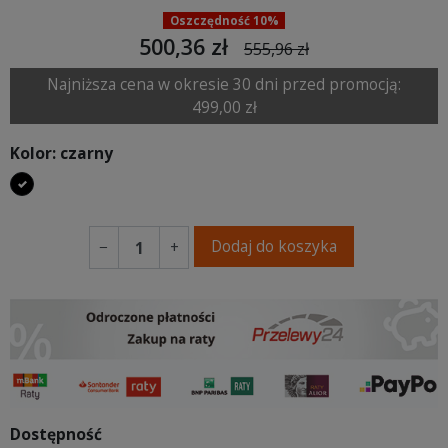
Oszczędność 10%
500,36 zł
555,96 zł
Najniższa cena w okresie 30 dni przed promocją:
499,00 zł
Kolor: czarny
czarny
Dodaj do koszyka
−
+
Dostępność