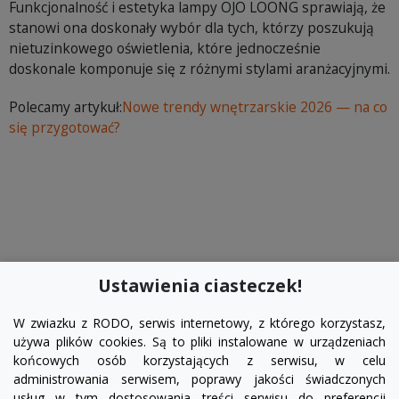
Funkcjonalność i estetyka lampy OJO LOONG sprawiają, że
stanowi ona doskonały wybór dla tych, którzy poszukują
nietuzinkowego oświetlenia, które jednocześnie
doskonale komponuje się z różnymi stylami aranżacyjnymi.
Polecamy artykuł:
Nowe trendy wnętrzarskie 2026 — na co
się przygotować?
Ustawienia ciasteczek!
W zwiazku z RODO, serwis internetowy, z którego korzystasz,
używa plików cookies. Są to pliki instalowane w urządzeniach
końcowych osób korzystających z serwisu, w celu
administrowania serwisem, poprawy jakości świadczonych
usług w tym dostosowania treści serwisu do preferencji