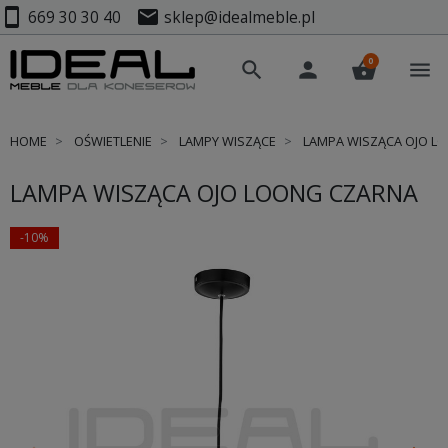
smartphone
mail
669 30 30 40
sklep@idealmeble.pl
0
search
person
shopping_basket
menu
HOME
OŚWIETLENIE
LAMPY WISZĄCE
LAMPA WISZĄCA OJO L
LAMPA WISZĄCA OJO LOONG CZARNA
-10%