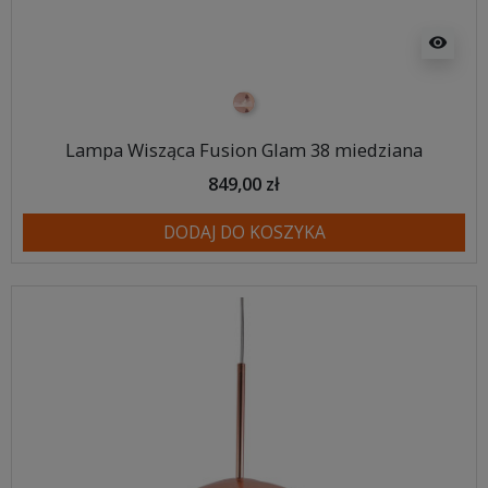
visibility
miedziany
Lampa Wisząca Fusion Glam 38 miedziana
849,00 zł
DODAJ DO KOSZYKA