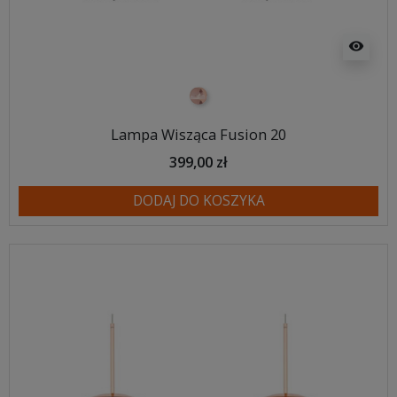
visibility
miedziany
Lampa Wisząca Fusion 20
399,00 zł
DODAJ DO KOSZYKA