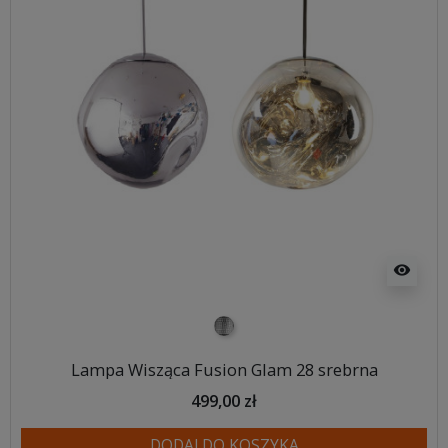
visibility
srebrny
Lampa Wisząca Fusion Glam 28 srebrna
499,00 zł
DODAJ DO KOSZYKA