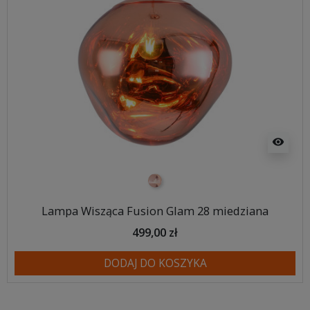
visibility
miedziany
Lampa Wisząca Fusion Glam 28 miedziana
499,00 zł
DODAJ DO KOSZYKA