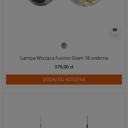
visibility
srebrny
Lampa Wisząca Fusion Glam 18 srebrna
379,00 zł
DODAJ DO KOSZYKA