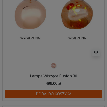
visibility
miedziany
Lampa Wisząca Fusion 30
499,00 zł
DODAJ DO KOSZYKA