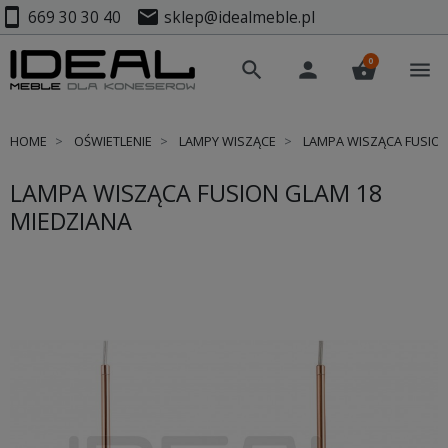
smartphone
mail
669 30 30 40
sklep@idealmeble.pl
0
search
person
shopping_basket
menu
HOME
OŚWIETLENIE
LAMPY WISZĄCE
LAMPA WISZĄCA FUSION
LAMPA WISZĄCA FUSION GLAM 18
MIEDZIANA