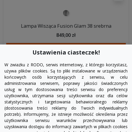
srebrny
Lampa Wisząca Fusion Glam 38 srebrna
849,00 zł
DODAJ DO KOSZYKA
Ustawienia ciasteczek!
W zwiazku z RODO, serwis internetowy, z którego korzystasz,
używa plików cookies. Są to pliki instalowane w urządzeniach
końcowych osób korzystających z serwisu, w celu
administrowania serwisem, poprawy jakości świadczonych
usług w tym dostosowania treści serwisu do preferencji
użytkownika, utrzymania sesji użytkownika oraz dla celów
statystycznych i targetowania behawioralnego reklamy
(dostosowania treści reklamy do Twoich indywidualnych
potrzeb). Informujemy, że istnieje możliwość określenia przez
Facebook
YouTube
Pinterest
Inst
użytkownika serwisu warunków przechowywania lub
uzyskiwania dostępu do informacji zawartych w plikach cookies