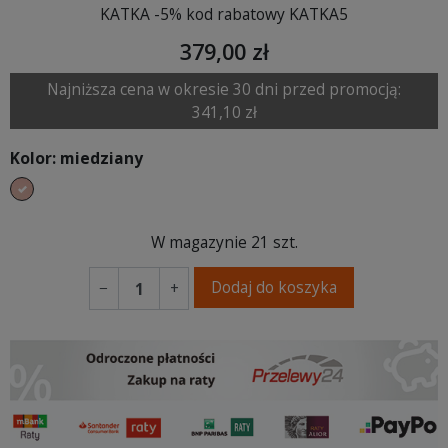
KATKA -5% kod rabatowy KATKA5
379,00 zł
Najniższa cena w okresie 30 dni przed promocją:
341,10 zł
Kolor: miedziany
miedziany
W magazynie
21 szt.
Dodaj do koszyka
−
+