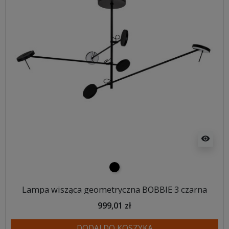
visibility
czarny
Lampa wisząca geometryczna BOBBIE 3 czarna
999,01 zł
DODAJ DO KOSZYKA