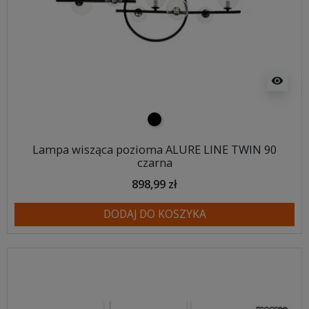
visibility
czarny
Lampa wisząca pozioma ALURE LINE TWIN 90
czarna
898,99 zł
DODAJ DO KOSZYKA