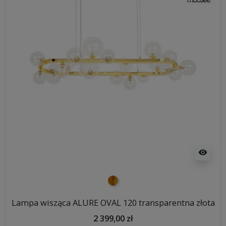
visibility
złoty
Lampa wisząca ALURE OVAL 120 transparentna złota
2 399,00 zł