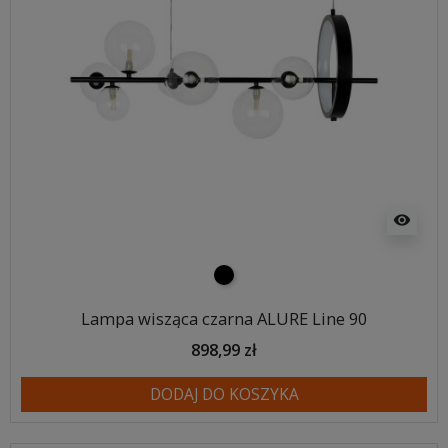
visibility
czarny
Lampa wisząca czarna ALURE Line 90
898,99 zł
DODAJ DO KOSZYKA