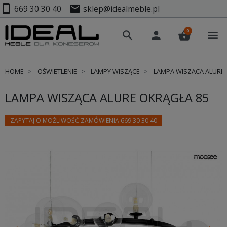
smartphone
mail
669 30 30 40
sklep@idealmeble.pl
0
search
person
shopping_basket
menu
HOME
OŚWIETLENIE
LAMPY WISZĄCE
LAMPA WISZĄCA ALURE 
LAMPA WISZĄCA ALURE OKRĄGŁA 85
ZAPYTAJ O MOŻLIWOŚĆ ZAMÓWIENIA 669 30 30 40