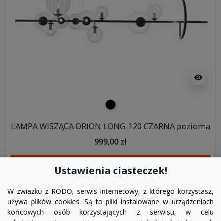
visibility
czarny
LAMPA WISZĄCA ORION LONG-120 CZARNA pozioma
999,00 zł
DODAJ DO KOSZYKA
Ustawienia ciasteczek!
W zwiazku z RODO, serwis internetowy, z którego korzystasz,
używa plików cookies. Są to pliki instalowane w urządzeniach
końcowych osób korzystających z serwisu, w celu