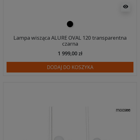
visibility
czarny
Lampa wisząca ALURE OVAL 120 transparentna
czarna
1 999,00 zł
DODAJ DO KOSZYKA