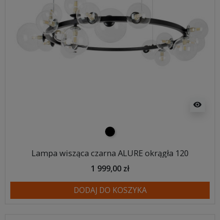
visibility
czarny
Lampa wisząca czarna ALURE okrągła 120
1 999,00 zł
DODAJ DO KOSZYKA