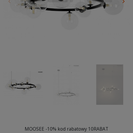
keyboard_arrow_left
keyboard_arrow_right
Poprzedni
Nas
MOOSEE -10% kod rabatowy 10RABAT