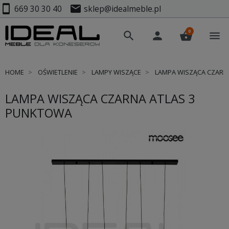
smartphone
mail
669 30 30 40
sklep@idealmeble.pl
0
search
person
shopping_basket
menu
HOME
OŚWIETLENIE
LAMPY WISZĄCE
LAMPA WISZĄCA CZARN
LAMPA WISZĄCA CZARNA ATLAS 3
PUNKTOWA