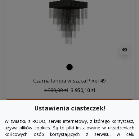
visibility
czarny
Czarna lampa wisząca Pixel 49
4 389,00 zł
3 950,10 zł
DODAJ DO KOSZYKA
Ustawienia ciasteczek!
W zwiazku z RODO, serwis internetowy, z którego korzystasz,
używa plików cookies. Są to pliki instalowane w urządzeniach
końcowych osób korzystających z serwisu, w celu