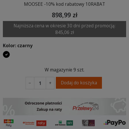
MOOSEE -10% kod rabatowy 10RABAT
898,99 zł
Najniższa cena w okresie 30 dni przed promocją:
845,06 zł
Kolor: czarny
czarny
W magazynie
9 szt.
Dodaj do koszyka
−
+