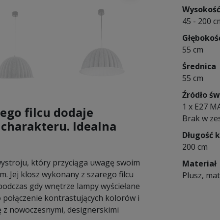
Wysokoś
45 - 200 c
Głębokoś
55 cm
Średnica
55 cm
Źródło św
1 x E27 M
ego filcu dodaje
Brak w ze
charakteru. Idealna
Długość 
200 cm
ystroju, który przyciąga uwagę swoim
Materiał
. Jej klosz wykonany z szarego filcu
Plusz, mat
podczas gdy wnętrze lampy wyściełane
o połączenie kontrastujących kolorów i
ę z nowoczesnymi, designerskimi