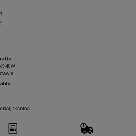
ć
m
ć
iatła
AX 40W
stawie
kabla
eriał, tkanina