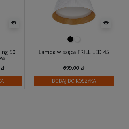
visibility
visibility
czarny
biały
ing 50
Lampa wisząca FRILL LED 45
wa
zł
699,00 zł
KA
DODAJ DO KOSZYKA