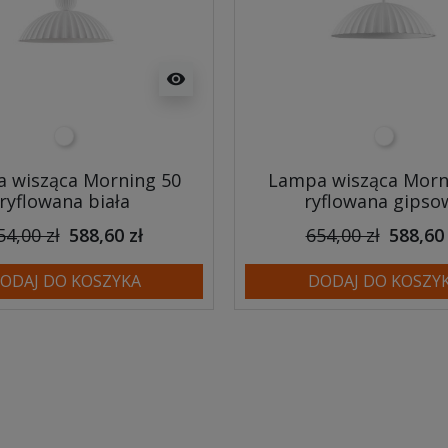
visibility
biały
biały
 wisząca Morning 50
Lampa wisząca Morn
ryflowana biała
ryflowana gipso
54,00 zł
588,60 zł
654,00 zł
588,60 
ODAJ DO KOSZYKA
DODAJ DO KOSZY