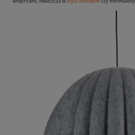
wnętrzami, zwłaszcza w
stylu loftowym
czy minimalist