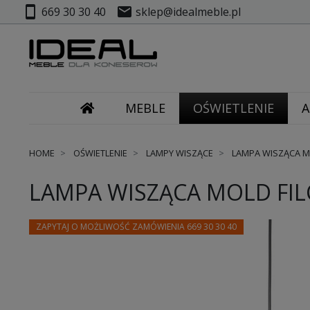
smartphone
mail
669 30 30 40
sklep@idealmeble.pl
MEBLE
OŚWIETLENIE
A
HOME
OŚWIETLENIE
LAMPY WISZĄCE
LAMPA WISZĄCA MO
LAMPA WISZĄCA MOLD FIL
ZAPYTAJ O MOŻLIWOŚĆ ZAMÓWIENIA 669 30 30 40