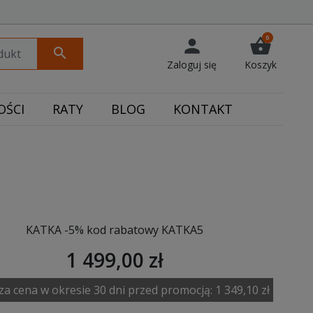
0
person
shopping_basket
search
Zaloguj się
Koszyk
ŚCI
RATY
BLOG
KONTAKT
KATKA -5% kod rabatowy KATKA5
1 499,00 zł
za cena w okresie 30 dni przed promocją:
1 349,10 zł