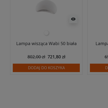
visibility
biały
Lampa wisząca Wabi 50 biała
Lampa
802,00 zł
721,80 zł
6
DODAJ DO KOSZYKA
D