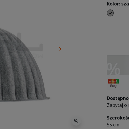
Kolor: sz
szary
keyboard_arrow_right
Następny
Dostępno
Zapytaj o 
Szerokoś
zoom_in
55 cm