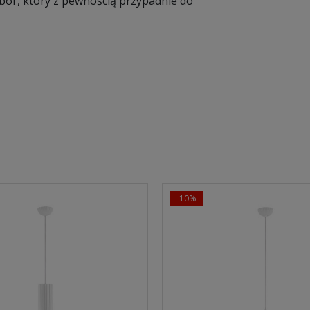
bór, który z pewnością przypadnie do
-10%