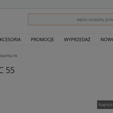
KCESORIA
PROMOCJE
WYPRZEDAŻ
NOWO
LD FILC 55
C 55
Najniżs