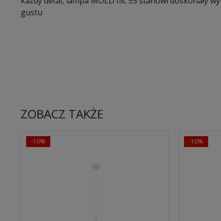
każdy detal, lampa MOLD filc 55 stanowi doskonały wy
gustu
ZOBACZ TAKŻE
-10%
-10%