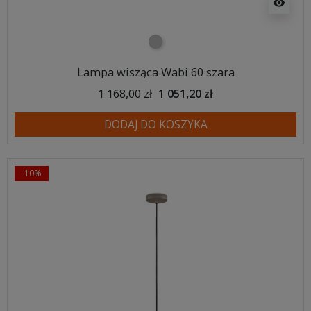
visibility
szary
Lampa wisząca Wabi 60 szara
1 168,00 zł
1 051,20 zł
DODAJ DO KOSZYKA
-10%