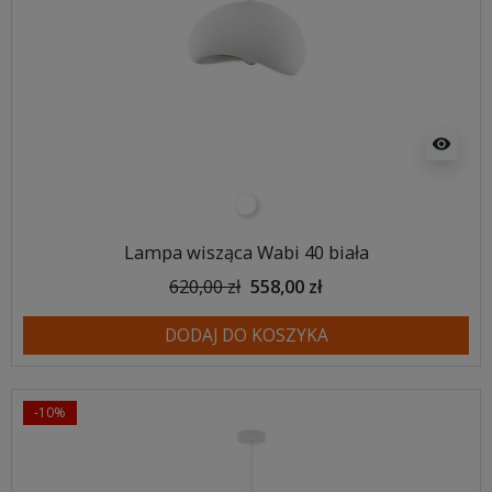
visibility
biały
Lampa wisząca Wabi 40 biała
620,00 zł
558,00 zł
DODAJ DO KOSZYKA
-10%