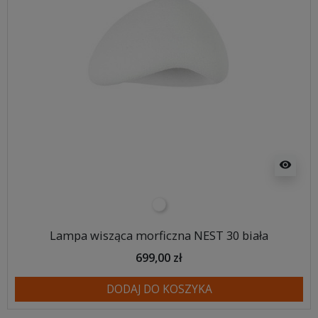
visibility
biały
Lampa wisząca morficzna NEST 30 biała
699,00 zł
DODAJ DO KOSZYKA