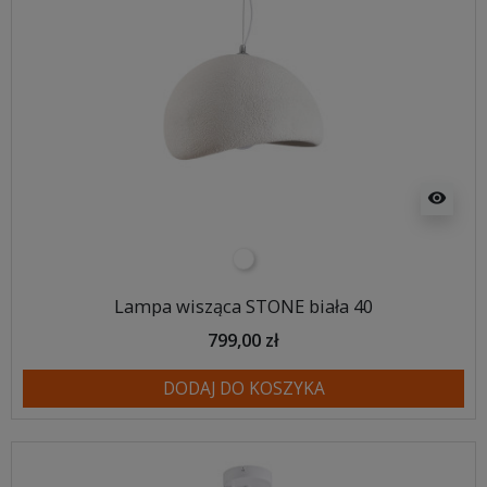
visibility
biały
Lampa wisząca STONE biała 40
799,00 zł
DODAJ DO KOSZYKA