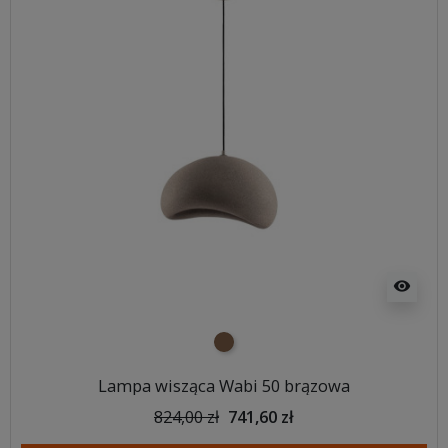
visibility
brązowy
Lampa wisząca Wabi 50 brązowa
824,00 zł
741,60 zł