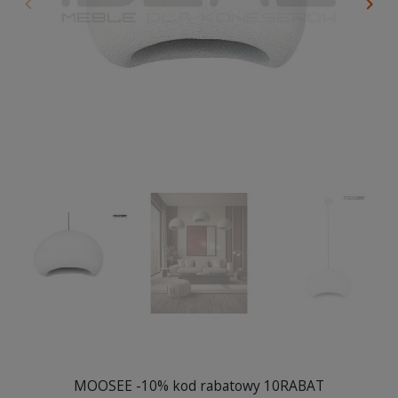
keyboard_arrow_left
keyboard_arrow_right
Poprzedni
Nas
MOOSEE -10% kod rabatowy 10RABAT