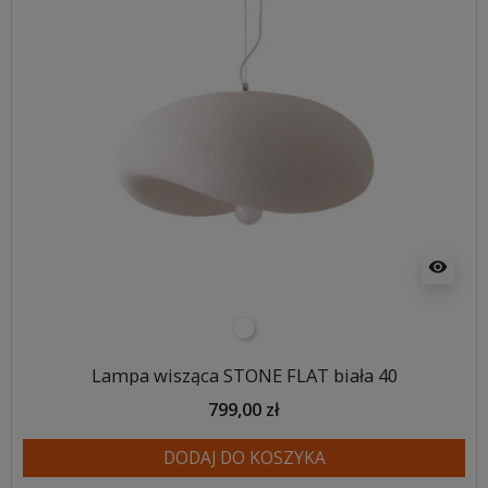
visibility
biały
Lampa wisząca STONE FLAT biała 40
799,00 zł
DODAJ DO KOSZYKA