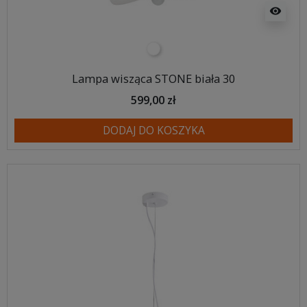
visibility
biały
Lampa wisząca STONE biała 30
599,00 zł
DODAJ DO KOSZYKA