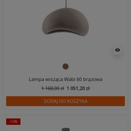
visibility
brązowy
Lampa wisząca Wabi 60 brązowa
1 168,00 zł
1 051,20 zł
DODAJ DO KOSZYKA
-10%