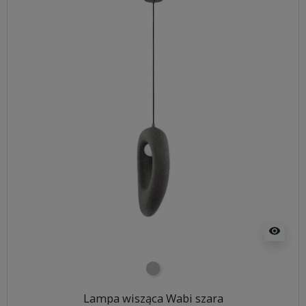
visibility
szary
Lampa wisząca Wabi szara