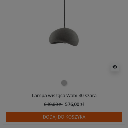
visibility
szary
Lampa wisząca Wabi 40 szara
640,00 zł
576,00 zł
DODAJ DO KOSZYKA