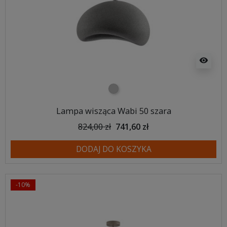
visibility
szary
Lampa wisząca Wabi 50 szara
824,00 zł
741,60 zł
DODAJ DO KOSZYKA
-10%