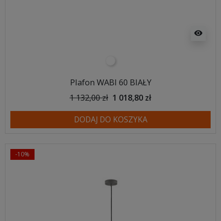
visibility
biały
Plafon WABI 60 BIAŁY
1 132,00 zł
1 018,80 zł
DODAJ DO KOSZYKA
-10%