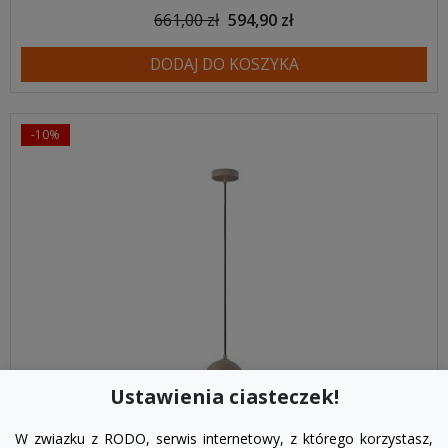
661,00 zł
594,90 zł
DODAJ DO KOSZYKA
-10%
Ustawienia ciasteczek!
W zwiazku z RODO, serwis internetowy, z którego korzystasz,