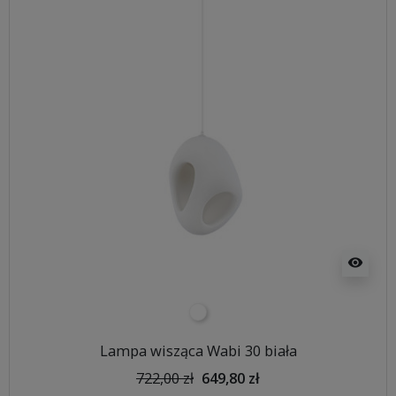
visibility
biały
Lampa wisząca Wabi 30 biała
722,00 zł
649,80 zł