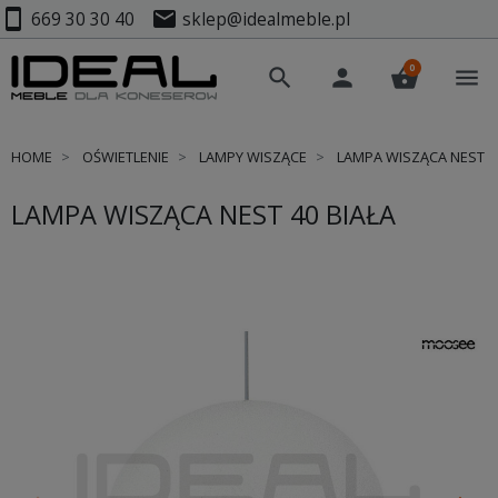
smartphone
mail
669 30 30 40
sklep@idealmeble.pl
0
search
person
shopping_basket
menu
HOME
OŚWIETLENIE
LAMPY WISZĄCE
LAMPA WISZĄCA NEST 40
LAMPA WISZĄCA NEST 40 BIAŁA