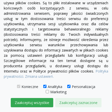
używa plików cookies. Są to pliki instalowane w urządzeniach
końcowych osób korzystających z serwisu, w celu
administrowania serwisem, poprawy jakości świadczonych
visibility
usług w tym dostosowania treści serwisu do preferencji
użytkownika, utrzymania sesji użytkownika oraz dla celów
brązowy
statystycznych i targetowania behawioralnego reklamy
(dostosowania treści reklamy do Twoich indywidualnych
Lampa wisząca Wabi brązowa
potrzeb). Informujemy, że istnieje możliwość określenia przez
użytkownika serwisu warunków przechowywania lub
661,00 zł
594,90 zł
uzyskiwania dostępu do informacji zawartych w plikach cookies
za pomocą ustawień przeglądarki lub konfiguracji usługi.
DODAJ DO KOSZYKA
Szczegółowe informacje na ten temat dostępne są u
producenta przeglądarki, u dostawcy usługi dostępu do
Internetu oraz w Polityce prywatności plików cookies.
Polityka
-10%
prywatności.
Zmiana ustawień.
Konieczne
Analityka
Personalizacja
Marketing
Zaakceptuj wszystkie
Zaakceptuj zaznaczone