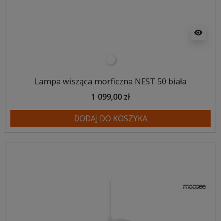
visibility
biały
Lampa wisząca morficzna NEST 50 biała
1 099,00 zł
DODAJ DO KOSZYKA