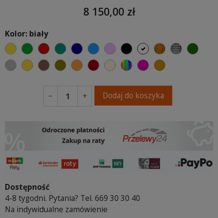
8 150,00 zł
Kolor: biały
żółty
zielony
czerwony
turkusowy
granatowy
niebieski
różowy
czarny
biały
złoty
srebrny
butel
szary
musztardowy
brązowy
oliwkowy
pomarańczowy
bordowy
ecru beżowy
wybór koloru
fuksja
koniakowy
Dodaj do koszyka
−
+
Dostępność
4-8 tygodni. Pytania? Tel. 669 30 30 40
Na indywidualne zamówienie