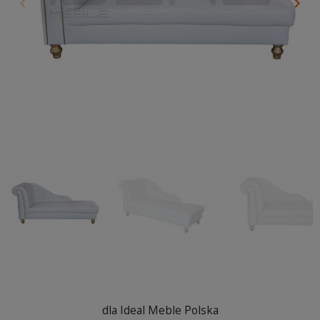
keyboard_arrow_left
keyboard_arrow_right
Poprzedni
Nas
dla Ideal Meble Polska