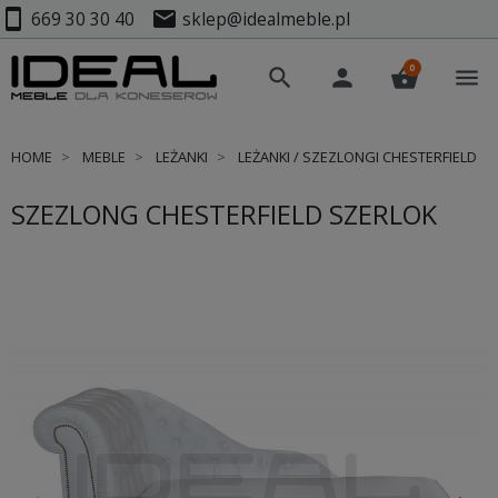
smartphone
mail
669 30 30 40
sklep@idealmeble.pl
0
search
person
shopping_basket
menu
HOME
MEBLE
LEŻANKI
LEŻANKI / SZEZLONGI CHESTERFIELD
SZEZLONG CHESTERFIELD SZERLOK