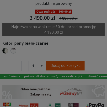
produkt inspirowany
Oszczędność 1 500,00 zł
3 490,00 zł
4 990,00 zł
Najniższa cena w okresie 30 dni przed promocją:
4 190,00 zł
Kolor: pony biało-czarne
pony biało-czarne
pony biało-brązowe
Dodaj do koszyka
−
+
d zamówieniem potwierdź dostępność, czas realizacji i możliwość zamó