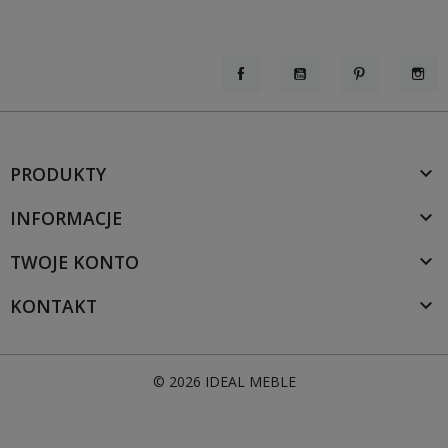
Facebook
YouTube
Pinterest
Inst
PRODUKTY

INFORMACJE

TWOJE KONTO

KONTAKT

© 2026 IDEAL MEBLE