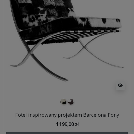
visibility
pony biało-czarne
pony biało-brązowe
Fotel inspirowany projektem Barcelona Pony
4 199,00 zł