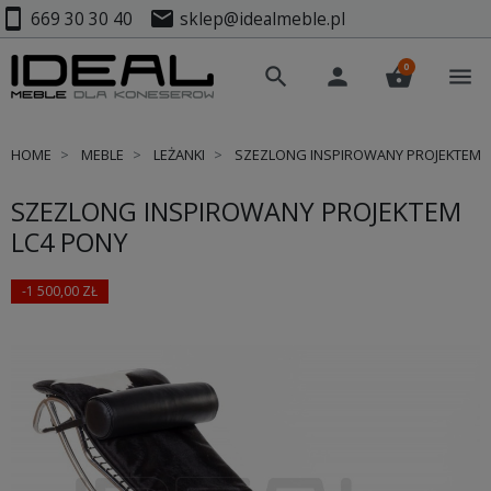
smartphone
mail
669 30 30 40
sklep@idealmeble.pl
0
search
person
shopping_basket
menu
HOME
MEBLE
LEŻANKI
SZEZLONG INSPIROWANY PROJEKTEM 
SZEZLONG INSPIROWANY PROJEKTEM
LC4 PONY
-1 500,00 ZŁ