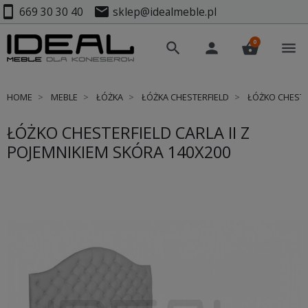
smartphone
mail
669 30 30 40
sklep@idealmeble.pl
0
search
person
shopping_basket
menu
HOME
MEBLE
ŁÓŻKA
ŁÓŻKA CHESTERFIELD
ŁÓŻKO CHESTER
ŁÓŻKO CHESTERFIELD CARLA II Z
POJEMNIKIEM SKÓRA 140X200