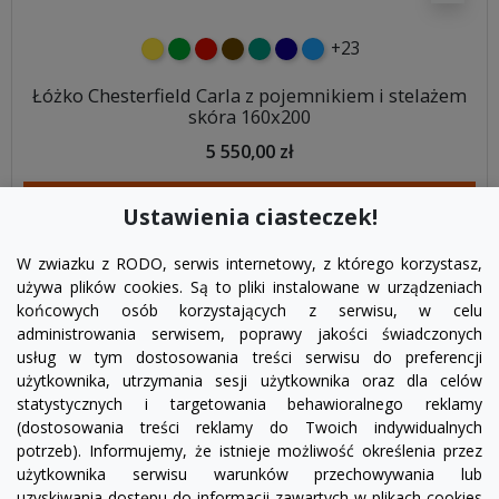
+23
żółty
zielony
czerwony
czekoladowy
turkusowy
granatowy
niebieski
Łóżko Chesterfield Carla z pojemnikiem i stelażem
skóra 160x200
5 550,00 zł
DODAJ DO KOSZYKA
Ustawienia ciasteczek!
W zwiazku z RODO, serwis internetowy, z którego korzystasz,
używa plików cookies. Są to pliki instalowane w urządzeniach
końcowych osób korzystających z serwisu, w celu
administrowania serwisem, poprawy jakości świadczonych
usług w tym dostosowania treści serwisu do preferencji
użytkownika, utrzymania sesji użytkownika oraz dla celów
statystycznych i targetowania behawioralnego reklamy
(dostosowania treści reklamy do Twoich indywidualnych
potrzeb). Informujemy, że istnieje możliwość określenia przez
Facebook
YouTube
Pinterest
Inst
użytkownika serwisu warunków przechowywania lub
uzyskiwania dostępu do informacji zawartych w plikach cookies