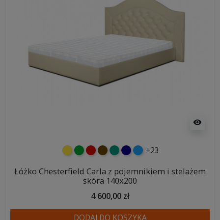
visibility
+23
żółty
zielony
czerwony
czekoladowy
turkusowy
granatowy
niebieski
Łóżko Chesterfield Carla z pojemnikiem i stelażem
skóra 140x200
4 600,00 zł
DODAJ DO KOSZYKA