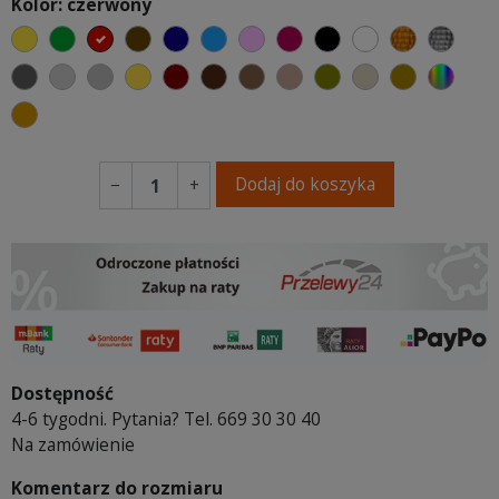
Kolor: czerwony
żółty
zielony
czerwony
czekoladowy
granatowy
niebieski
różowy
malinowy
czarny
biały
złoty
sreb
ciemno szary
jasnoszary
szary
musztardowy
kasztanowy
ciemno brązowy
brązowy
jasnobrązowy
oliwkowy
beżowy
khaki
wybór
koniakowy
Dodaj do koszyka
−
+
Dostępność
4-6 tygodni. Pytania? Tel. 669 30 30 40
Na zamówienie
Komentarz do rozmiaru