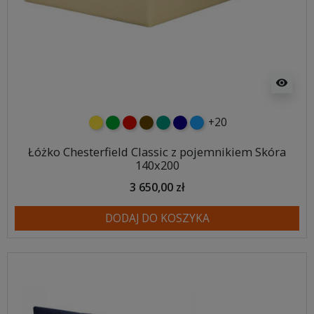
visibility
+20
żółty
zielony
czerwony
czekoladowy
turkusowy
granatowy
niebieski
Łóżko Chesterfield Classic z pojemnikiem Skóra
140x200
3 650,00 zł
DODAJ DO KOSZYKA