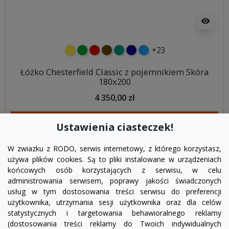
visibility
+23
żółty
zielony
czerwony
czekoladowy
turkusowy
granatowy
niebieski
Łóżko Chesterfield Classic z pojemnikiem Skóra
180x200
4 350,00 zł
DODAJ DO KOSZYKA
Ustawienia ciasteczek!
W zwiazku z RODO, serwis internetowy, z którego korzystasz,
używa plików cookies. Są to pliki instalowane w urządzeniach
końcowych osób korzystających z serwisu, w celu
administrowania serwisem, poprawy jakości świadczonych
usług w tym dostosowania treści serwisu do preferencji
użytkownika, utrzymania sesji użytkownika oraz dla celów
statystycznych i targetowania behawioralnego reklamy
(dostosowania treści reklamy do Twoich indywidualnych