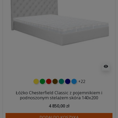
visibility
+22
żółty
zielony
czerwony
czekoladowy
turkusowy
granatowy
niebieski
Łóżko Chesterfield Classic z pojemnikiem i
podnoszonym stelażem skóra 140x200
4 850,00 zł
DODAJ DO KOSZYKA