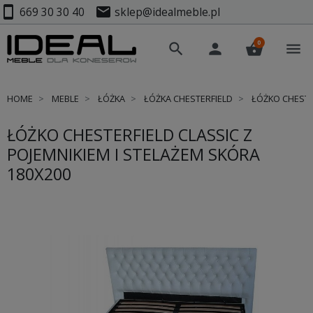
smartphone
mail
669 30 30 40
sklep@idealmeble.pl
0
search
person
shopping_basket
menu
HOME
MEBLE
ŁÓŻKA
ŁÓŻKA CHESTERFIELD
ŁÓŻKO CHESTER
ŁÓŻKO CHESTERFIELD CLASSIC Z
POJEMNIKIEM I STELAŻEM SKÓRA
180X200