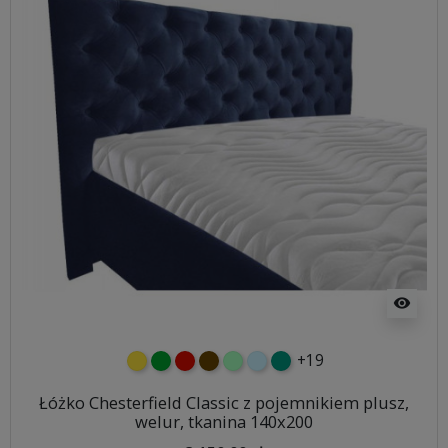
visibility
+19
żółty
zielony
czerwony
czekoladowy
miętowy
błękitny
turkusowy
Łóżko Chesterfield Classic z pojemnikiem plusz,
welur, tkanina 140x200