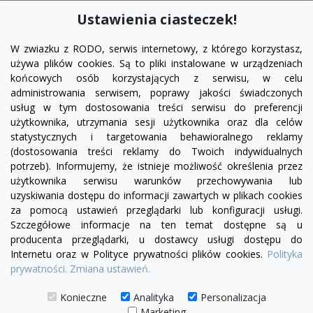
Ustawienia ciasteczek!
W zwiazku z RODO, serwis internetowy, z którego korzystasz,
używa plików cookies. Są to pliki instalowane w urządzeniach
końcowych osób korzystających z serwisu, w celu
administrowania serwisem, poprawy jakości świadczonych
usług w tym dostosowania treści serwisu do preferencji
użytkownika, utrzymania sesji użytkownika oraz dla celów
statystycznych i targetowania behawioralnego reklamy
(dostosowania treści reklamy do Twoich indywidualnych
potrzeb). Informujemy, że istnieje możliwość określenia przez
Facebook
YouTube
Pinterest
Inst
użytkownika serwisu warunków przechowywania lub
uzyskiwania dostępu do informacji zawartych w plikach cookies
za pomocą ustawień przeglądarki lub konfiguracji usługi.
PRODUKTY

Szczegółowe informacje na ten temat dostępne są u
producenta przeglądarki, u dostawcy usługi dostępu do
Internetu oraz w Polityce prywatności plików cookies.
Polityka
INFORMACJE

prywatności.
Zmiana ustawień.
TWOJE KONTO

Konieczne
Analityka
Personalizacja
Marketing