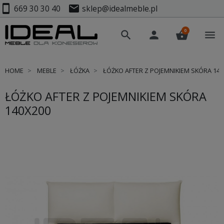
smartphone
mail
669 30 30 40
sklep@idealmeble.pl
0
search
person
shopping_basket
menu
HOME
MEBLE
ŁÓŻKA
ŁÓŻKO AFTER Z POJEMNIKIEM SKÓRA 140
ŁÓŻKO AFTER Z POJEMNIKIEM SKÓRA
140X200