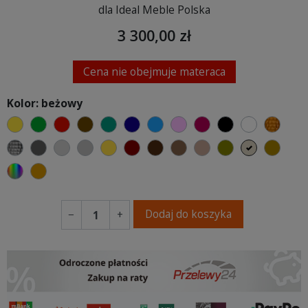
dla Ideal Meble Polska
3 300,00 zł
Cena nie obejmuje materaca
Kolor: beżowy
żółty
zielony
czerwony
czekoladowy
turkusowy
granatowy
niebieski
różowy
malinowy
czarny
biały
złoty
srebrny
ciemno szary
jasnoszary
szary
musztardowy
kasztanowy
ciemno brązowy
brązowy
jasnobrązowy
oliwkowy
beżowy
khaki
wybór koloru
koniakowy
Dodaj do koszyka
−
+