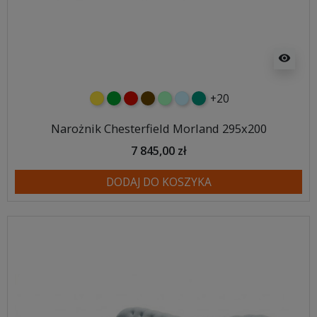
visibility
+20
żółty
zielony
czerwony
czekoladowy
miętowy
błękitny
turkusowy
Narożnik Chesterfield Morland 295x200
7 845,00 zł
DODAJ DO KOSZYKA