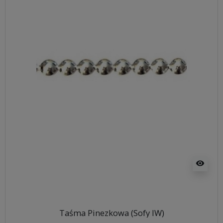
visibility
Taśma Pinezkowa (Sofy IW)