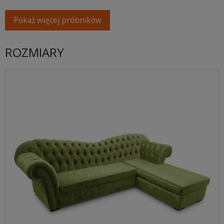
Pokaż więcej próbników
ROZMIARY