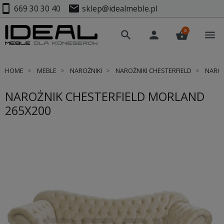
smartphone
mail
669 30 30 40
sklep@idealmeble.pl
0
search
person
shopping_basket
menu
HOME
MEBLE
NAROŻNIKI
NAROŻNIKI CHESTERFIELD
NAROŻ
NAROŻNIK CHESTERFIELD MORLAND
265X200