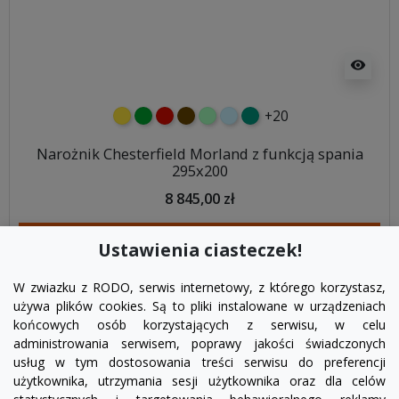
visibility
+20
żółty
zielony
czerwony
czekoladowy
miętowy
błękitny
turkusowy
Narożnik Chesterfield Morland z funkcją spania
295x200
8 845,00 zł
DODAJ DO KOSZYKA
Ustawienia ciasteczek!
W zwiazku z RODO, serwis internetowy, z którego korzystasz,
używa plików cookies. Są to pliki instalowane w urządzeniach
końcowych osób korzystających z serwisu, w celu
administrowania serwisem, poprawy jakości świadczonych
usług w tym dostosowania treści serwisu do preferencji
użytkownika, utrzymania sesji użytkownika oraz dla celów