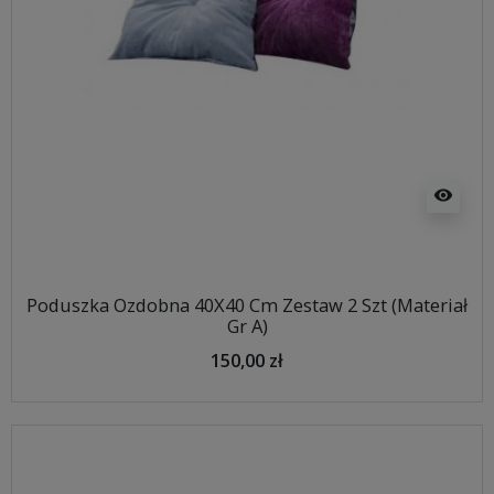
visibility
Poduszka Ozdobna 40X40 Cm Zestaw 2 Szt (Materiał
Gr A)
150,00 zł