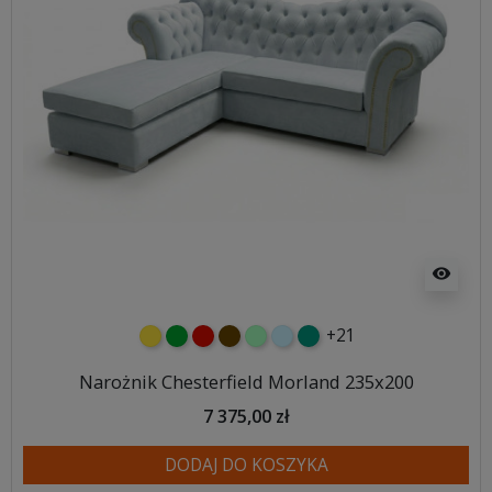
visibility
+21
żółty
zielony
czerwony
czekoladowy
miętowy
błękitny
turkusowy
Narożnik Chesterfield Morland 235x200
7 375,00 zł
DODAJ DO KOSZYKA