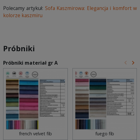
Polecamy artykuł:
Sofa Kaszmirowa: Elegancja i komfort w
kolorze kaszmiru
Próbniki
keyboard_arrow_left
keyboard_arrow_right
Próbniki materiał gr A
Poprz
Na
french velvet fib
fuego fib