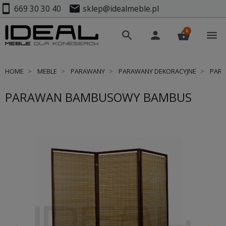
smartphone
mail
669 30 30 40
sklep@idealmeble.pl
0
search
person
shopping_basket
menu
HOME
MEBLE
PARAWANY
PARAWANY DEKORACYJNE
PARA
PARAWAN BAMBUSOWY BAMBUS