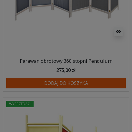
visibility
Parawan obrotowy 360 stopni Pendulum
275,00 zł
DODAJ DO KOSZYKA
WYPRZEDAŻ!