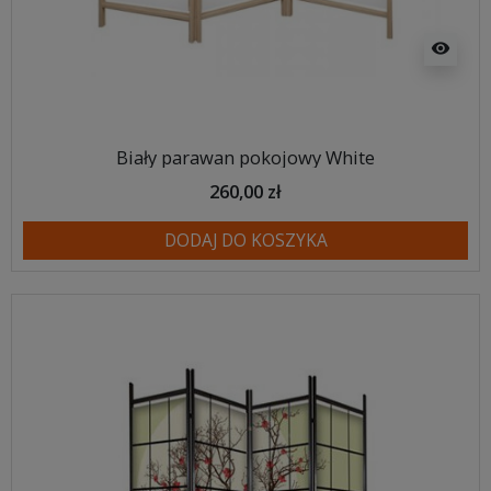
visibility
Biały parawan pokojowy White
260,00 zł
DODAJ DO KOSZYKA