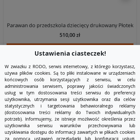
Parawan do przedszkola dziecięcy drukowany Płotek
510,00 zł
DODAJ DO KOSZYKA
Ustawienia ciasteczek!
W zwiazku z RODO, serwis internetowy, z którego korzystasz,
używa plików cookies. Są to pliki instalowane w urządzeniach
końcowych osób korzystających z serwisu, w celu
administrowania serwisem, poprawy jakości świadczonych
usług w tym dostosowania treści serwisu do preferencji
użytkownika, utrzymania sesji użytkownika oraz dla celów
statystycznych i targetowania behawioralnego reklamy
(dostosowania treści reklamy do Twoich indywidualnych
potrzeb). Informujemy, że istnieje możliwość określenia przez
Facebook
YouTube
Pinterest
Inst
użytkownika serwisu warunków przechowywania lub
uzyskiwania dostępu do informacji zawartych w plikach cookies
za pomocą ustawień przeglądarki lub konfiguracji usługi.