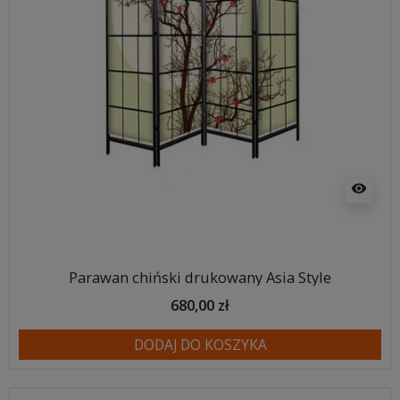
visibility
Parawan chiński drukowany Asia Style
680,00 zł
DODAJ DO KOSZYKA