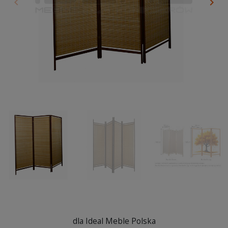
keyboard_arrow_left
keyboard_arrow_right
Poprzedni
Nas
dla Ideal Meble Polska