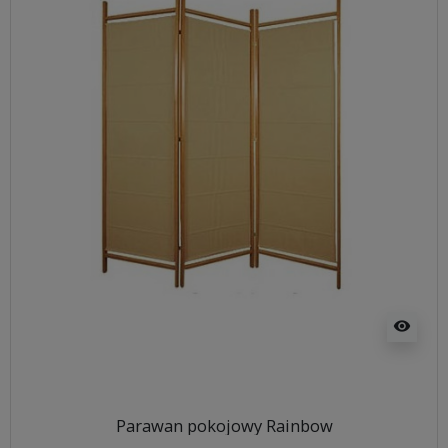
visibility
Parawan pokojowy Rainbow