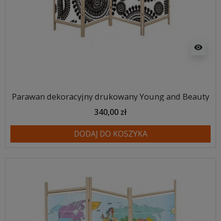
visibility
Parawan dekoracyjny drukowany Young and Beauty
340,00 zł
DODAJ DO KOSZYKA