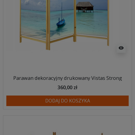
visibility
Parawan dekoracyjny drukowany Vistas Strong
360,00 zł
DODAJ DO KOSZYKA