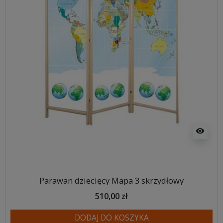
visibility
Parawan dziecięcy Mapa 3 skrzydłowy
510,00 zł
DODAJ DO KOSZYKA