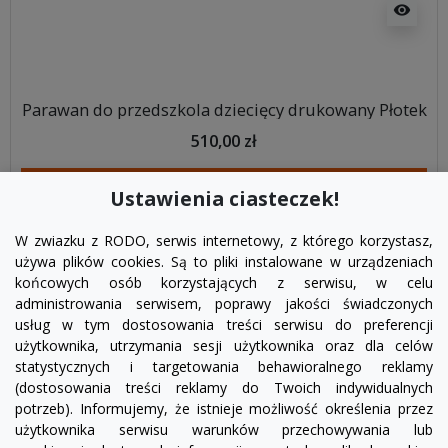
visibility
Parawan do przedszkola dziecięcy drukowany Płotek
510,00 zł
DODAJ DO KOSZYKA
Ustawienia ciasteczek!
W zwiazku z RODO, serwis internetowy, z którego korzystasz,
używa plików cookies. Są to pliki instalowane w urządzeniach
końcowych osób korzystających z serwisu, w celu
administrowania serwisem, poprawy jakości świadczonych
usług w tym dostosowania treści serwisu do preferencji
użytkownika, utrzymania sesji użytkownika oraz dla celów
statystycznych i targetowania behawioralnego reklamy
(dostosowania treści reklamy do Twoich indywidualnych
potrzeb). Informujemy, że istnieje możliwość określenia przez
Facebook
YouTube
Pinterest
Inst
użytkownika serwisu warunków przechowywania lub