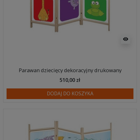
visibility
Parawan dziecięcy dekoracyjny drukowany
510,00 zł
DODAJ DO KOSZYKA