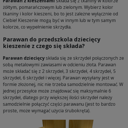
Parawan z kieszeniami
składa się z tkaniny w kolorze
żółtym, pomarańczowym lub zielonym. Wybierz kolor
tkaniny i kolor kieszeni, bo to jest zależne wyłącznie od
Ciebie! Kieszenie mogą być w innym lub w tym samym
kolorze, co wypełnienie skrzydła.
Parawan do przedszkola dziecięcy
kieszenie
z czego się składa?
Parawan dziecięcy
składa się ze skrzydeł połączonych ze
sobą metalowymi zawiasami w odcieniu złota. Parawan
może składać się z 2 skrzydeł, 3 skrzydeł, 4 skrzydeł, 5
skrzydeł, 6 skrzydeł i więcej. Parawan wysyłany jest w
formie złożonej, nic nie trzeba samodzielnie montować. W
jednej przesyłce może znajdować się maksymalnie 6
skrzydeł, dlatego przy większej ilości skrzydeł należy
samodzielnie połączyć części parawanu (jest to bardzo
proste, może wymagać użycia śrubokręta).