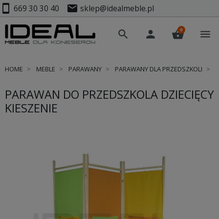
smartphone
mail
669 30 30 40
sklep@idealmeble.pl
0
search
person
shopping_basket
menu
HOME
MEBLE
PARAWANY
PARAWANY DLA PRZEDSZKOLI
P
PARAWAN DO PRZEDSZKOLA DZIECIĘCY
KIESZENIE