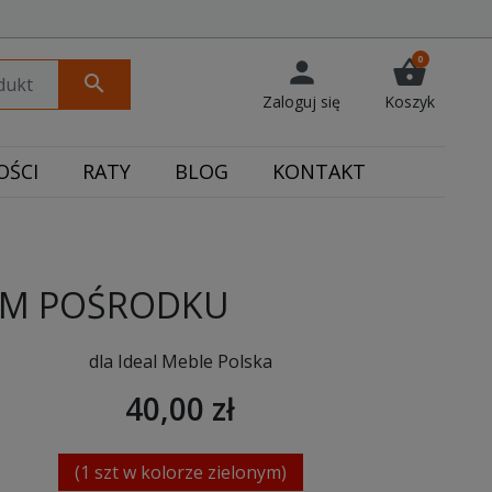
0
person
shopping_basket
search
Zaloguj się
Koszyk
ŚCI
RATY
BLOG
KONTAKT
IEM POŚRODKU
dla Ideal Meble Polska
40,00 zł
(1 szt w kolorze zielonym)