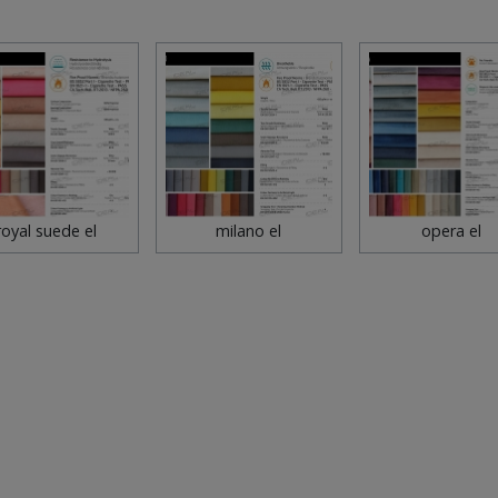
royal suede el
milano el
opera el