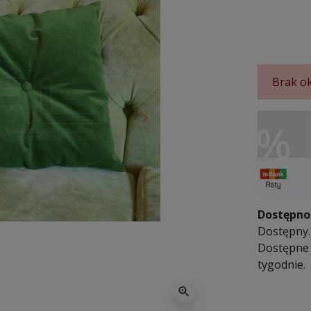
Brak ok
keyboard_arrow_right
Następny
Dostępno
Dostępny. 
Dostępne 
tygodnie.
zoom_in