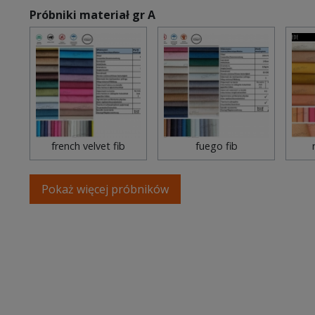
Próbniki materiał gr A
french velvet fib
fuego fib
Pokaż więcej próbników