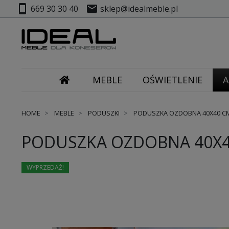
smartphone
mail
669 30 30 40
sklep@idealmeble.pl
MEBLE
OŚWIETLENIE
A
HOME
MEBLE
PODUSZKI
PODUSZKA OZDOBNA 40X40 CM
PODUSZKA OZDOBNA 40X4
WYPRZEDAŻ!