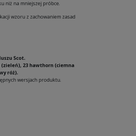
u niż na mniejszej próbce.
ikacji wzoru z zachowaniem zasad
luszu Scot.
l (zieleń), 23 hawthorn (ciemna
wy róż).
tępnych wersjach produktu.