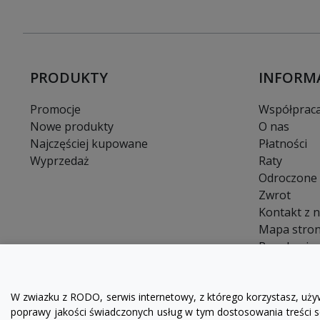
PRODUKTY
INFORM
Promocje
Współprac
Nowe produkty
O nas
Najczęściej kupowane
Płatności
Wyprzedaż
Raty
Odroczone 
Zwrot
Kontakt z 
Mapa stro
Regulamin
FAQ
Blog
W zwiazku z RODO, serwis internetowy, z którego korzystasz, uży
poprawy jakości świadczonych usług w tym dostosowania treści se