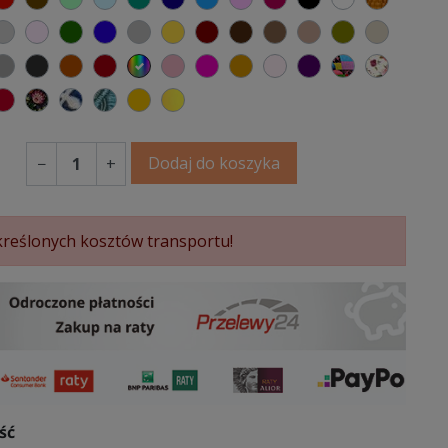
y
emno szary
jasnoszary
jasny róż
butelkowa zieleń
ciemno niebieski
szary
musztardowy
kasztanowy
ciemno brązowy
brązowy
jasnobrązowy
oliwkowy
beżowy
ańczowy
atynowy
popielaty szary
antracytowy
ceglasty
bordowy
wybór koloru
brudny róż
fuksja
koniakowy
pudrowy róż
fioletowy
Patchwork
Kwiato
atka
wiśniowy
folk
mandala
ptaki
miodowy
kolorowy
Dodaj do koszyka
−
+
reślonych kosztów transportu!
ść