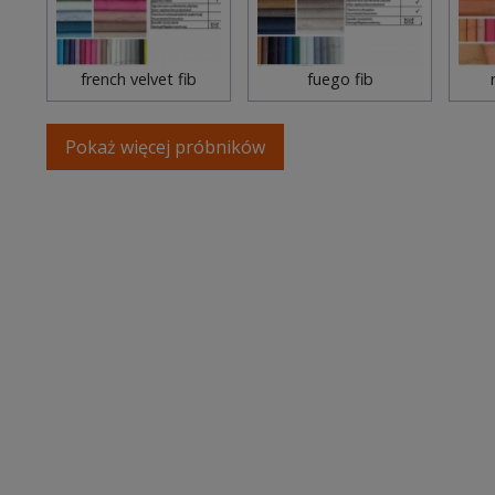
french velvet fib
fuego fib
Pokaż więcej próbników