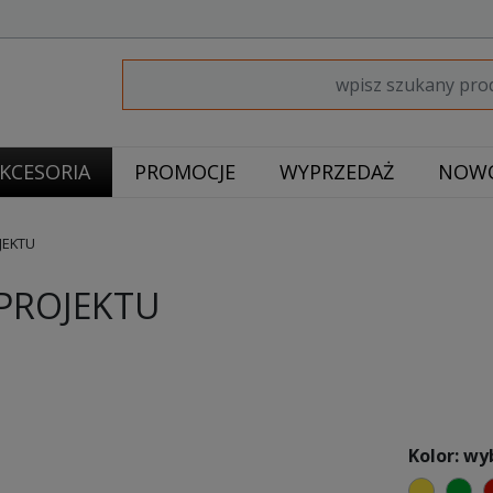
KCESORIA
PROMOCJE
WYPRZEDAŻ
NOWO
JEKTU
PROJEKTU
Kolor: wy
żółty
zi