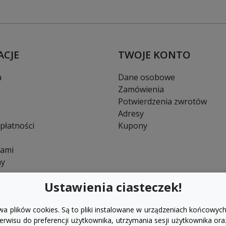
ACJE
TWOJE KONTO
a
Dane osobowe
Zamówienia
Potwierdzenia zwrotów
Adresy
płatności
Kupony
nami
ny
Ustawienia ciasteczek!
wa plików cookies. Są to pliki instalowane w urządzeniach końcowych
rwisu do preferencji użytkownika, utrzymania sesji użytkownika ora