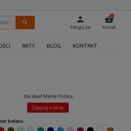
0
person
shopping_basket
search
Zaloguj się
Koszyk
ŚCI
RATY
BLOG
KONTAKT
dla Ideal Meble Polska
Zapytaj o cenę.
bór koloru
elony
czerwony
czekoladowy
miętowy
błękitny
turkusowy
granatowy
niebieski
różowy
malinowy
czarny
biały
złoty