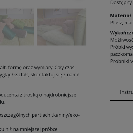
Dostępny. 
Materiał
Plusz, mat
Wykończ
Możliwość
Próbki wy
paczkomat
Próbniki w
łt, formę oraz wymiary. Cały czas
gląd/kształt, skontaktuj się z nami!
Instr
ducenta z troską o najdrobniejsze
lu.
poszczególnych partiach tkaniny/eko-
u niż na mniejszej próbce.