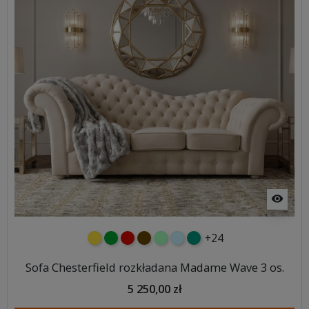
visibility
+24
żółty
zielony
czerwony
czekoladowy
miętowy
błękitny
turkusowy
Sofa Chesterfield rozkładana Madame Wave 3 os.
5 250,00 zł