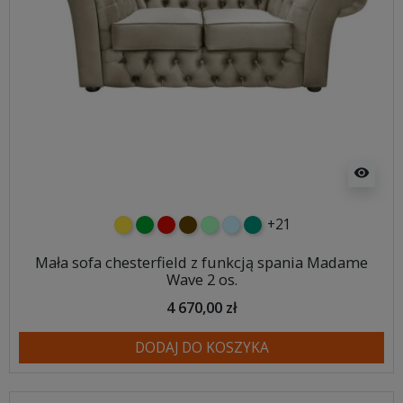
visibility
+21
żółty
zielony
czerwony
czekoladowy
miętowy
błękitny
turkusowy
Mała sofa chesterfield z funkcją spania Madame
Wave 2 os.
4 670,00 zł
DODAJ DO KOSZYKA