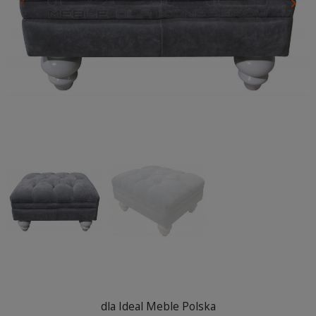
keyboard_arrow_left
keyboard_arrow_right
Poprzedni
Nas
dla Ideal Meble Polska