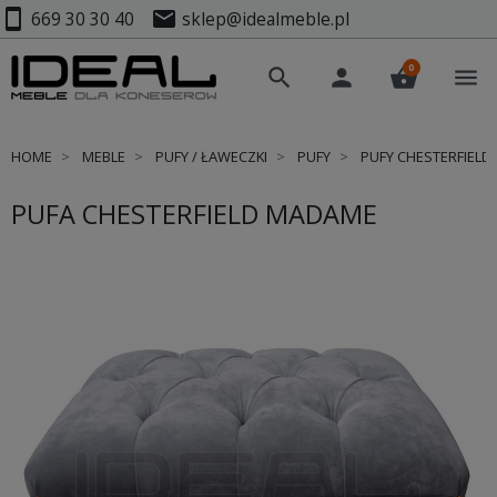
smartphone
mail
669 30 30 40
sklep@idealmeble.pl
0
search
person
shopping_basket
menu
HOME
MEBLE
PUFY / ŁAWECZKI
PUFY
PUFY CHESTERFIELD
PUFA CHESTERFIELD MADAME