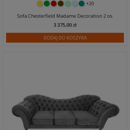
+20
żółty
zielony
czerwony
czekoladowy
miętowy
błękitny
turkusowy
Sofa Chesterfield Madame Decoration 2 os.
3 375,00 zł
DODAJ DO KOSZYKA