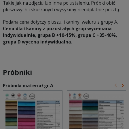
Takie jak na zdjęciu lub inne po ustaleniu. Próbki obić
pluszowych i skórzanych wysyłamy nieodpłatnie pocztą.
Podana cena dotyczy pluszu, tkaniny, weluru z grupy A.
Cena dla tkaniny z pozostałych grup wyceniana
indywidualnie, grupa B +10-15%, grupa C +35-40%,
grupa D wycena indywidualna.
Próbniki
keyboard_arrow_left
keyboard_arrow_right
Próbniki materiał gr A
Poprz
Na