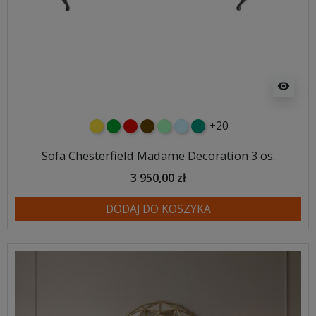
visibility
+20
żółty
zielony
czerwony
czekoladowy
miętowy
błękitny
turkusowy
Sofa Chesterfield Madame Decoration 3 os.
3 950,00 zł
DODAJ DO KOSZYKA