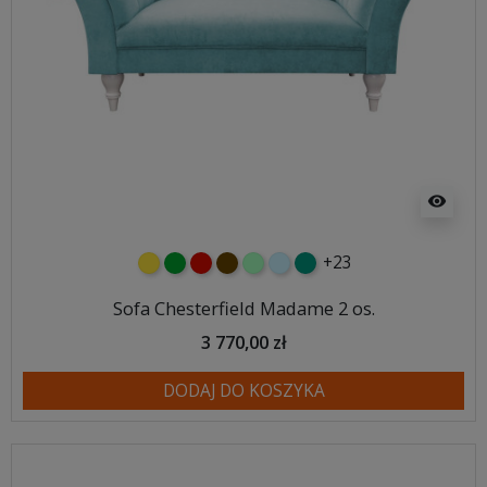
visibility
+23
żółty
zielony
czerwony
czekoladowy
miętowy
błękitny
turkusowy
Sofa Chesterfield Madame 2 os.
3 770,00 zł
DODAJ DO KOSZYKA