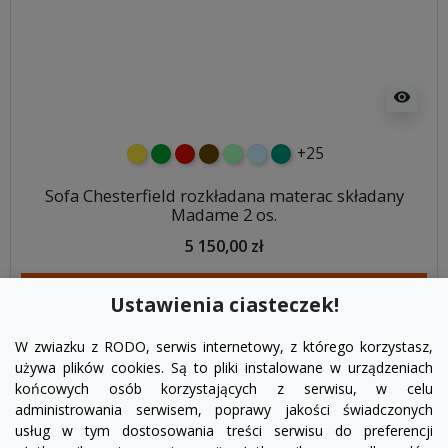
visibility
+25
żółty
zielony
czerwony
czekoladowy
miętowy
błękitny
turkusowy
Sofa Chesterfield rozkładana materac składany
Madame 2 os.
5 150,00 zł
DODAJ DO KOSZYKA
Ustawienia ciasteczek!
W zwiazku z RODO, serwis internetowy, z którego korzystasz,
używa plików cookies. Są to pliki instalowane w urządzeniach
końcowych osób korzystających z serwisu, w celu
administrowania serwisem, poprawy jakości świadczonych
usług w tym dostosowania treści serwisu do preferencji