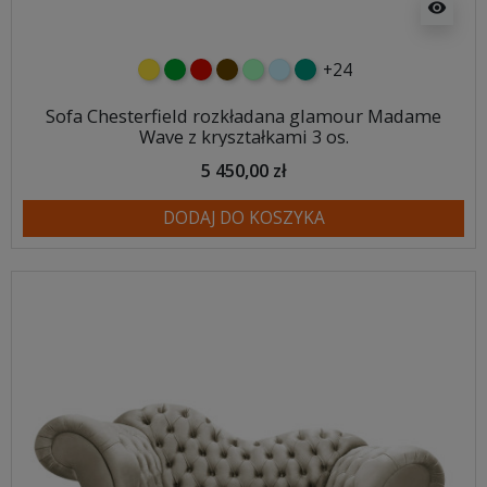
visibility
+24
żółty
zielony
czerwony
czekoladowy
miętowy
błękitny
turkusowy
Sofa Chesterfield rozkładana glamour Madame
Wave z kryształkami 3 os.
5 450,00 zł
DODAJ DO KOSZYKA