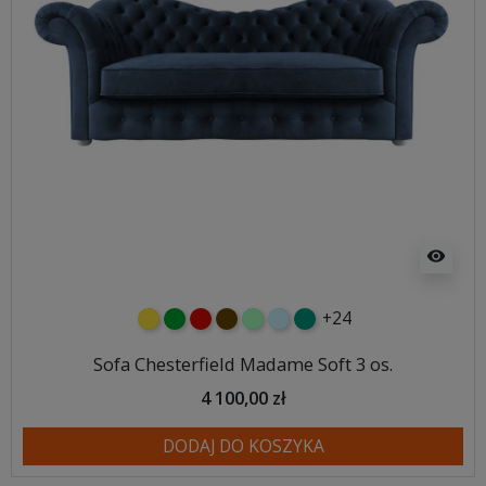
visibility
+24
żółty
zielony
czerwony
czekoladowy
miętowy
błękitny
turkusowy
Sofa Chesterfield Madame Soft 3 os.
4 100,00 zł
DODAJ DO KOSZYKA