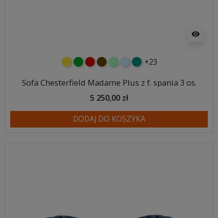
visibility
+23
żółty
zielony
czerwony
czekoladowy
miętowy
błękitny
turkusowy
Sofa Chesterfield Madame Plus z f. spania 3 os.
5 250,00 zł
DODAJ DO KOSZYKA