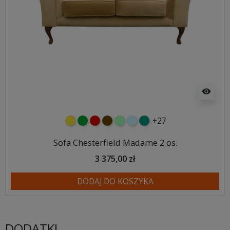
visibility
+27
żółty
zielony
czerwony
czekoladowy
miętowy
błękitny
turkusowy
Sofa Chesterfield Madame 2 os.
3 375,00 zł
DODAJ DO KOSZYKA
DODATKI