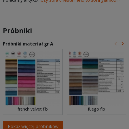
Polecamy artykuł:
Czy sofa chesterfield to sofa glamour?
Próbniki
keyboard_arrow_left
keyboard_arrow_right
Próbniki materiał gr A
Poprz
Na
french velvet fib
fuego fib
Pokaż więcej próbników