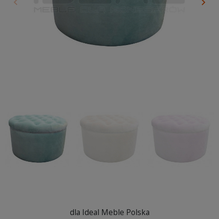
keyboard_arrow_left
keyboard_arrow_right
Poprzedni
Nas
dla Ideal Meble Polska