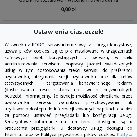
0,00 zł
Ustawienia ciasteczek!
W zwiazku z RODO, serwis internetowy, z którego korzystasz,
używa plików cookies. Są to pliki instalowane w urządzeniach
końcowych osób korzystających z serwisu, w celu
administrowania serwisem, poprawy jakości świadczonych
usług w tym dostosowania treści serwisu do preferencji
użytkownika, utrzymania sesji użytkownika oraz dla celów
statystycznych i targetowania behawioralnego reklamy
(dostosowania treści reklamy do Twoich indywidualnych
potrzeb). Informujemy, że istnieje możliwość określenia przez
Facebook
YouTube
Pinterest
Inst
użytkownika serwisu warunków przechowywania lub
uzyskiwania dostępu do informacji zawartych w plikach cookies
za pomocą ustawień przeglądarki lub konfiguracji usługi.
PRODUKTY

Szczegółowe informacje na ten temat dostępne są u
producenta przeglądarki, u dostawcy usługi dostępu do
Internetu oraz w Polityce prywatności plików cookies.
Polityka
INFORMACJE
