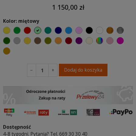
1 150,00 zł
Kolor: miętowy
żółty
zielony
czerwony
miętowy
turkusowy
granatowy
niebieski
różowy
czarny
biały
złoty
sreb
butelkowa zieleń
szary
musztardowy
brązowy
oliwkowy
pomarańczowy
bordowy
fioletowa purpura
ecru beżowy
wybór koloru
brudny ró
fuksj
koniakowy
Dodaj do koszyka
−
+
Dostępność
4-8 tygodni. Pytania? Tel. 669 30 30 40