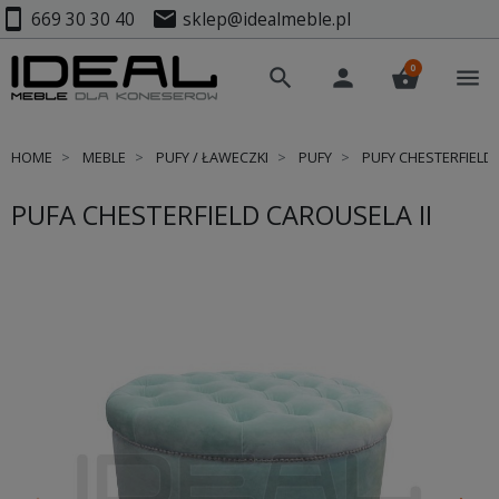
smartphone
mail
669 30 30 40
sklep@idealmeble.pl
0
search
person
shopping_basket
menu
HOME
MEBLE
PUFY / ŁAWECZKI
PUFY
PUFY CHESTERFIELD
PUFA CHESTERFIELD CAROUSELA II