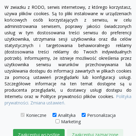
W zwiazku z RODO, serwis internetowy, z którego korzystasz,
używa plików cookies. Są to pliki instalowane w urządzeniach
końcowych osób korzystających z serwisu, w celu
administrowania serwisem, poprawy jakości świadczonych
usług w tym dostosowania treści serwisu do preferencji
użytkownika, utrzymania sesji użytkownika oraz dla celów
statystycznych i targetowania behawioralnego reklamy
(dostosowania treści reklamy do Twoich indywidualnych
potrzeb). Informujemy, że istnieje możliwość określenia przez
Facebook
YouTube
Pinterest
Inst
użytkownika serwisu warunków przechowywania lub
uzyskiwania dostępu do informacji zawartych w plikach cookies
za pomocą ustawień przeglądarki lub konfiguracji usługi.
PRODUKTY

Szczegółowe informacje na ten temat dostępne są u
producenta przeglądarki, u dostawcy usługi dostępu do
Internetu oraz w Polityce prywatności plików cookies.
Polityka
INFORMACJE

prywatności.
Zmiana ustawień.
TWOJE KONTO

Konieczne
Analityka
Personalizacja
Marketing
KONTAKT

Zaakceptuj wszystkie
Zaakceptuj zaznaczone