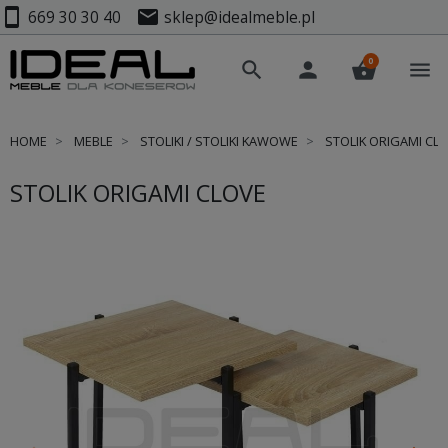
smartphone
mail
669 30 30 40
sklep@idealmeble.pl
0
search
person
shopping_basket
menu
HOME
MEBLE
STOLIKI / STOLIKI KAWOWE
STOLIK ORIGAMI CL
STOLIK ORIGAMI CLOVE