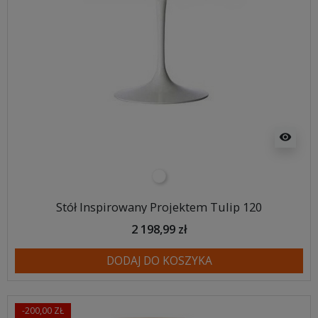
visibility
biały
Stół Inspirowany Projektem Tulip 120
2 198,99 zł
DODAJ DO KOSZYKA
-200,00 ZŁ