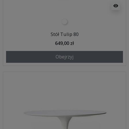
visibility
biały
Stół Tulip 80
649,00 zł
Obejrzyj