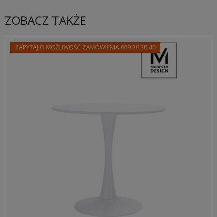
ZOBACZ TAKŻE
ZAPYTAJ O MOŻLIWOŚĆ ZAMÓWIENIA 669 30 30 40