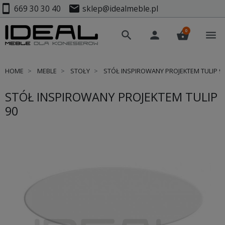
smartphone
mail
669 30 30 40
sklep@idealmeble.pl
0
search
person
shopping_basket
menu
HOME
MEBLE
STOŁY
STÓŁ INSPIROWANY PROJEKTEM TULIP 9
STÓŁ INSPIROWANY PROJEKTEM TULIP
90