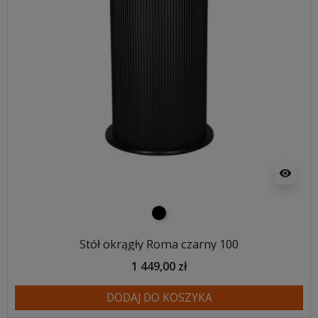
visibility
czarny
Stół okrągły Roma czarny 100
1 449,00 zł
DODAJ DO KOSZYKA