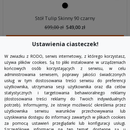
czarny
Stół Tulip Skinny 90 czarny
699,00 zł
549,00 zł
DODAJ DO KOSZYKA
Ustawienia ciasteczek!
W zwiazku z RODO, serwis internetowy, z którego korzystasz,
używa plików cookies. Są to pliki instalowane w urządzeniach
końcowych osób korzystających z serwisu, w celu
administrowania serwisem, poprawy jakości świadczonych
usług w tym dostosowania treści serwisu do preferencji
użytkownika, utrzymania sesji użytkownika oraz dla celów
statystycznych i targetowania behawioralnego reklamy
(dostosowania treści reklamy do Twoich indywidualnych
potrzeb). Informujemy, że istnieje możliwość określenia przez
Facebook
YouTube
Pinterest
Inst
użytkownika serwisu warunków przechowywania lub
uzyskiwania dostępu do informacji zawartych w plikach cookies
za pomocą ustawień przeglądarki lub konfiguracji usługi.
PRODUKTY

Szczegółowe informacje na ten temat dostępne są u