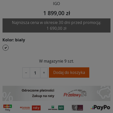
IGO
1 899,00 zł
Najniższa cena w okresie 30 dni przed promocją:
1 690,00 zł
Kolor: biały
biały
W magazynie
9 szt.
Dodaj do koszyka
−
+