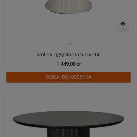
visibility
biały
Stół okrągły Roma biały 100
1 449,00 zł
DODAJ DO KOSZYKA